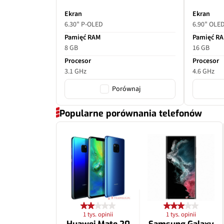
Przysłona
Ekran
Ekran
6.30" P-OLED
6.90" OLE
Filmy
Pamięć RAM
Pamięć R
8 GB
16 GB
Zoom optyczny
Procesor
Procesor
3.1 GHz
4.6 GHz
Inne
Porównaj
Popularne porównania telefonów
1 tys. opinii
1 tys. opinii