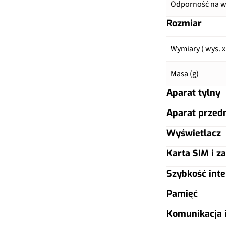
Odporność na wo
Rozmiar
Wymiary ( wys. x
Masa (g)
Aparat tylny
Aparat przed
Główny aparat
Wyświetlacz
Główny aparat
Pixele
Karta SIM i za
Typ ekranu
Pixele
Autofocus
Szybkość inte
Typ karty SIM
Przekątna (cale)
Autofocus
Matryca
Pamięć
LTE
Dual SIM
Rozdzielczość (p
Matryca
Komunikacja i
Ogniskowa
Warianty pamięc
5G