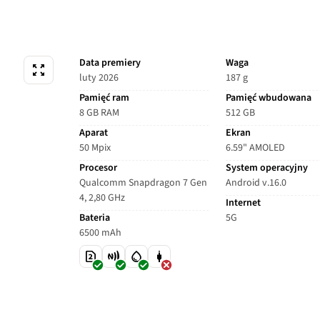
Data premiery
Waga
luty 2026
187 g
Pamięć ram
Pamięć wbudowana
8 GB RAM
512 GB
Aparat
Ekran
50 Mpix
6.59" AMOLED
Procesor
System operacyjny
Qualcomm Snapdragon 7 Gen
Android v.16.0
4, 2,80 GHz
Internet
Bateria
5G
6500 mAh