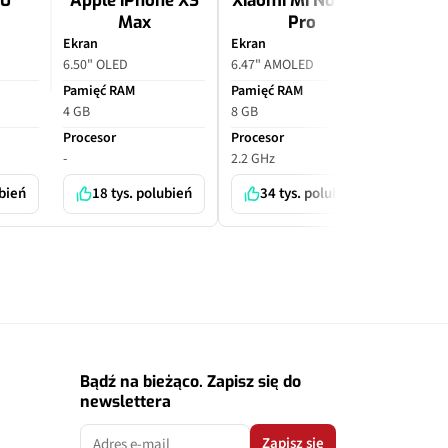
10
Apple iPhone XS
Xiaomi Mi Note 10
Apple
Max
Pro
P
Ekran
Ekran
Ekran
6.50" OLED
6.47" AMOLED
6.70" O
Pamięć RAM
Pamięć RAM
Pamięć
4 GB
8 GB
6 GB
Procesor
Procesor
Proceso
-
2.2 GHz
-
ubień
18 tys. polubień
34 tys. polubień
7 
Bądź na bieżąco. Zapisz się do
newslettera
Zapisz się