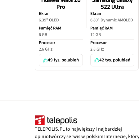
Huawei Mate 20
Samsung Galaxy
Pro
S22 Ultra
Ekran
Ekran
6.39" OLED
6.80" Dynamic AMOLED
Pamięć RAM
Pamięć RAM
6 GB
12 GB
Procesor
Procesor
2.6 GHz
2.8 GHz
49 tys. polubień
42 tys. polubień
TELEPOLIS.PL to największy i najbardziej
opiniotwórczy serwis w polskim Internecie, któr