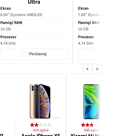
Ultra
Ekran
Ekran
8.00" Dynamic AMOLED
7.60" Dynamic AMOLED
Pamięć RAM
Pamięć RAM
16 GB
16 GB
Procesor
Procesor
4.74 GHz
4.74 GHz
Porównaj
Porównaj
424 opinii
949 opinii
2