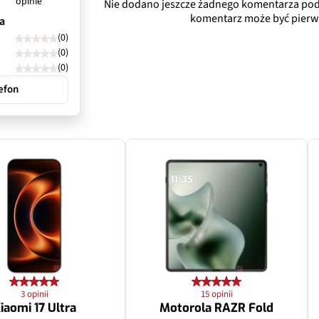
opinie
Nie dodano jeszcze żadnego komentarza pod
f/2.2
komentarz może być pierw
a
(0)
Tak
(0)
(0)
Nie
efon
115˚
rat
Teleobiektyw peryskopowy-
50 Mpix
Tak
1/1.95", 0,8 µm
3 opinii
15 opinii
73 mm
iaomi 17 Ultra
Motorola RAZR Fold