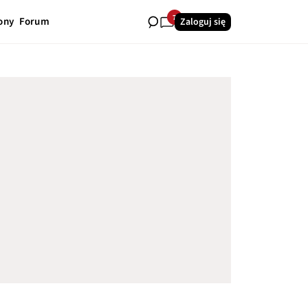
7
ony
Forum
Zaloguj się