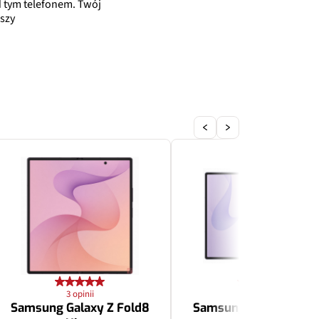
 tym telefonem. Twój
szy
3 opinii
3 opinii
Samsung Galaxy Z Fold8
Samsung Galaxy Z Fol