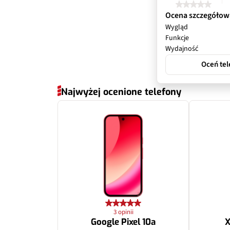
Przysłona
Ocena szczegółow
Wygląd
Filmy
Funkcje
Wydajność
Zoom optyczny
Oceń tel
Inne
Najwyżej ocenione telefony
Dodatkowy apa
Pixele
Autofocus
Matryca
3 opinii
Ogniskowa
Google Pixel 10a
X