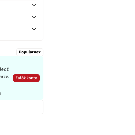
100, 2500, 2600
Popularne
śledź
arze.
Załóż konto
i