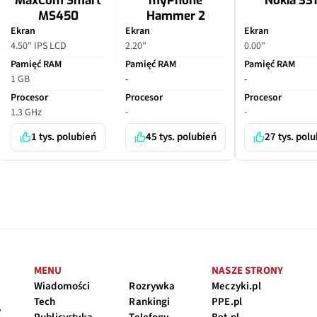
MaxCom Smart
myPhone
Nokia 33
MS450
Hammer 2
Ekran
Ekran
Ekran
4.50" IPS LCD
2.20"
0.00"
Pamięć RAM
Pamięć RAM
Pamięć RAM
1 GB
-
-
Procesor
Procesor
Procesor
1.3 GHz
-
-
1 tys. polubień
45 tys. polubień
27 tys. pol
MENU
NASZE STRONY
Wiadomości
Rozrywka
Meczyki.pl
Tech
Rankingi
PPE.pl
y