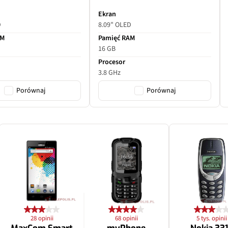
f/2.65
Ekran
D
8.09" OLED
Tak
AM
Pamięć RAM
16 GB
x3
Procesor
3.8 GHz
PDAF, OIS
Porównaj
Porównaj
28 opinii
68 opinii
5 tys. opinii