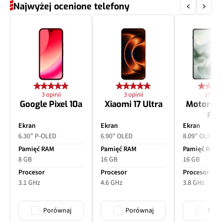
Najwyżej ocenione telefony
3 opinii
3 opinii
15 opin
Google Pixel 10a
Xiaomi 17 Ultra
Motorol
Fol
Ekran
Ekran
Ekran
6.30" P-OLED
6.90" OLED
8.09" OLED
Pamięć RAM
Pamięć RAM
Pamięć RAM
8 GB
16 GB
16 GB
Procesor
Procesor
Procesor
3.1 GHz
4.6 GHz
3.8 GHz
Porównaj
Porównaj
Poró