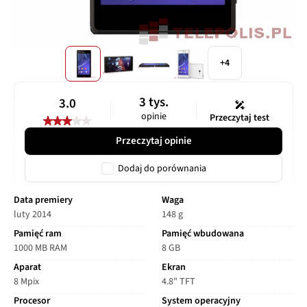
+4
3 tys.
3.0
opinie
Przeczytaj test
Przeczytaj opinie
Dodaj do porównania
Data premiery
Waga
luty 2014
148 g
Pamięć ram
Pamięć wbudowana
1000 MB RAM
8 GB
Aparat
Ekran
8 Mpix
4.8" TFT
Procesor
System operacyjny