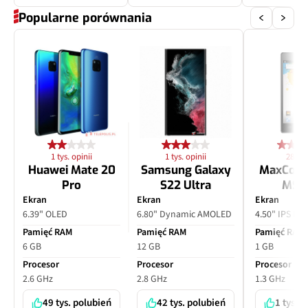
Popularne porównania
1 tys. opinii
1 tys. opinii
28 opi
Huawei Mate 20
Samsung Galaxy
MaxCom
Pro
S22 Ultra
MS4
Ekran
Ekran
Ekran
6.39" OLED
6.80" Dynamic AMOLED
4.50" IPS LC
Pamięć RAM
Pamięć RAM
Pamięć RAM
6 GB
12 GB
1 GB
Procesor
Procesor
Procesor
2.6 GHz
2.8 GHz
1.3 GHz
49 tys. polubień
42 tys. polubień
1 tys. 