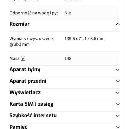
Odporność na wodę i pył
Nie
Rozmiar
Wymiary ( wys. x szer. x
139.6 x 71.1 x 8.6 mm
grub.) mm
Masa (g)
148
Aparat tylny
Aparat przedni
Główny aparat
Wyświetlacz
Główny aparat
Pixele
8 Mpix
Karta SIM i zasięg
Typ ekranu
TFT
Pixele
0.31 Mpix
Autofocus
Tak
Szybkość internetu
Typ karty SIM
microSIM
Przekątna (cale)
4.8"
Lampa błyskowa
LED
Pamięć