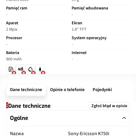
Pamięć ram
Pamięć wbudowana
-
-
Aparat
Ekran
2 Mpix
1.8" TFT
Procesor
System operacyjny
-
-
Bateria
Internet
900 mAh
-
Dane techniczne
Opinie o telefonie
Pojedynki
Dane techniczne
Zgłoś błąd w opisie
Ogólne
Nazwa
Sony-Ericsson K750i