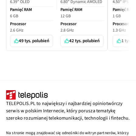
6.39" OLED
6.80" Dynamic AMOLED
4.50" IPS LC
Pamięć RAM
Pamięć RAM
Pamięć RAM
6 GB
12 GB
1 GB
Procesor
Procesor
Procesor
2.6 GHz
2.8 GHz
1.3 GHz
49 tys. polubień
42 tys. polubień
1 tys. 
TELEPOLIS.PL to największy i najbardziej opiniotwórczy
serwis w polskim Internecie, który porusza tematykę
szeroko rozumianej telekomunikacji, technologii i fintechu.
Na stronie mogą znajdować się odnośniki do witryn partnerów, którzy