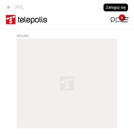
Zaloguj się
9