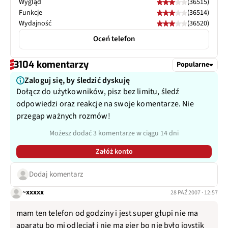
Wygląd
(36515)
Funkcje
(36514)
Wydajność
(36520)
Oceń telefon
3104 komentarzy
Popularne
Zaloguj się, by śledzić dyskuję
Dołącz do użytkowników, pisz bez limitu, śledź
odpowiedzi oraz reakcje na swoje komentarze. Nie
przegap ważnych rozmów!
Możesz dodać 3 komentarze w ciągu 14 dni
Załóż konto
Dodaj komentarz
~xxxxx
28 PAŹ 2007 · 12:57
mam ten telefon od godziny i jest super głupi nie ma
aparatu bo mi odleciał i nie ma gier bo nie było joystik