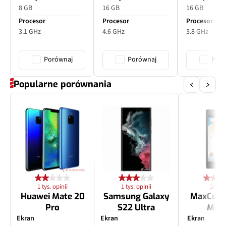
8 GB
16 GB
16 GB
Procesor
Procesor
Procesor
3.1 GHz
4.6 GHz
3.8 GHz
Porównaj
Porównaj
Poró
Popularne porównania
1 tys. opinii
1 tys. opinii
28 opi
Huawei Mate 20
Samsung Galaxy
MaxCom
Pro
S22 Ultra
MS4
Ekran
Ekran
Ekran