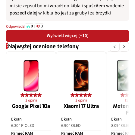
mi sie zepsul bo mi wpadł do kibla i spuściłem wodenie
poszedł dalej w kiblu bo jest za gruby i za brzydki
0
3
Odpowiedz
Wyświetl więcej (+10)
Najwyżej ocenione telefony
3 opinii
3 opinii
15 opin
Google Pixel 10a
Xiaomi 17 Ultra
Motorol
Fol
Ekran
Ekran
Ekran
6.30" P-OLED
6.90" OLED
8.09" OLED
Pamięć RAM
Pamięć RAM
Pamięć RAM