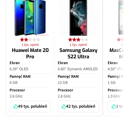
1 tys. opinii
1 tys. opinii
28 opi
Huawei Mate 20
Samsung Galaxy
MaxCom
Pro
S22 Ultra
MS4
Ekran
Ekran
Ekran
6.39" OLED
6.80" Dynamic AMOLED
4.50" IPS LC
Pamięć RAM
Pamięć RAM
Pamięć RAM
6 GB
12 GB
1 GB
Procesor
Procesor
Procesor
2.6 GHz
2.8 GHz
1.3 GHz
49 tys. polubień
42 tys. polubień
1 tys. 