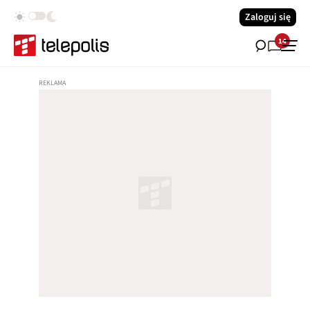
Zaloguj się
14