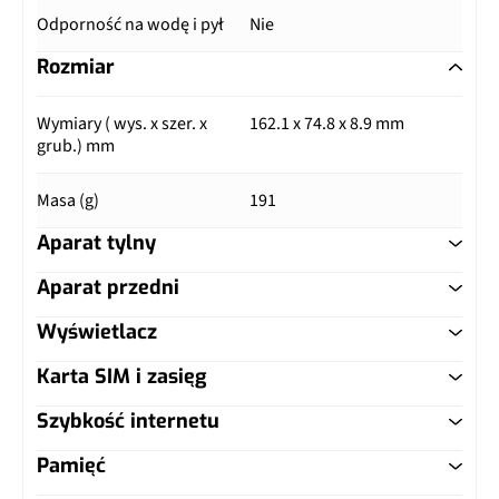
Odporność na wodę i pył
Nie
Rozmiar
Wymiary ( wys. x szer. x
162.1 x 74.8 x 8.9 mm
grub.) mm
Masa (g)
191
Aparat tylny
Aparat przedni
Główny aparat
Wyświetlacz
Główny aparat
Pixele
64 Mpix
Karta SIM i zasięg
Typ ekranu
IPS LCD
Pixele
16 Mpix
Autofocus
Tak
Szybkość internetu
Typ karty SIM
nanoSIM
Przekątna (cale)
6.5"
Matryca
1/3,1", 1,0 µm
Matryca
1/1,72", 0,8 µm
Pamięć
LTE
Tak, kategoria 6 (DL:
Dual SIM
Tak, nanoSIM
Rozdzielczość (piksele)
1080 x 2400 px