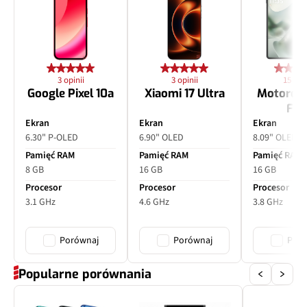
Przysłona
f/2.4
Zoom optyczny
Nie
3 opinii
3 opinii
15 opin
Google Pixel 10a
Xiaomi 17 Ultra
Motorol
Dodatkowy aparat
Czujnik głębi (B/W)
Fol
Ekran
Ekran
Ekran
Pixele
2 Mpix
6.30" P-OLED
6.90" OLED
8.09" OLED
Pamięć RAM
Pamięć RAM
Pamięć RAM
Przysłona
f/2.4
8 GB
16 GB
16 GB
Procesor
Procesor
Procesor
Zoom optyczny
Nie
3.1 GHz
4.6 GHz
3.8 GHz
Porównaj
Porównaj
Poró
Popularne porównania