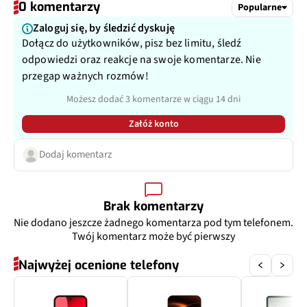
Pixele
8 Mpix
0 komentarzy
Popularne
Zaloguj się, by śledzić dyskuję
Matryca
1/4,0", 1,12 µm
Dołącz do użytkowników, pisz bez limitu, śledź
odpowiedzi oraz reakcje na swoje komentarze. Nie
Ogniskowa
13 mm
przegap ważnych rozmów!
Możesz dodać 3 komentarze w ciągu 14 dni
Przysłona
f/2.3
Załóż konto
Filmy
Tak
Dodaj komentarz
Zoom optyczny
Nie
Dodatkowy aparat
Aparat makro
Brak komentarzy
Nie dodano jeszcze żadnego komentarza pod tym telefonem.
Pixele
2 Mpix
Twój komentarz może być pierwszy
Najwyżej ocenione telefony
Matryca
1/5,0", 1,75 µm
Ogniskowa
22 mm