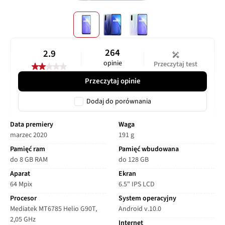
264
2.9
opinie
Przeczytaj test
Przeczytaj opinie
Dodaj do porównania
Data premiery
Waga
marzec 2020
191 g
Pamięć ram
Pamięć wbudowana
do 8 GB RAM
do 128 GB
Aparat
Ekran
64 Mpix
6.5" IPS LCD
Procesor
System operacyjny
Mediatek MT6785 Helio G90T,
Android v.10.0
2,05 GHz
Internet