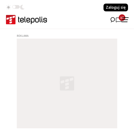
Zaloguj się
17