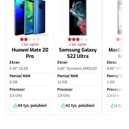
1 tys. opinii
1 tys. opinii
28 opi
Huawei Mate 20
Samsung Galaxy
MaxCom
Pro
S22 Ultra
MS4
Ekran
Ekran
Ekran
6.39" OLED
6.80" Dynamic AMOLED
4.50" IPS LC
Pamięć RAM
Pamięć RAM
Pamięć RAM
6 GB
12 GB
1 GB
Procesor
Procesor
Procesor
2.6 GHz
2.8 GHz
1.3 GHz
49 tys. polubień
42 tys. polubień
1 tys. 