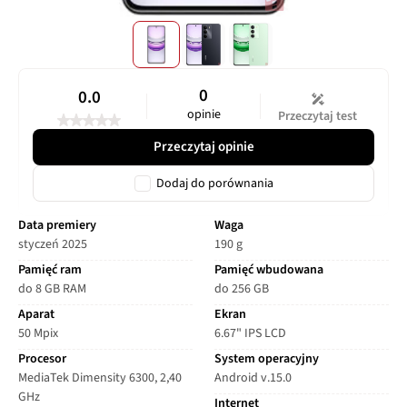
0
0.0
opinie
Przeczytaj test
Przeczytaj opinie
Dodaj do porównania
Data premiery
Waga
styczeń 2025
190 g
Pamięć ram
Pamięć wbudowana
do 8 GB RAM
do 256 GB
Aparat
Ekran
50 Mpix
6.67" IPS LCD
Procesor
System operacyjny
MediaTek Dimensity 6300, 2,40
Android v.15.0
GHz
Internet