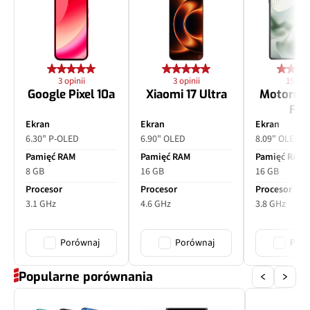
3 opinii
3 opinii
15 opin
Google Pixel 10a
Xiaomi 17 Ultra
Motorol
Fol
Ekran
Ekran
Ekran
6.30" P-OLED
6.90" OLED
8.09" OLED
Pamięć RAM
Pamięć RAM
Pamięć RAM
8 GB
16 GB
16 GB
Procesor
Procesor
Procesor
3.1 GHz
4.6 GHz
3.8 GHz
Porównaj
Porównaj
Poró
Popularne porównania