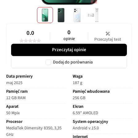
0
0.0
opinie
Przeczytaj test
Przeczytaj opinie
Dodaj do porównania
Data premiery
Waga
maj 2025
187 g
Pamięć ram
Pamięć wbudowana
12 GB RAM
256 GB
Aparat
Ekran
50 Mpix
6.59" AMOLED
Procesor
System operacyjny
MediaTek Dimensity 8350, 3,35
Android v.15.0
GHz
Internet