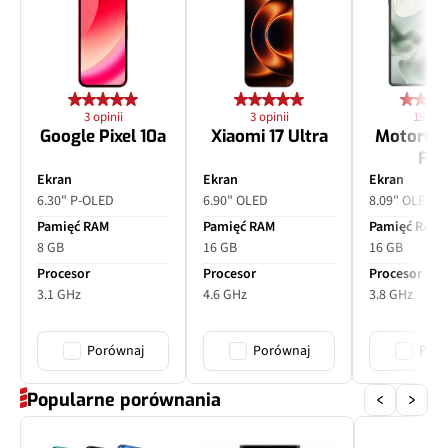
Ogniskowa
80 mm
Przysłona
f/2.8
3 opinii
3 opinii
15 opin
Filmy
Tak
Google Pixel 10a
Xiaomi 17 Ultra
Motorol
Fol
Zoom optyczny
x3
Ekran
Ekran
Ekran
6.30" P-OLED
6.90" OLED
8.09" OLED
Inne
PDAF, OIS
Pamięć RAM
Pamięć RAM
Pamięć RAM
8 GB
16 GB
16 GB
Procesor
Procesor
Procesor
3.1 GHz
4.6 GHz
3.8 GHz
Porównaj
Porównaj
Poró
Popularne porównania