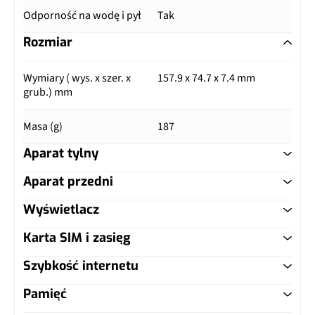
Odporność na wodę i pył
Tak
Rozmiar
Wymiary ( wys. x szer. x
157.9 x 74.7 x 7.4 mm
grub.) mm
Masa (g)
187
Aparat tylny
Aparat przedni
Główny aparat
Wyświetlacz
Główny aparat
Pixele
50 Mpix
Karta SIM i zasięg
Typ ekranu
AMOLED
Pixele
50 Mpix
Autofocus
Tak
Szybkość internetu
Typ karty SIM
nanoSIM
Przekątna (cale)
6.59"
Autofocus
Tak
Ogniskowa
26 mm
Pamięć
LTE
Tak
Dual SIM
Tak, nanoSIM
Rozdzielczość (piksele)
1256 x 2760 px