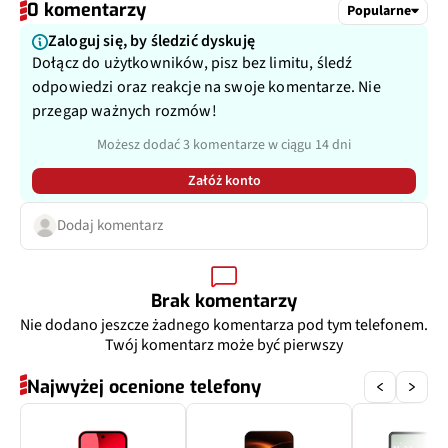
0 komentarzy
Popularne
Typ USB
USB-C
Matryca
1/4,0", 1,12 µm
Zaloguj się, by śledzić dyskuję
Dołącz do użytkowników, pisz bez limitu, śledź
Ogniskowa
15 mm
odpowiedzi oraz reakcje na swoje komentarze. Nie
przegap ważnych rozmów!
Przysłona
f/2.2
Możesz dodać 3 komentarze w ciągu 14 dni
Filmy
Tak
Załóż konto
Zoom optyczny
Dodaj komentarz
Nie
Inne
116˚
Brak komentarzy
Dodatkowy aparat
Teleobiektyw
Nie dodano jeszcze żadnego komentarza pod tym telefonem.
Twój komentarz może być pierwszy
Pixele
50 Mpix
Najwyżej ocenione telefony
Autofocus
Tak