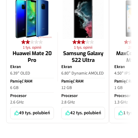
1 tys. opinii
1 tys. opinii
28 opi
Huawei Mate 20
Samsung Galaxy
MaxCom
Pro
S22 Ultra
MS4
Ekran
Ekran
Ekran
6.39" OLED
6.80" Dynamic AMOLED
4.50" IPS LC
Pamięć RAM
Pamięć RAM
Pamięć RAM
6 GB
12 GB
1 GB
Procesor
Procesor
Procesor
2.6 GHz
2.8 GHz
1.3 GHz
49 tys. polubień
42 tys. polubień
1 tys. 