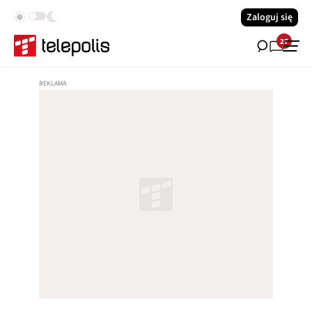
Zaloguj się
27