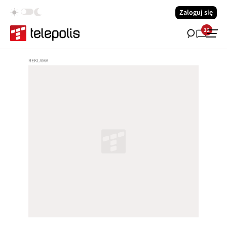
Zaloguj się
32