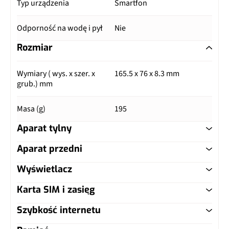
Typ urządzenia
Smartfon
Odporność na wodę i pył
Nie
Rozmiar
Wymiary ( wys. x szer. x
165.5 x 76 x 8.3 mm
grub.) mm
Masa (g)
195
Aparat tylny
Aparat przedni
Główny aparat
Wyświetlacz
Główny aparat
Pixele
108 Mpix
Karta SIM i zasięg
Typ ekranu
IPS LCD
Pixele
16 Mpix
Autofocus
Tak
Szybkość internetu
Typ karty SIM
nanoSIM
Przekątna (cale)
6.72"
Matryca
piksele 1,0 µm