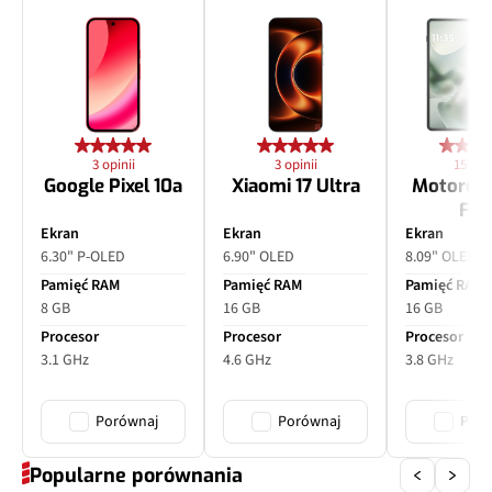
3 opinii
3 opinii
15 opin
Google Pixel 10a
Xiaomi 17 Ultra
Motorol
Fol
Ekran
Ekran
Ekran
6.30" P-OLED
6.90" OLED
8.09" OLED
Pamięć RAM
Pamięć RAM
Pamięć RAM
8 GB
16 GB
16 GB
Procesor
Procesor
Procesor
3.1 GHz
4.6 GHz
3.8 GHz
Porównaj
Porównaj
Poró
Popularne porównania