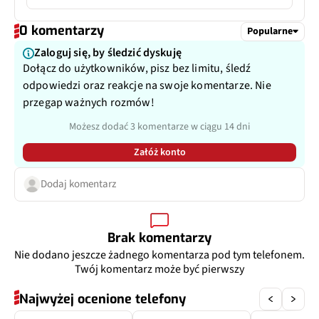
Typ USB
USB-C
Przysłona
f/2.4
0 komentarzy
Popularne
Dodatkowy aparat
Czujnik głębi
Zaloguj się, by śledzić dyskuję
Dołącz do użytkowników, pisz bez limitu, śledź
Pixele
2 Mpix
odpowiedzi oraz reakcje na swoje komentarze. Nie
przegap ważnych rozmów!
Przysłona
f/2.4
Możesz dodać 3 komentarze w ciągu 14 dni
Załóż konto
Dodaj komentarz
Brak komentarzy
Nie dodano jeszcze żadnego komentarza pod tym telefonem.
Twój komentarz może być pierwszy
Najwyżej ocenione telefony