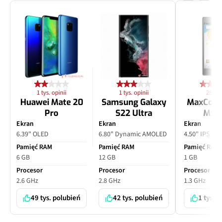
1 tys. opinii
1 tys. opinii
28 opi
Huawei Mate 20
Samsung Galaxy
MaxCom
Pro
S22 Ultra
MS4
Ekran
Ekran
Ekran
6.39" OLED
6.80" Dynamic AMOLED
4.50" IPS LC
Pamięć RAM
Pamięć RAM
Pamięć RAM
6 GB
12 GB
1 GB
Procesor
Procesor
Procesor
2.6 GHz
2.8 GHz
1.3 GHz
49 tys. polubień
42 tys. polubień
1 tys. 