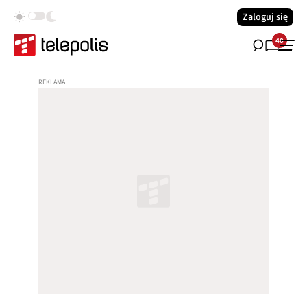
Zaloguj się
40