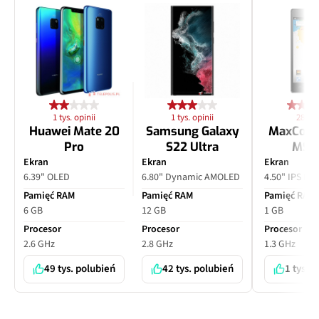
1 tys. opinii
1 tys. opinii
28 opi
Huawei Mate 20
Samsung Galaxy
MaxCom
Pro
S22 Ultra
MS4
Ekran
Ekran
Ekran
6.39" OLED
6.80" Dynamic AMOLED
4.50" IPS LC
Pamięć RAM
Pamięć RAM
Pamięć RAM
6 GB
12 GB
1 GB
Procesor
Procesor
Procesor
2.6 GHz
2.8 GHz
1.3 GHz
49 tys. polubień
42 tys. polubień
1 tys. 