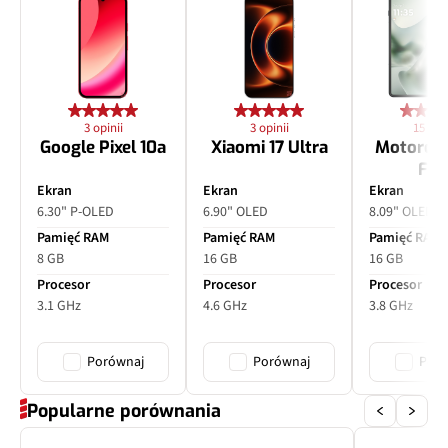
3 opinii
3 opinii
15 opin
Google Pixel 10a
Xiaomi 17 Ultra
Motorol
Fol
Ekran
Ekran
Ekran
6.30" P-OLED
6.90" OLED
8.09" OLED
Pamięć RAM
Pamięć RAM
Pamięć RAM
8 GB
16 GB
16 GB
Procesor
Procesor
Procesor
3.1 GHz
4.6 GHz
3.8 GHz
Porównaj
Porównaj
Poró
Popularne porównania