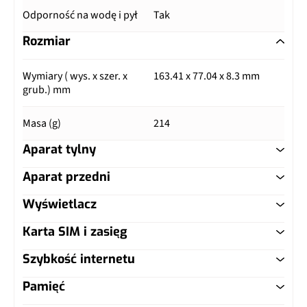
Odporność na wodę i pył
Tak
Rozmiar
Wymiary ( wys. x szer. x
163.41 x 77.04 x 8.3 mm
grub.) mm
Masa (g)
214
Aparat tylny
Aparat przedni
Główny aparat
Wyświetlacz
Główny aparat
Pixele
50 Mpix
Karta SIM i zasięg
Typ ekranu
AMOLED
Pixele
32 Mpix
Autofocus
Tak
Szybkość internetu
Typ karty SIM
nanoSIM
Przekątna (cale)
6.83"
Autofocus
Tak
Matryca
Sony IMX906, 1/1,56", 1,0 µm
Pamięć
LTE
Tak
Dual SIM
Tak, nanoSIM
Rozdzielczość (piksele)
1272 x 2800 px