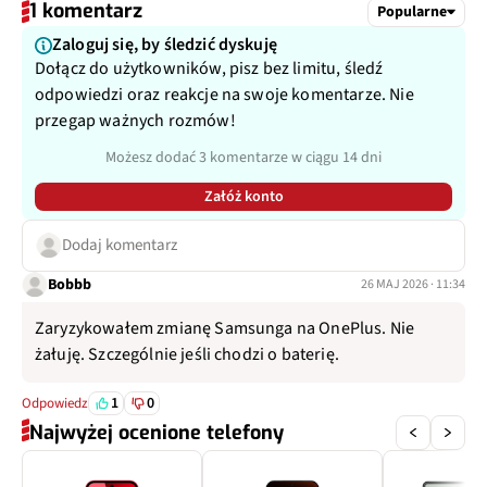
1 komentarz
Popularne
Typ USB
USB-C
Matryca
1/4", 1,12 µm
Zaloguj się, by śledzić dyskuję
Dołącz do użytkowników, pisz bez limitu, śledź
Ogniskowa
16 mm
odpowiedzi oraz reakcje na swoje komentarze. Nie
przegap ważnych rozmów!
Przysłona
f/2.2
Możesz dodać 3 komentarze w ciągu 14 dni
Filmy
Tak
Załóż konto
Zoom optyczny
Dodaj komentarz
Nie
Bobbb
26 MAJ 2026 · 11:34
Inne
112°
Zaryzykowałem zmianę Samsunga na OnePlus. Nie
żałuję. Szczególnie jeśli chodzi o baterię.
1
0
Odpowiedz
Najwyżej ocenione telefony