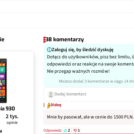
800, 900, 1800, 2100, 2600
pi)
441
ilarnych
Nie
1080p@30fps
Nie
ontu ekranem
70%
Tak z RDS
a, b, g, n, ac
Nie
Li-Ion 2420 mAh
tlacza
Gorilla Glass 3
yczny
Tak
 (2,4 Ghz/5Ghz)
Tak
PureView, optyka ZEISS
ie
38 komentarzy
ulator
Nie
ietlacz
Nie
eo
Tak
Zaloguj się, by śledzić dyskuję
4.0
Dołącz do użytkowników, pisz bez limitu, 
nie
Nie
odpowiedzi oraz reakcje na swoje koment
2.0
Nie przegap ważnych rozmów!
 ładowanie
Tak, Qi
microUSB
Możesz dodać 3 komentarze w ciągu 14 dn
Dodaj komentarz
Dideq
ia 930
2 tys.
Mnie by pasował, ale w cenie do 1500 PLN.
opinie
2
1
a
Odpowiedz