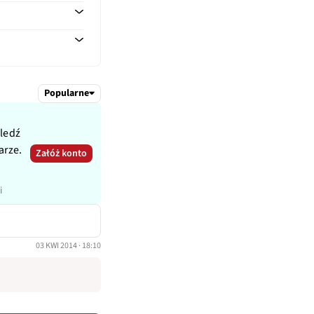
Popularne
śledź
arze.
Załóż konto
i
03 KWI 2014 · 18:10