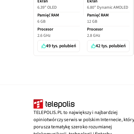
Ekran
Ekran
6.39" OLED
6.80" Dynamic AMOLED
Pamięć RAM
Pamięć RAM
6 GB
12 GB
Procesor
Procesor
2.6 GHz
2.8 GHz
49 tys. polubień
42 tys. polubień
TELEPOLIS.PL to największy i najbardziej
opiniotwórczy serwis w polskim Internecie, któr
porusza tematykę szeroko rozumianej