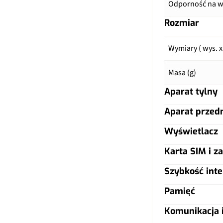
Odporność na wo
Rozmiar
Wymiary ( wys. x
Masa (g)
Aparat tylny
Aparat przed
Główny aparat
Wyświetlacz
Główny aparat
Pixele
Karta SIM i za
Typ ekranu
Pixele
Autofocus
Szybkość inte
Typ karty SIM
Przekątna (cale)
Lampa błyskow
Pamięć
LTE
Dual SIM
Rozdzielczość (p
Komunikacja i
Filmy
Warianty pamięc
5G