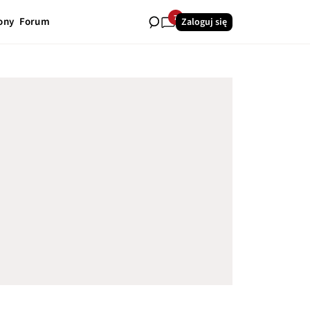
7
ony
Forum
Zaloguj się