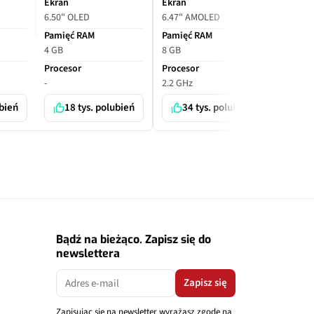
Ekran
Ekran
Ekran
6.50" OLED
6.47" AMOLED
6.70" O
Pamięć RAM
Pamięć RAM
Pamięć
4 GB
8 GB
6 GB
Procesor
Procesor
Proceso
-
2.2 GHz
-
ubień
18 tys. polubień
34 tys. polubień
7 
Bądź na bieżąco. Zapisz się do
newslettera
Zapisz się
Zapisując się na newsletter wyrażasz zgodę na