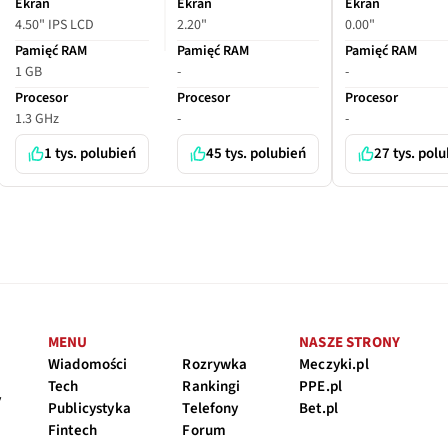
Ekran
Ekran
Ekran
4.50" IPS LCD
2.20"
0.00"
Pamięć RAM
Pamięć RAM
Pamięć RAM
1 GB
-
-
Procesor
Procesor
Procesor
1.3 GHz
-
-
1 tys. polubień
45 tys. polubień
27 tys. pol
MENU
NASZE STRONY
Wiadomości
Rozrywka
Meczyki.pl
Tech
Rankingi
PPE.pl
y
Publicystyka
Telefony
Bet.pl
Fintech
Forum