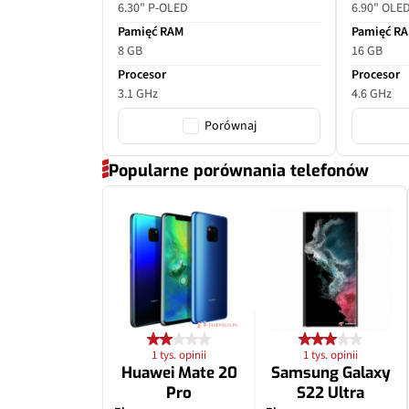
6.30" P-OLED
6.90" OLE
Pamięć RAM
Pamięć R
8 GB
16 GB
Procesor
Procesor
3.1 GHz
4.6 GHz
Porównaj
Popularne porównania telefonów
1 tys. opinii
1 tys. opinii
Huawei Mate 20
Samsung Galaxy
Pro
S22 Ultra