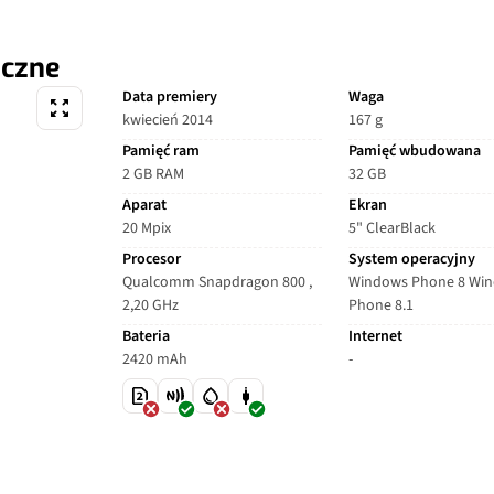
iczne
Data premiery
Waga
kwiecień 2014
167 g
Pamięć ram
Pamięć wbudowana
2 GB RAM
32 GB
Aparat
Ekran
20 Mpix
5" ClearBlack
Procesor
System operacyjny
Qualcomm Snapdragon 800 ,
Windows Phone 8 Wi
2,20 GHz
Phone 8.1
Bateria
Internet
2420 mAh
-