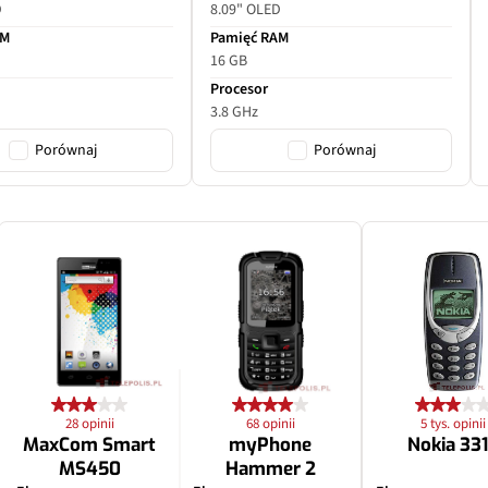
D
8.09" OLED
AM
Pamięć RAM
16 GB
Procesor
3.8 GHz
Porównaj
Porównaj
28 opinii
68 opinii
5 tys. opinii
MaxCom Smart
myPhone
Nokia 33
MS450
Hammer 2