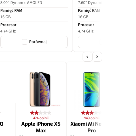
8.00" Dynamic AMOLED
7.60" Dynamic AMOLED
Pamięć RAM
Pamięć RAM
16 GB
16 GB
Procesor
Procesor
4.74 GHz
4.74 GHz
Porównaj
Porównaj
424 opinii
949 opinii
2
10
Apple iPhone XS
Xiaomi Mi Note 10
Apple
Max
Pro
P