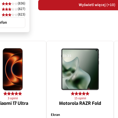
(836)
Wyświetl więcej (+10)
(827)
(823)
efon
3 opinii
15 opinii
iaomi 17 Ultra
Motorola RAZR Fold
Ekran