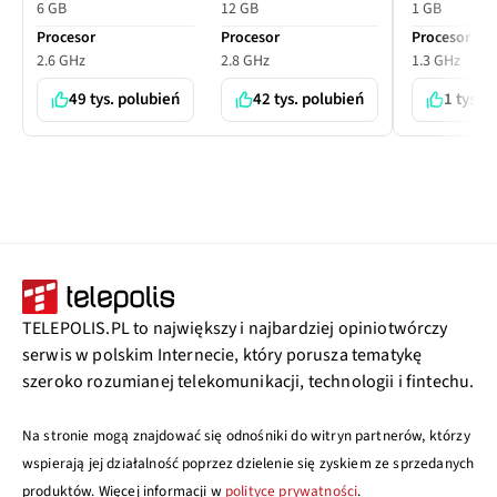
6 GB
12 GB
1 GB
Procesor
Procesor
Procesor
2.6 GHz
2.8 GHz
1.3 GHz
49 tys. polubień
42 tys. polubień
1 tys. 
TELEPOLIS.PL to największy i najbardziej opiniotwórczy
serwis w polskim Internecie, który porusza tematykę
szeroko rozumianej telekomunikacji, technologii i fintechu.
Na stronie mogą znajdować się odnośniki do witryn partnerów, którzy
wspierają jej działalność poprzez dzielenie się zyskiem ze sprzedanych
produktów. Więcej informacji w
polityce prywatności
.