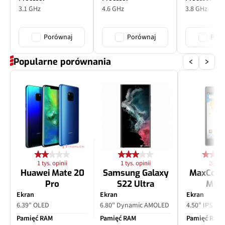
3.1 GHz
4.6 GHz
3.8 GHz
Porównaj
Porównaj
Poró
Popularne porównania
1 tys. opinii
1 tys. opinii
28 opi
Huawei Mate 20
Samsung Galaxy
MaxCom
Pro
S22 Ultra
MS4
Ekran
Ekran
Ekran
6.39" OLED
6.80" Dynamic AMOLED
4.50" IPS LC
Pamięć RAM
Pamięć RAM
Pamięć RAM