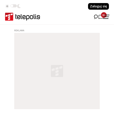
Zaloguj się
33