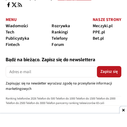
MENU
NASZE STRONY
Wiadomości
Rozrywka
Meczyki.pl
Tech
Rankingi
PPE.pl
Publicystyka
Telefony
Bet.pl
Fintech
Forum
Bądź na bieżąco. Zapisz się do newslettera
Zapisz się
Zapisując się na newsletter wyrażasz zgodę na przesyłanie informacji
marketingowych
Ranking telefonów 2026
Telefon do 500
Telefon do 1000
Telefon do 1500
Telefon do 2000
Telefon do 2500
Telefon do 3000
Telefon pancerny
ranking telewizorów 65 cali
O nas
Reklama
Regulamin
Polityka prywatności
Kontakt
Ustawienia prywatności