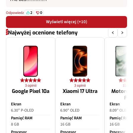
2
0
Odpowiedz
Wyświetl więcej (+10)
Najwyżej ocenione telefony
3 opinii
3 opinii
15 opin
Google Pixel 10a
Xiaomi 17 Ultra
Motorol
Fol
Ekran
Ekran
Ekran
6.30" P-OLED
6.90" OLED
8.09" OLED
Pamięć RAM
Pamięć RAM
Pamięć RAM
8 GB
16 GB
16 GB
Procesor
Procesor
Procesor