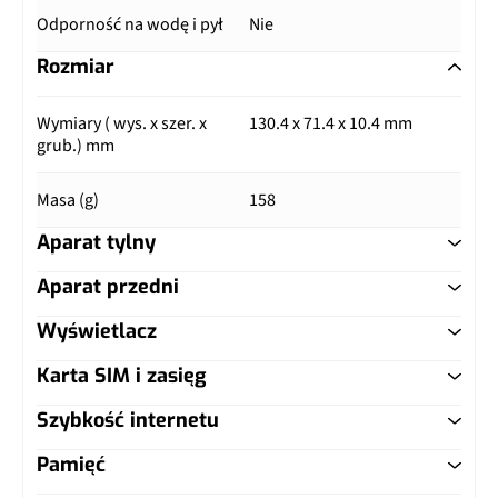
Odporność na wodę i pył
Nie
Rozmiar
Wymiary ( wys. x szer. x
130.4 x 71.4 x 10.4 mm
grub.) mm
Masa (g)
158
Aparat tylny
Aparat przedni
Główny aparat
Wyświetlacz
Główny aparat
Pixele
41 Mpix
Karta SIM i zasięg
Typ ekranu
ClearBlack
Pixele
1.3 Mpix
Autofocus
Tak
Szybkość internetu
Typ karty SIM
microSIM
Przekątna (cale)
4.5"
Lampa błyskowa
XENON
Pamięć
LTE
Tak, kategoria 3 (DL:
Dual SIM
Nie
Rozdzielczość (piksele)
768 x 1280 px