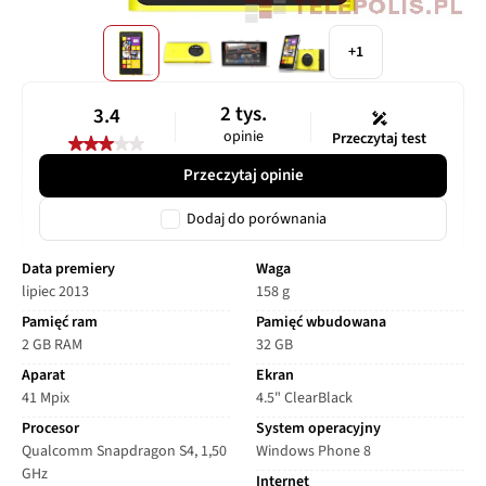
+1
2 tys.
3.4
opinie
Przeczytaj test
Przeczytaj opinie
Dodaj do porównania
Data premiery
Waga
lipiec 2013
158 g
Pamięć ram
Pamięć wbudowana
2 GB RAM
32 GB
Aparat
Ekran
41 Mpix
4.5" ClearBlack
Procesor
System operacyjny
Qualcomm Snapdragon S4, 1,50
Windows Phone 8
GHz
Internet