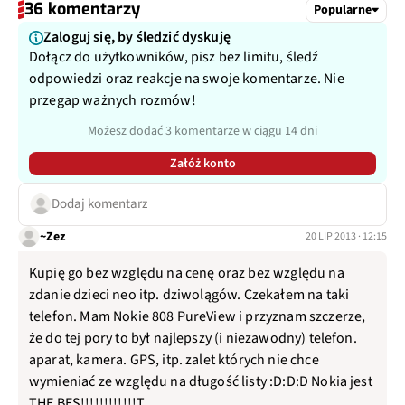
36 komentarzy
Popularne
Zaloguj się, by śledzić dyskuję
Dołącz do użytkowników, pisz bez limitu, śledź
odpowiedzi oraz reakcje na swoje komentarze. Nie
przegap ważnych rozmów!
Możesz dodać 3 komentarze w ciągu 14 dni
Załóż konto
Dodaj komentarz
~Zez
20 LIP 2013 · 12:15
Kupię go bez względu na cenę oraz bez względu na
zdanie dzieci neo itp. dziwolągów. Czekałem na taki
telefon. Mam Nokie 808 PureView i przyznam szczerze,
że do tej pory to był najlepszy (i niezawodny) telefon.
aparat, kamera. GPS, itp. zalet których nie chce
wymieniać ze względu na długość listy :D:D:D Nokia jest
THE BES!!!!!!!!!!!!T