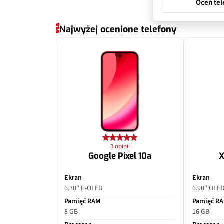
Oceń tel
Najwyżej ocenione telefony
3 opinii
Google Pixel 10a
X
Ekran
Ekran
6.30" P-OLED
6.90" OLE
Pamięć RAM
Pamięć R
8 GB
16 GB