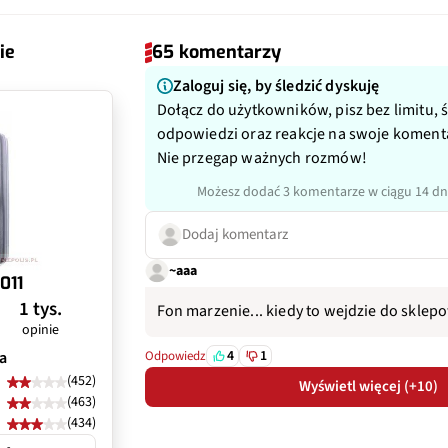
ii
-
tlacza
Nie
yczny
Nie
 (2,4 Ghz/5Ghz)
Nie
ie
65 komentarzy
ulator
Tak
ietlacz
Nie
eo
Nie
Zaloguj się, by śledzić dyskuję
Nie
Dołącz do użytkowników, pisz bez limitu, 
nie
Nie
odpowiedzi oraz reakcje na swoje koment
Nie przegap ważnych rozmów!
 ładowanie
Nie
Możesz dodać 3 komentarze w ciągu 14 dn
Dodaj komentarz
~aaa
011
1 tys.
Fon marzenie... kiedy to wejdzie do sklep
opinie
4
1
a
Odpowiedz
(452)
Wyświetl więcej (+10)
(463)
(434)