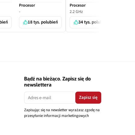
Procesor
Procesor
Proceso
-
2.2 GHz
-
ubień
18 tys. polubień
34 tys. polubień
7 
Bądź na bieżąco. Zapisz się do
newslettera
Zapisz się
Zapisując się na newsletter wyrażasz zgodę na
przesyłanie informacji marketingowych