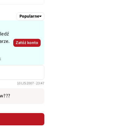
Popularne
śledź
arze.
Załóż konto
i
10 LIS 2007 · 23:47
ow???