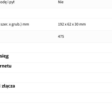
dę i pył
Nie
 szer. x grub.) mm
192 x 62 x 30 mm
475
sięg
rnetu
miniSIM (standard)
Nie
Nie
iksele)
 złącza
Nie
pi)
ilarnych
Nie
ontu ekranem
Nie
Nie