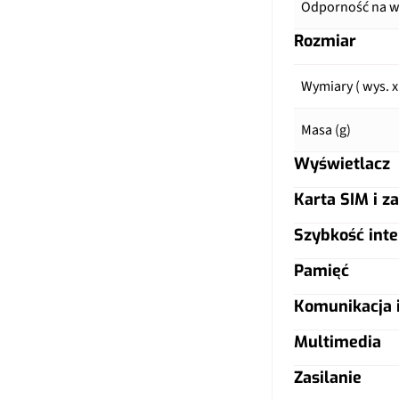
Odporność na wo
Rozmiar
Wymiary ( wys. x
Masa (g)
Wyświetlacz
Karta SIM i za
Typ ekranu
Szybkość inte
Typ karty SIM
Przekątna (cale)
Pamięć
LTE
Dual SIM
Rozdzielczość (p
Komunikacja i
Karta pamięci
5G
LTE (MHz)
Zagęszczenie (p
Multimedia
Czytnik linii pap
Zasilanie
Wypełnienie fr
Radio FM
Wi-Fi