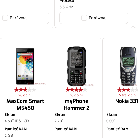
Procesor
3.8 GHz
Porównaj
Porównaj
28 opinii
68 opinii
5 tys. opinii
MaxCom Smart
myPhone
Nokia 33
MS450
Hammer 2
Ekran
Ekran
Ekran
4.50" IPS LCD
2.20"
0.00"
Pamięć RAM
Pamięć RAM
Pamięć RAM
1 GB
-
-