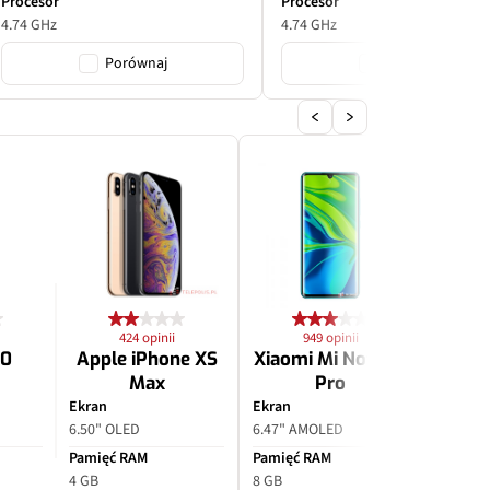
Procesor
Procesor
4.74 GHz
4.74 GHz
Porównaj
Porównaj
424 opinii
949 opinii
2
10
Apple iPhone XS
Xiaomi Mi Note 10
Apple
Max
Pro
P
Ekran
Ekran
Ekran
6.50" OLED
6.47" AMOLED
6.70" O
Pamięć RAM
Pamięć RAM
Pamięć
4 GB
8 GB
6 GB