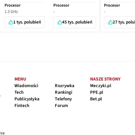
Procesor
Procesor
Procesor
1.3 GHz
-
-
1 tys. polubień
45 tys. polubień
27 tys. pol
MENU
NASZE STRONY
Wiadomości
Rozrywka
Meczyki.pl
Tech
Rankingi
PPE.pl
y
Publicystyka
Telefony
Bet.pl
Fintech
Forum
nie