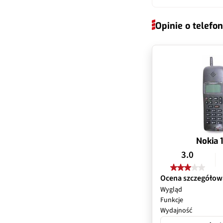
Pojemność bater
Ochrona wyświe
Odtwarzacz muz
Wi-Fi Dual Band
Opinie o telefon
Wymienny akum
Dodatkowy wyśw
Odtwarzacz wid
Bluetooth
Szybkie ładowa
Bezprzewodowe
Nokia 1
3.0
Ocena szczegółow
Wygląd
Funkcje
Wydajność