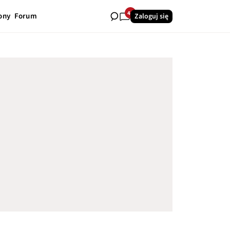
41
ony
Forum
Zaloguj się