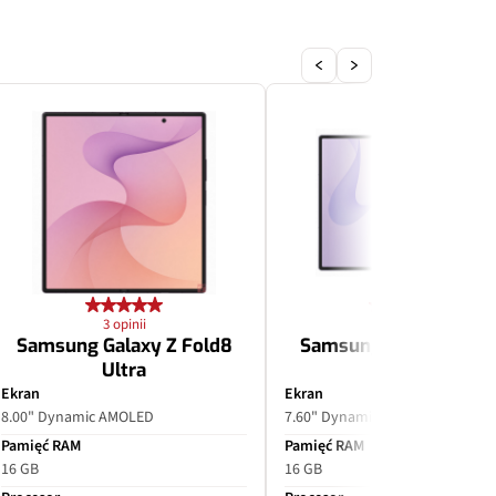
3 opinii
3 opinii
Samsung Galaxy Z Fold8
Samsung Galaxy Z Fol
Ultra
Ekran
Ekran
8.00" Dynamic AMOLED
7.60" Dynamic AMOLED
Pamięć RAM
Pamięć RAM
16 GB
16 GB