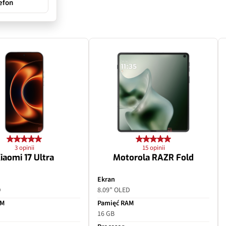
efon
3 opinii
15 opinii
iaomi 17 Ultra
Motorola RAZR Fold
Ekran
D
8.09" OLED
AM
Pamięć RAM
16 GB