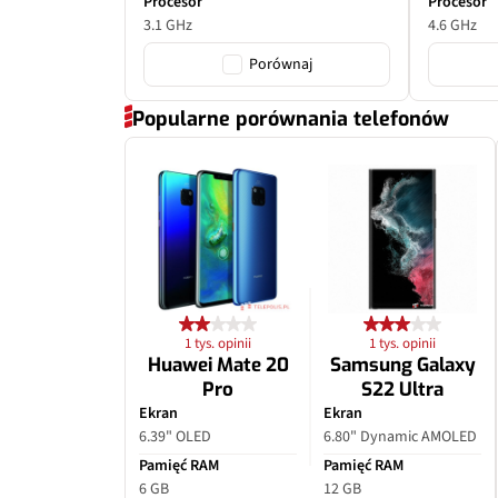
Procesor
Procesor
3.1 GHz
4.6 GHz
Porównaj
Popularne porównania telefonów
1 tys. opinii
1 tys. opinii
Huawei Mate 20
Samsung Galaxy
Pro
S22 Ultra
Ekran
Ekran
6.39" OLED
6.80" Dynamic AMOLED
Pamięć RAM
Pamięć RAM
6 GB
12 GB