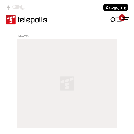
Zaloguj się
6