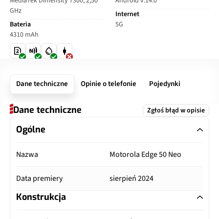
MediaTek Dimensity 7300, 2,50
Android v.14.0
GHz
Internet
Bateria
5G
4310 mAh
Dane techniczne
Opinie o telefonie
Pojedynki
Dane techniczne
Zgłoś błąd w opisie
Ogólne
Nazwa
Motorola Edge 50 Neo
Data premiery
sierpień 2024
Konstrukcja