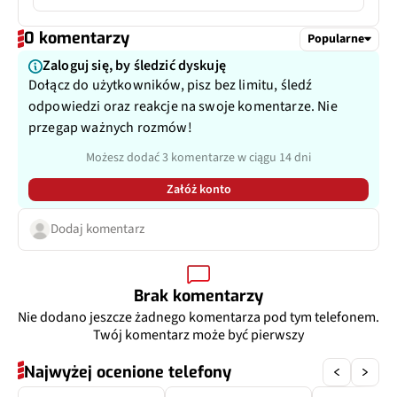
Pixele
13 Mpix
Typ USB
USB-C
0 komentarzy
Popularne
Autofocus
Tak
Zaloguj się, by śledzić dyskuję
Dołącz do użytkowników, pisz bez limitu, śledź
Matryca
piksele 1,12 μm
odpowiedzi oraz reakcje na swoje komentarze. Nie
przegap ważnych rozmów!
Przysłona
f/2.2
Możesz dodać 3 komentarze w ciągu 14 dni
Filmy
Tak
Załóż konto
Filmy parametr
4K@30fps, 1080p@30fps
Dodaj komentarz
Zoom optyczny
Nie
Brak komentarzy
Inne
120˚, PDAF
Nie dodano jeszcze żadnego komentarza pod tym telefonem.
Twój komentarz może być pierwszy
Dodatkowy aparat
Teleobiektyw
Najwyżej ocenione telefony
Pixele
10 Mpix