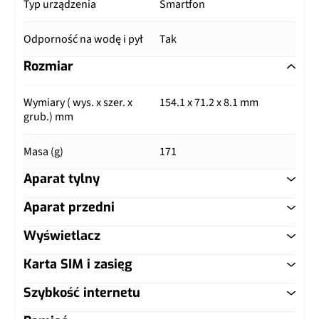
Typ urządzenia
Smartfon
Odporność na wodę i pył
Tak
Rozmiar
Wymiary ( wys. x szer. x
154.1 x 71.2 x 8.1 mm
grub.) mm
Masa (g)
171
Aparat tylny
Aparat przedni
Główny aparat
Wyświetlacz
Główny aparat
Pixele
50 Mpix
Karta SIM i zasięg
Typ ekranu
P-OLED
Pixele
32 Mpix
Autofocus
Tak
Szybkość internetu
Typ karty SIM
nanoSIM
Przekątna (cale)
6.4"
Matryca
piksele 0,7 μm