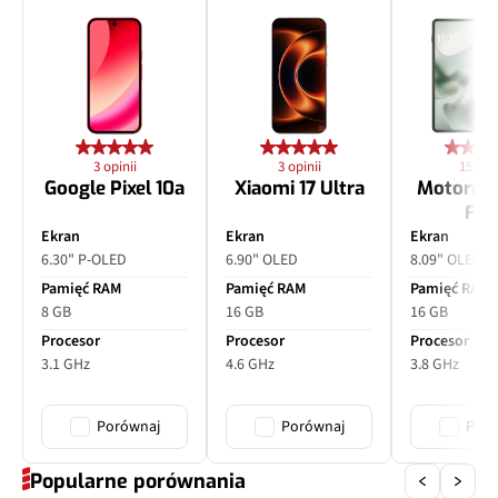
Autofocus
Tak
Matryca
piksele 1,0 μm
Przysłona
f/2.0
3 opinii
3 opinii
15 opin
Google Pixel 10a
Xiaomi 17 Ultra
Motorol
Fol
Filmy
Tak
Ekran
Ekran
Ekran
6.30" P-OLED
6.90" OLED
8.09" OLED
Zoom optyczny
x3
Pamięć RAM
Pamięć RAM
Pamięć RAM
8 GB
16 GB
16 GB
Inne
PDAF, OIS
Procesor
Procesor
Procesor
3.1 GHz
4.6 GHz
3.8 GHz
Porównaj
Porównaj
Poró
Popularne porównania