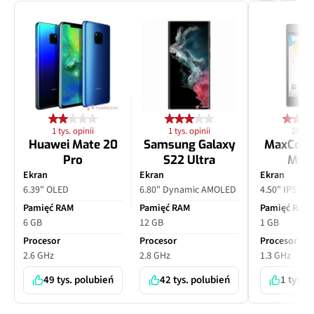
1 tys. opinii
1 tys. opinii
28 opi
Huawei Mate 20
Samsung Galaxy
MaxCom
Pro
S22 Ultra
MS4
Ekran
Ekran
Ekran
6.39" OLED
6.80" Dynamic AMOLED
4.50" IPS LC
Pamięć RAM
Pamięć RAM
Pamięć RAM
6 GB
12 GB
1 GB
Procesor
Procesor
Procesor
2.6 GHz
2.8 GHz
1.3 GHz
49 tys. polubień
42 tys. polubień
1 tys. 