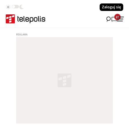
Zaloguj się
27