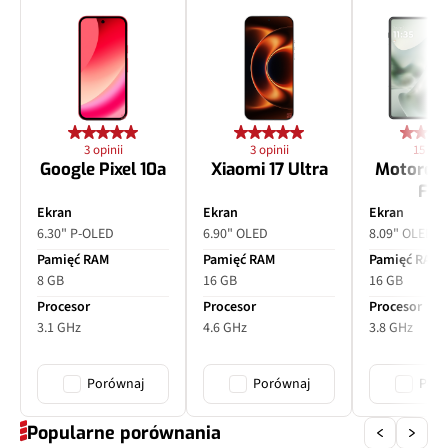
3 opinii
3 opinii
15 opin
Google Pixel 10a
Xiaomi 17 Ultra
Motorol
Fol
Ekran
Ekran
Ekran
6.30" P-OLED
6.90" OLED
8.09" OLED
Pamięć RAM
Pamięć RAM
Pamięć RAM
8 GB
16 GB
16 GB
Procesor
Procesor
Procesor
3.1 GHz
4.6 GHz
3.8 GHz
Porównaj
Porównaj
Poró
Popularne porównania