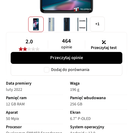
+1
464
2.0
opinie
Przeczytaj test
Przeczytaj opinie
Dodaj do porównania
Data premiery
Waga
luty 2022
196 g
Pamięć ram
Pamięć wbudowana
12 GB RAM
256 GB
Aparat
Ekran
50 Mpix
6.7" P-OLED
Procesor
System operacyjny