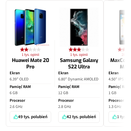
1 tys. opinii
1 tys. opinii
28 opi
Huawei Mate 20
Samsung Galaxy
MaxCom
Pro
S22 Ultra
MS4
Ekran
Ekran
Ekran
6.39" OLED
6.80" Dynamic AMOLED
4.50" IPS LC
Pamięć RAM
Pamięć RAM
Pamięć RAM
6 GB
12 GB
1 GB
Procesor
Procesor
Procesor
2.6 GHz
2.8 GHz
1.3 GHz
49 tys. polubień
42 tys. polubień
1 tys. 