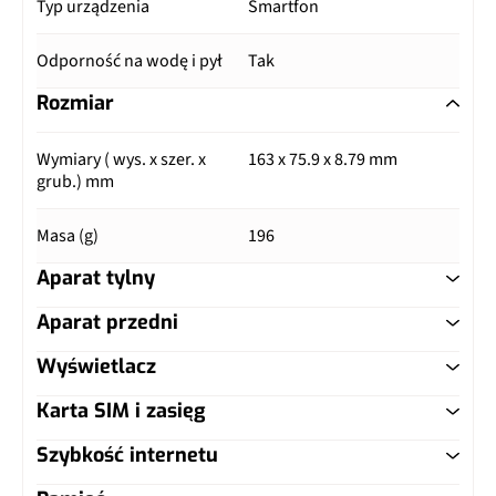
Typ urządzenia
Smartfon
Odporność na wodę i pył
Tak
Rozmiar
Wymiary ( wys. x szer. x
163 x 75.9 x 8.79 mm
grub.) mm
Masa (g)
196
Aparat tylny
Aparat przedni
Główny aparat
Wyświetlacz
Główny aparat
Pixele
50 Mpix
Karta SIM i zasięg
Typ ekranu
P-OLED
Pixele
60 Mpix
Autofocus
Tak
Szybkość internetu
Typ karty SIM
nanoSIM
Przekątna (cale)
6.7"
Matryca
1/2,8", 0,61 µm