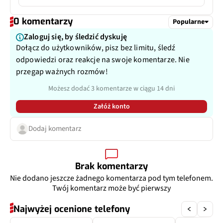
Typ USB
USB-C
Matryca
1/2,76", 0,64 µm
0 komentarzy
Popularne
Zaloguj się, by śledzić dyskuję
Przysłona
f/2.2
Dołącz do użytkowników, pisz bez limitu, śledź
odpowiedzi oraz reakcje na swoje komentarze. Nie
Filmy
Tak
przegap ważnych rozmów!
Możesz dodać 3 komentarze w ciągu 14 dni
Filmy parametr
4K@30fps, 1080p@30/60fps
Załóż konto
Zoom optyczny
Nie
Dodaj komentarz
Inne
114˚
Dodatkowy aparat
Czujnik głebi
Brak komentarzy
Nie dodano jeszcze żadnego komentarza pod tym telefonem.
Pixele
2 Mpix
Twój komentarz może być pierwszy
Najwyżej ocenione telefony
Przysłona
f/2.4