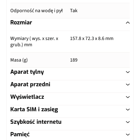
Odporność na wodę i pył
Tak
Rozmiar
Wymiary ( wys. x szer. x
157.8 x 72.3 x 8.6 mm
grub.) mm
Masa (g)
189
Aparat tylny
Aparat przedni
Główny aparat
Wyświetlacz
Główny aparat
Pixele
40 Mpix
Karta SIM i zasięg
Typ ekranu
OLED
Pixele
24 Mpix
Autofocus
Tak, laser + PDAF
Szybkość internetu
Typ karty SIM
nanoSIM
Przekątna (cale)
6.39"
Ogniskowa
26 mm
Ogniskowa
27 mm
Pamięć
LTE
Tak, kategoria 21 (DL: