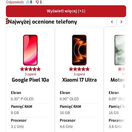
Zoom optyczny
x3
8
1
Odpowiedz
Wyświetl więcej (+1)
Inne
1/4", OIS
Najwyżej ocenione telefony
3 opinii
3 opinii
15 opin
Google Pixel 10a
Xiaomi 17 Ultra
Motorol
Fol
Ekran
Ekran
Ekran
6.30" P-OLED
6.90" OLED
8.09" OLED
Pamięć RAM
Pamięć RAM
Pamięć RAM
8 GB
16 GB
16 GB
Procesor
Procesor
Procesor
3.1 GHz
4.6 GHz
3.8 GHz