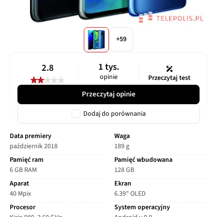
+59
1 tys.
2.8
opinie
Przeczytaj test
Przeczytaj opinie
Dodaj do porównania
Data premiery
Waga
październik 2018
189 g
Pamięć ram
Pamięć wbudowana
6 GB RAM
128 GB
Aparat
Ekran
40 Mpix
6.39" OLED
Procesor
System operacyjny