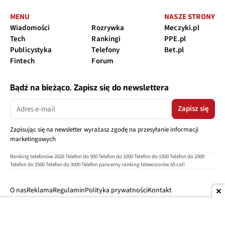
MENU
NASZE STRONY
Wiadomości
Rozrywka
Meczyki.pl
Tech
Rankingi
PPE.pl
Publicystyka
Telefony
Bet.pl
Fintech
Forum
Bądź na bieżąco. Zapisz się do newslettera
Zapisz się
Zapisując się na newsletter wyrażasz zgodę na przesyłanie informacji
marketingowych
Ranking telefonów 2026
Telefon do 500
Telefon do 1000
Telefon do 1500
Telefon do 2000
Telefon do 2500
Telefon do 3000
Telefon pancerny
ranking telewizorów 65 cali
O nas
Reklama
Regulamin
Polityka prywatności
Kontakt
Ustawienia prywatności
Copyright © 2004-2026
TELEPOLIS.PL