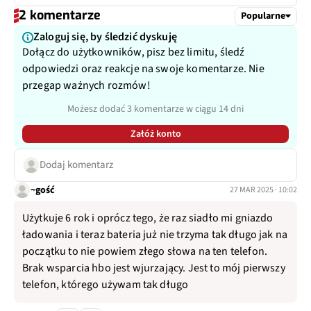
Autofocus
Tak, laser + PDAF
urządzeń,
2 komentarze
Popularne
Zaloguj się, by śledzić dyskuję
Ogniskowa
16 mm
Dołącz do użytkowników, pisz bez limitu, śledź
odpowiedzi oraz reakcje na swoje komentarze. Nie
Przysłona
f/2.2
przegap ważnych rozmów!
Możesz dodać 3 komentarze w ciągu 14 dni
Inne
1/2,7"
Załóż konto
Dodatkowy aparat
Teleobiektyw
Dodaj komentarz
Pixele
8 Mpix
~gość
27 MAR 2025 · 10:02
Autofocus
Tak, laser + PDAF
Użytkuje 6 rok i oprócz tego, że raz siadło mi gniazdo
ładowania i teraz bateria już nie trzyma tak długo jak na
Ogniskowa
80 mm
początku to nie powiem złego słowa na ten telefon.
Brak wsparcia hbo jest wjurzający. Jest to mój pierwszy
Przysłona
f/2.4
telefon, którego używam tak długo