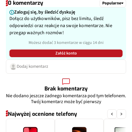
0 komentarzy
Przysłona
f/2.2
Popularne
Typ USB
USB-C
Zaloguj się, by śledzić dyskuję
Filmy
Tak
Dołącz do użytkowników, pisz bez limitu, śledź
odpowiedzi oraz reakcje na swoje komentarze. Nie
Zoom optyczny
Nie
przegap ważnych rozmów!
Możesz dodać 3 komentarze w ciągu 14 dni
Inne
112˚, tryb makro
Załóż konto
Dodaj komentarz
Brak komentarzy
Nie dodano jeszcze żadnego komentarza pod tym telefonem.
Twój komentarz może być pierwszy
Najwyżej ocenione telefony