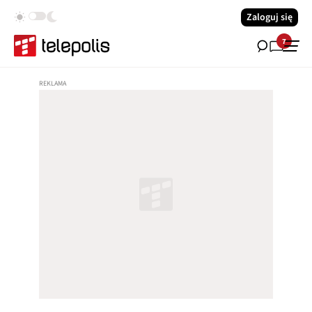
Zaloguj się
7