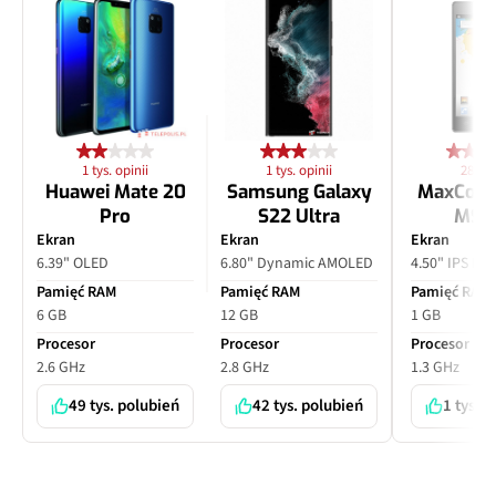
1 tys. opinii
1 tys. opinii
28 opi
Huawei Mate 20
Samsung Galaxy
MaxCom
Pro
S22 Ultra
MS4
Ekran
Ekran
Ekran
6.39" OLED
6.80" Dynamic AMOLED
4.50" IPS LC
Pamięć RAM
Pamięć RAM
Pamięć RAM
6 GB
12 GB
1 GB
Procesor
Procesor
Procesor
2.6 GHz
2.8 GHz
1.3 GHz
49 tys. polubień
42 tys. polubień
1 tys. 