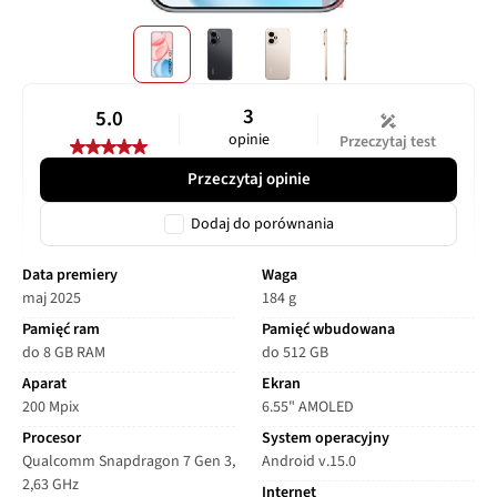
3
5.0
opinie
Przeczytaj test
Przeczytaj opinie
Dodaj do porównania
Data premiery
Waga
maj 2025
184 g
Pamięć ram
Pamięć wbudowana
do 8 GB RAM
do 512 GB
Aparat
Ekran
200 Mpix
6.55" AMOLED
Procesor
System operacyjny
Qualcomm Snapdragon 7 Gen 3,
Android v.15.0
2,63 GHz
Internet