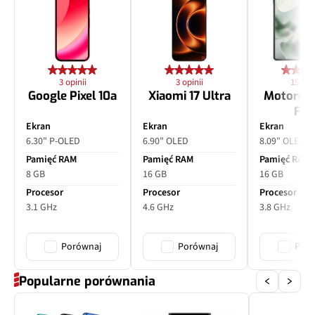
3 opinii
3 opinii
15 opin
Google Pixel 10a
Xiaomi 17 Ultra
Motorol
Fol
Ekran
Ekran
Ekran
6.30" P-OLED
6.90" OLED
8.09" OLED
Pamięć RAM
Pamięć RAM
Pamięć RAM
8 GB
16 GB
16 GB
Procesor
Procesor
Procesor
3.1 GHz
4.6 GHz
3.8 GHz
Porównaj
Porównaj
Poró
Popularne porównania