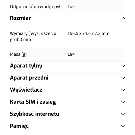
Odporność na wodę i pył
Tak
Rozmiar
Wymiary ( wys. x szer. x
156.5 x 74.6 x 7.3 mm
grub.) mm
Masa (g)
184
Aparat tylny
Aparat przedni
Główny aparat
Wyświetlacz
Główny aparat
Pixele
200 Mpix
Karta SIM i zasięg
Typ ekranu
AMOLED
Pixele
50 Mpix
Autofocus
Tak
Szybkość internetu
Typ karty SIM
nanoSIM
Przekątna (cale)
6.55"
Lampa błyskowa
Nie
Matryca
1/1.4"
Pamięć
LTE
Tak
Dual SIM
Tak, nanoSIM
Rozdzielczość (piksele)
1264 x 2736 px