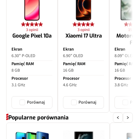
3 opinii
3 opinii
15 opin
Google Pixel 10a
Xiaomi 17 Ultra
Motorol
Fol
Ekran
Ekran
Ekran
6.30" P-OLED
6.90" OLED
8.09" OLED
Pamięć RAM
Pamięć RAM
Pamięć RAM
8 GB
16 GB
16 GB
Procesor
Procesor
Procesor
3.1 GHz
4.6 GHz
3.8 GHz
Porównaj
Porównaj
Poró
Popularne porównania