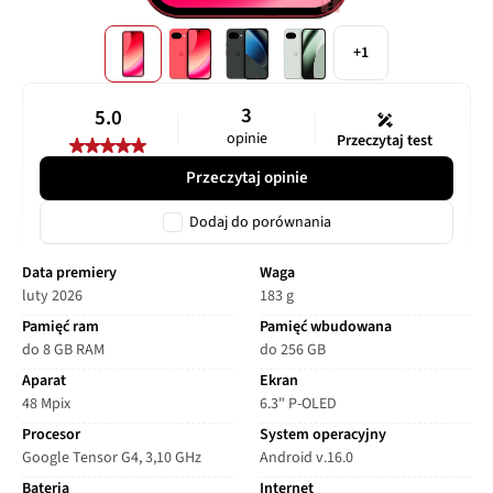
+1
3
5.0
opinie
Przeczytaj test
Przeczytaj opinie
Dodaj do porównania
Data premiery
Waga
luty 2026
183 g
Pamięć ram
Pamięć wbudowana
do 8 GB RAM
do 256 GB
Aparat
Ekran
48 Mpix
6.3" P-OLED
Procesor
System operacyjny
Google Tensor G4, 3,10 GHz
Android v.16.0
Bateria
Internet