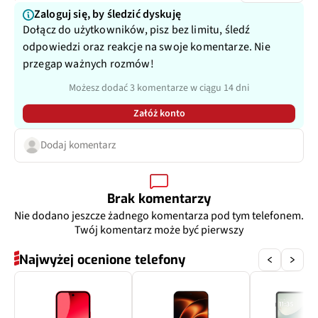
Matryca
1/3,1", 1,12 µm
Zaloguj się, by śledzić dyskuję
Dołącz do użytkowników, pisz bez limitu, śledź
Przysłona
f/2.2
odpowiedzi oraz reakcje na swoje komentarze. Nie
przegap ważnych rozmów!
Filmy
Tak
Możesz dodać 3 komentarze w ciągu 14 dni
Zoom optyczny
Nie
Załóż konto
Inne
Dodaj komentarz
120˚
Brak komentarzy
Nie dodano jeszcze żadnego komentarza pod tym telefonem.
Twój komentarz może być pierwszy
Najwyżej ocenione telefony