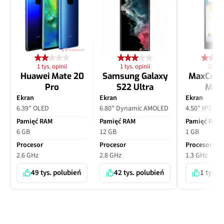
1 tys. opinii
1 tys. opinii
28 opi
Huawei Mate 20
Samsung Galaxy
MaxCom
Pro
S22 Ultra
MS4
Ekran
Ekran
Ekran
6.39" OLED
6.80" Dynamic AMOLED
4.50" IPS LC
Pamięć RAM
Pamięć RAM
Pamięć RAM
6 GB
12 GB
1 GB
Procesor
Procesor
Procesor
2.6 GHz
2.8 GHz
1.3 GHz
49 tys. polubień
42 tys. polubień
1 tys. 