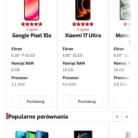
Matryca
1/3,2", 0.7 µm
Ogniskowa
112 mm
3 opinii
3 opinii
15 opin
Lampa błyskowa
Nie
Google Pixel 10a
Xiaomi 17 Ultra
Motorol
Fol
Przysłona
f/3.1
Ekran
Ekran
Ekran
6.30" P-OLED
6.90" OLED
8.09" OLED
Filmy
Tak
Pamięć RAM
Pamięć RAM
Pamięć RAM
8 GB
16 GB
16 GB
Zoom optyczny
x5
Procesor
Procesor
Procesor
3.1 GHz
4.6 GHz
3.8 GHz
Inne
dual pixel PDAF, OIS
Porównaj
Porównaj
Poró
Popularne porównania