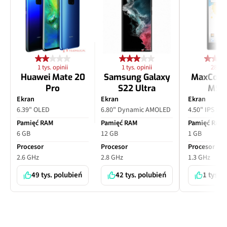
1 tys. opinii
1 tys. opinii
28 opi
Huawei Mate 20
Samsung Galaxy
MaxCom
Pro
S22 Ultra
MS4
Ekran
Ekran
Ekran
6.39" OLED
6.80" Dynamic AMOLED
4.50" IPS LC
Pamięć RAM
Pamięć RAM
Pamięć RAM
6 GB
12 GB
1 GB
Procesor
Procesor
Procesor
2.6 GHz
2.8 GHz
1.3 GHz
49 tys. polubień
42 tys. polubień
1 tys. 