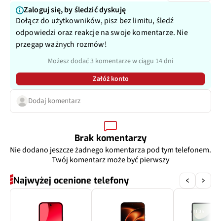
Autofocus
Tak, laser + PDAF
Zaloguj się, by śledzić dyskuję
Dołącz do użytkowników, pisz bez limitu, śledź
Satelitarne SOS
Matryca
1/3,1"
odpowiedzi oraz reakcje na swoje komentarze. Nie
przegap ważnych rozmów!
Przysłona
f/2.2
Możesz dodać 3 komentarze w ciągu 14 dni
Filmy
Tak
Załóż konto
Zoom optyczny
Dodaj komentarz
Nie
Inne
PDAF
Brak komentarzy
Dodatkowy aparat
Teleobiektyw
Nie dodano jeszcze żadnego komentarza pod tym telefonem.
Twój komentarz może być pierwszy
Pixele
10.8 Mpix
Najwyżej ocenione telefony
Autofocus
Tak, laser + PDAF