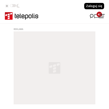
Zaloguj się
42