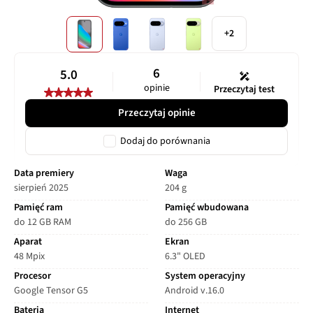
+2
6
5.0
opinie
Przeczytaj test
Przeczytaj opinie
Dodaj do porównania
Data premiery
Waga
sierpień 2025
204 g
Pamięć ram
Pamięć wbudowana
do 12 GB RAM
do 256 GB
Aparat
Ekran
48 Mpix
6.3" OLED
Procesor
System operacyjny
Google Tensor G5
Android v.16.0
Bateria
Internet