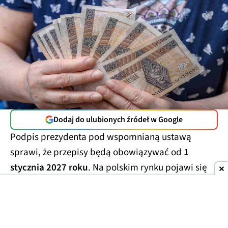
Dodaj do ulubionych źródeł w Google
Podpis prezydenta pod wspomnianą ustawą
sprawi, że przepisy będą obowiązywać od
1
stycznia 2027 roku
. Na polskim rynku pojawi się
wówczas nowe rozwiązanie do odkładania
środków.
Jego największym atutem ma być
zwolnienie z tzw. podatku Belki.