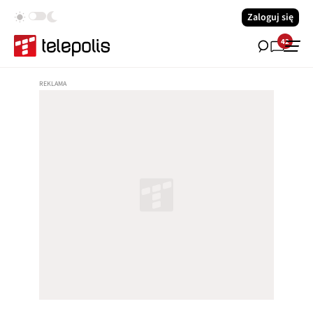
Zaloguj się
42