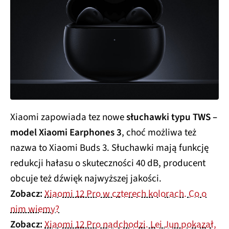
Xiaomi zapowiada tez nowe
słuchawki typu TWS –
model Xiaomi Earphones 3
, choć możliwa też
nazwa to Xiaomi Buds 3. Słuchawki mają funkcję
redukcji hałasu o skuteczności 40 dB, producent
obcuje też dźwięk najwyższej jakości.
Zobacz:
Xiaomi 12 Pro w czterech kolorach. Co o
nim wiemy?
Zobacz:
Xiaomi 12 Pro nadchodzi. Lei Jun pokazał,