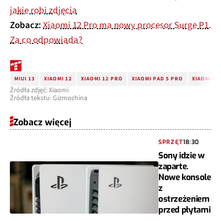
jakie robi zdjęcia
Zobacz:
Xiaomi 12 Pro ma nowy procesor Surge P1.
Za co odpowiada?
MIUI 13
XIAOMI 12
XIAOMI 12 PRO
XIAOMI PAD 5 PRO
XIAOMI WA
Źródła zdjęć: Xiaomi
Źródła tekstu: Gizmochina
Zobacz więcej
SPRZĘT
18:30
Sony idzie w
zaparte.
Nowe konsole
z
ostrzeżeniem
przed płytami