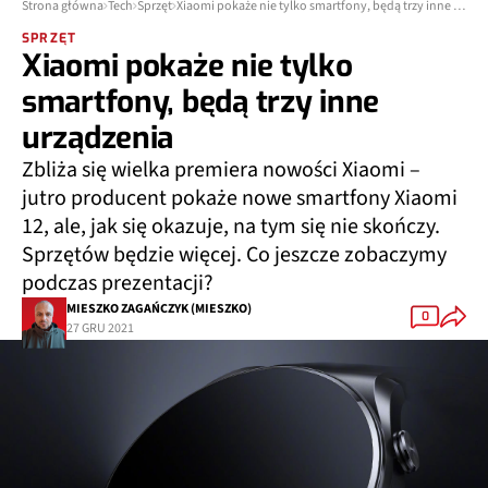
Strona główna
Tech
Sprzęt
Xiaomi pokaże nie tylko smartfony, będą trzy inne urządzenia
SPRZĘT
Xiaomi pokaże nie tylko
smartfony, będą trzy inne
urządzenia
Zbliża się wielka premiera nowości Xiaomi –
jutro producent pokaże nowe smartfony Xiaomi
12, ale, jak się okazuje, na tym się nie skończy.
Sprzętów będzie więcej. Co jeszcze zobaczymy
podczas prezentacji?
MIESZKO ZAGAŃCZYK (MIESZKO)
0
27 GRU 2021