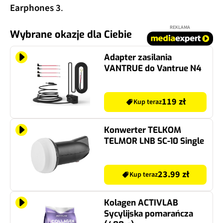
Earphones 3
.
REKLAMA
Wybrane okazje dla Ciebie
Adapter zasilania
VANTRUE do Vantrue N4
119 zł
Kup teraz
Konwerter TELKOM
TELMOR LNB SC-10 Single
23.99 zł
Kup teraz
Kolagen ACTIVLAB
Sycylijska pomarańcza