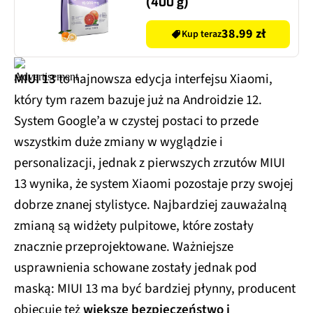
(400 g)
38.99 zł
Kup teraz
MIUI 13
to najnowsza edycja interfejsu Xiaomi,
który tym razem bazuje już na Androidzie 12.
System Google’a w czystej postaci to przede
wszystkim duże zmiany w wyglądzie i
personalizacji, jednak z pierwszych zrzutów MIUI
13 wynika, że system Xiaomi pozostaje przy swojej
dobrze znanej stylistyce. Najbardziej zauważalną
zmianą są widżety pulpitowe, które zostały
znacznie przeprojektowane. Ważniejsze
usprawnienia schowane zostały jednak pod
maską: MIUI 13 ma być bardziej płynny, producent
obiecuje też
większe bezpieczeństwo i