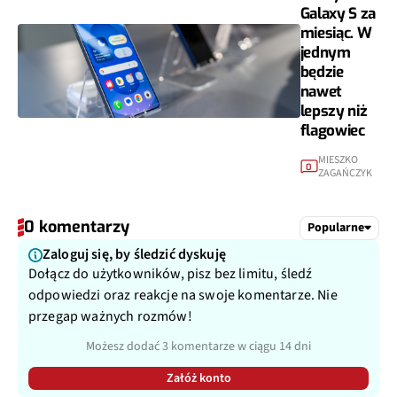
Galaxy S za
miesiąc. W
jednym
będzie
nawet
lepszy niż
flagowiec
MIESZKO
0
ZAGAŃCZYK
0 komentarzy
Popularne
Zaloguj się, by śledzić dyskuję
Dołącz do użytkowników, pisz bez limitu, śledź
odpowiedzi oraz reakcje na swoje komentarze. Nie
przegap ważnych rozmów!
Możesz dodać 3 komentarze w ciągu 14 dni
Załóż konto