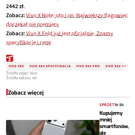
2442 zł
.
Zobacz:
Vivo X Note: oto i on. Największy flagowiec
doczekał się premiery
Zobacz:
Vivo X Fold już jest oficjalnie. Znamy
specyfikacje i cenę
VIVO X80
VIVO X80 SPECYFIKACJA
VIVO X80 PRO
VIVO X80 PRO S
Źródła zdjęć: Vivo
Źródła tekstu: wł.
Zobacz więcej
SPRZĘT
14:54
Kupujemy
mniej
smartfonów,
ale