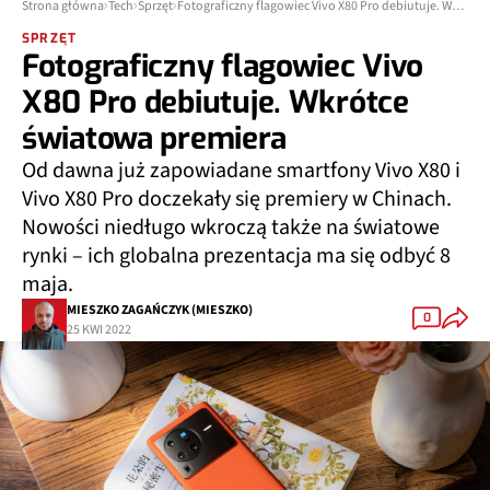
Strona główna
Tech
Sprzęt
Fotograficzny flagowiec Vivo X80 Pro debiutuje. Wkrótce światowa premiera
SPRZĘT
Fotograficzny flagowiec Vivo
X80 Pro debiutuje. Wkrótce
światowa premiera
Od dawna już zapowiadane smartfony Vivo X80 i
Vivo X80 Pro doczekały się premiery w Chinach.
Nowości niedługo wkroczą także na światowe
rynki – ich globalna prezentacja ma się odbyć 8
maja.
MIESZKO ZAGAŃCZYK (MIESZKO)
0
25 KWI 2022