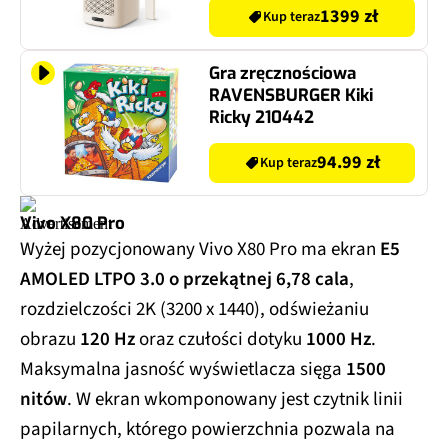
1399 zł
Kup teraz
Gra zręcznościowa
RAVENSBURGER Kiki
Ricky 210442
94.99 zł
Kup teraz
Vivo X80 Pro
Wyżej pozycjonowany Vivo X80 Pro ma ekran
E5
AMOLED LTPO 3.0 o przekątnej 6,78 cala
,
rozdzielczości 2K (3200 x 1440), odświeżaniu
obrazu
120 Hz
oraz czułości dotyku
1000 Hz
.
Maksymalna jasność wyświetlacza sięga
1500
nitów
. W ekran wkomponowany jest czytnik linii
papilarnych, którego powierzchnia pozwala na