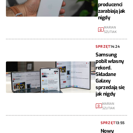
producenci
zarabiają jak
nigdy
MARIAN
0
SZUTIAK
SPRZĘT
14:24
Samsung
pobił własny
rekord.
Składane
Galaxy
sprzedają się
jak nigdy
MARIAN
0
SZUTIAK
SPRZĘT
13:55
Nowy