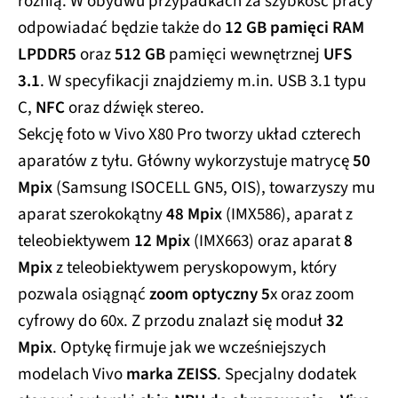
różnią. W obydwu przypadkach za szybkość pracy
odpowiadać będzie także do
12 GB pamięci RAM
LPDDR5
oraz
512 GB
pamięci wewnętrznej
UFS
3.1
. W specyfikacji znajdziemy m.in. USB 3.1 typu
C,
NFC
oraz dźwięk stereo.
Sekcję foto w Vivo X80 Pro tworzy układ czterech
aparatów z tyłu. Główny wykorzystuje matrycę
50
Mpix
(Samsung ISOCELL GN5, OIS), towarzyszy mu
aparat szerokokątny
48 Mpix
(IMX586), aparat z
teleobiektywem
12 Mpix
(IMX663) oraz aparat
8
Mpix
z teleobiektywem peryskopowym, który
pozwala osiągnąć
zoom optyczny 5
x oraz zoom
cyfrowy do 60x. Z przodu znalazł się moduł
32
Mpix
. Optykę firmuje jak we wcześniejszych
modelach Vivo
marka ZEISS
. Specjalny dodatek