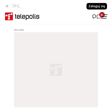
Zaloguj się
39