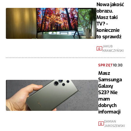
Nowa jakość
obrazu.
Masz taki
TV? -
koniecznie
to sprawdź
JAKUB
0
KRAWCZYŃSKI
SPRZĘT
10:30
Masz
Samsunga
Galaxy
S23? Nie
mam
dobrych
informacji
DAMIAN
0
JAROSZEWSKI