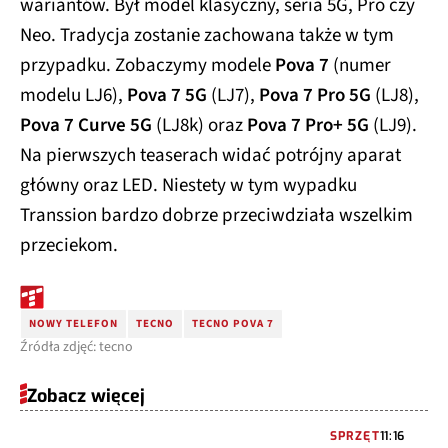
wariantów. Był model klasyczny, seria 5G, Pro czy
Neo. Tradycja zostanie zachowana także w tym
przypadku. Zobaczymy modele
Pova 7
(numer
modelu LJ6),
Pova 7 5G
(LJ7),
Pova 7 Pro 5G
(LJ8),
Pova 7 Curve 5G
(LJ8k) oraz
Pova 7 Pro+ 5G
(LJ9).
Na pierwszych teaserach widać potrójny aparat
główny oraz LED. Niestety w tym wypadku
Transsion bardzo dobrze przeciwdziała wszelkim
przeciekom.
NOWY TELEFON
TECNO
TECNO POVA 7
Źródła zdjęć: tecno
Zobacz więcej
SPRZĘT
11:16