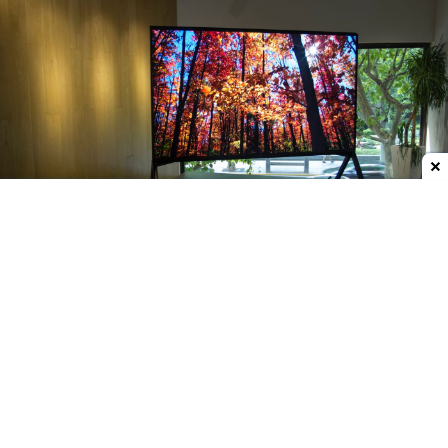
Dodaj do ulubionych źródeł w Google
Jeszcze lepsza jakość obrazu HDR dzięki Dolby
Vision 2
Hisense jest pierwszym producentem, który
wprowadził
Dolby Vision 2
do swoich telewizorów.
Nowy format wyświetlania obrazu w HDR
właśnie
pojawia się na telewizorach firmy Hisense z 2026