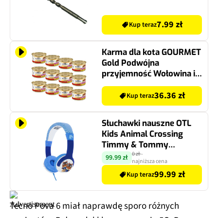
7.99 zł
Kup teraz
Karma dla kota GOURMET
Gold Podwójna
przyjemność Wołowina i
Kurczak 12 x 85 g
36.36 zł
Kup teraz
Słuchawki nauszne OTL
Kids Animal Crossing
Timmy & Tommy
Niebieski
0 zł
-
99.99 zł
najniższa cena
99.99 zł
Kup teraz
Tecno Pova 6 miał naprawdę sporo różnych