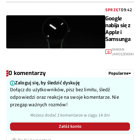
SPRZĘT
09:42
Google
nabija się z
Apple i
Samsunga
DAMIAN
0
JAROSZEWSKI
0 komentarzy
Popularne
Zaloguj się, by śledzić dyskuję
Dołącz do użytkowników, pisz bez limitu, śledź
odpowiedzi oraz reakcje na swoje komentarze. Nie
przegap ważnych rozmów!
Możesz dodać 3 komentarze w ciągu 14 dni
Załóż konto