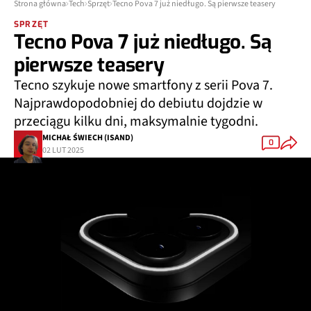
Strona główna
Tech
Sprzęt
Tecno Pova 7 już niedługo. Są pierwsze teasery
SPRZĘT
Tecno Pova 7 już niedługo. Są
pierwsze teasery
Tecno szykuje nowe smartfony z serii Pova 7.
Najprawdopodobniej do debiutu dojdzie w
przeciągu kilku dni, maksymalnie tygodni.
MICHAŁ ŚWIECH (ISAND)
0
02 LUT 2025