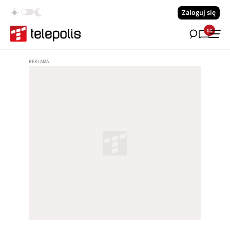
Zaloguj się
18