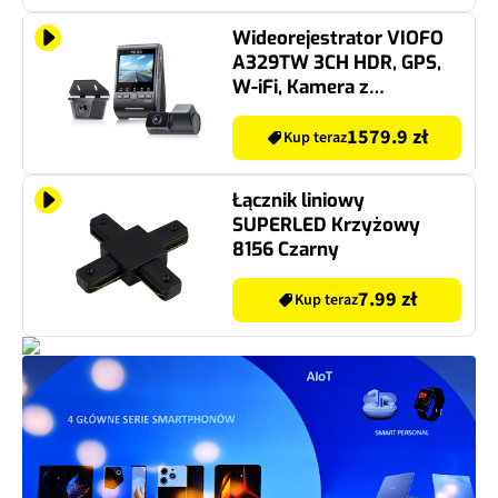
Wideorejestrator VIOFO
A329TW 3CH HDR, GPS,
W-iFi, Kamera z
teleobiektywem, Kamera
tylna
1579.9 zł
Kup teraz
Łącznik liniowy
SUPERLED Krzyżowy
8156 Czarny
7.99 zł
Kup teraz