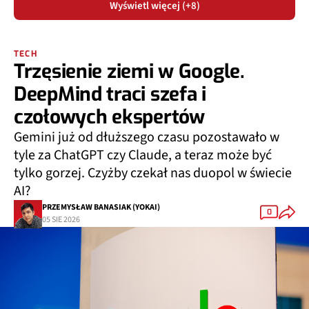
Wyświetl więcej (+8)
TECH
Trzęsienie ziemi w Google.
DeepMind traci szefa i
czołowych ekspertów
Gemini już od dłuższego czasu pozostawało w
tyle za ChatGPT czy Claude, a teraz może być
tylko gorzej. Czyżby czekał nas duopol w świecie
AI?
PRZEMYSŁAW BANASIAK (YOKAI)
0
05 SIE 2026