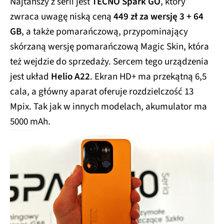
Najtańszy z serii jest
TECNO Spark GO
, który
zwraca uwagę niską ceną
449 zł za wersję 3 + 64
GB
, a także pomarańczową, przypominający
skórzaną wersję pomarańczową Magic Skin, która
też wejdzie do sprzedaży. Sercem tego urządzenia
jest układ
Helio A22
. Ekran HD+ ma przekątną 6,5
cala, a główny aparat oferuje rozdzielczość 13
Mpix. Tak jak w innych modelach, akumulator ma
5000 mAh.