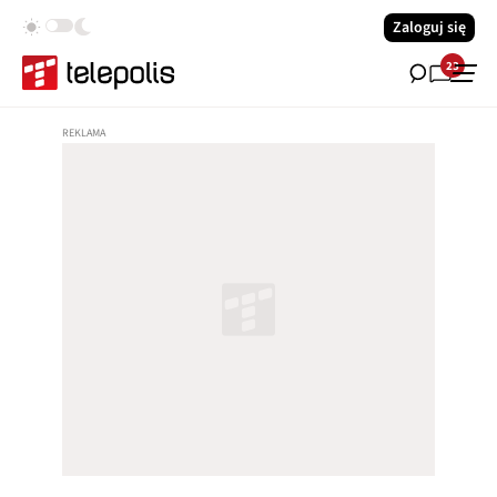
Zaloguj się
23