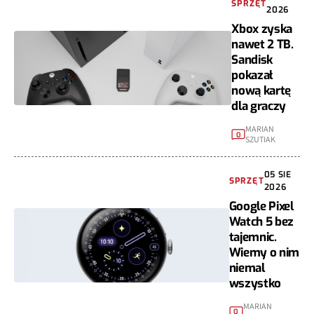
SPRZĘT
2026
Xbox zyska
nawet 2 TB.
Sandisk
pokazał
nową kartę
dla graczy
MARIAN
0
SZUTIAK
05 SIE
SPRZĘT
2026
Google Pixel
Watch 5 bez
tajemnic.
Wiemy o nim
niemal
wszystko
MARIAN
0