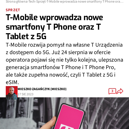
Strona główna
Tech
Sprzęt
T-Mobile wprowadza nowe smartfony T Phone oraz T Tablet z 5G
SPRZĘT
T-Mobile wprowadza nowe
smartfony T Phone oraz T
Tablet z 5G
T-Mobile rozwija pomysł na własne T Urządzenia
z dostępem do 5G. Już 24 sierpnia w ofercie
operatora pojawi się nie tylko kolejna, ulepszona
generacja smartfonów T Phone i T Phone Pro,
ale także zupełna nowość, czyli T Tablet z 5G i
eSIM.
MIESZKO ZAGAŃCZYK (MIESZKO)
3
17 SIE 2023