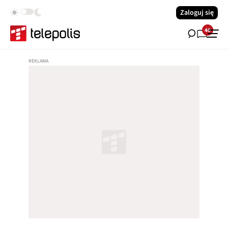
Zaloguj się
40