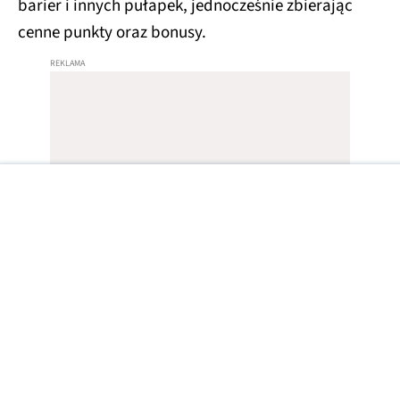
barier i innych pułapek, jednocześnie zbierając
cenne punkty oraz bonusy.
Sterowanie jest niezwykle intuicyjne – wystarczy
przesuwać palcem po ekranie. Dynamiczna