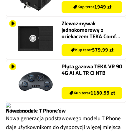
1949 zł
Kup teraz
Zlewozmywak
jednokomorowy z
ociekaczem TEKA Comfor
45 S-TQ 115350000 Onyx
44x62
579.99 zł
Kup teraz
Płyta gazowa TEKA VR 90
4G AI AL TR CI NTB
1180.99 zł
Kup teraz
Nowe modele T Phone’ów
Nowa generacja podstawowego modelu T Phone
daje użytkownikom do dyspozycji więcej miejsca