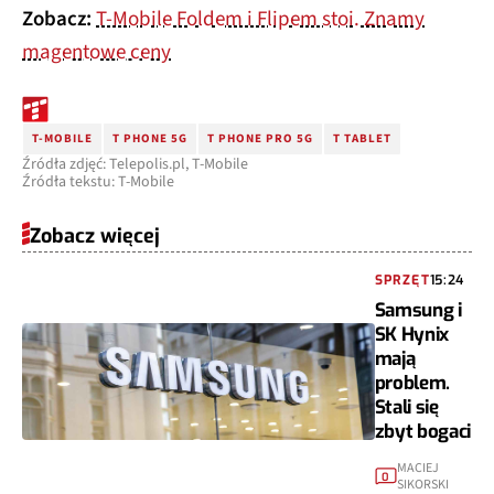
Zobacz:
T-Mobile Foldem i Flipem stoi. Znamy
magentowe ceny
T-MOBILE
T PHONE 5G
T PHONE PRO 5G
T TABLET
Źródła zdjęć: Telepolis.pl, T-Mobile
Źródła tekstu: T-Mobile
Zobacz więcej
SPRZĘT
15:24
Samsung i
SK Hynix
mają
problem.
Stali się
zbyt bogaci
MACIEJ
0
SIKORSKI