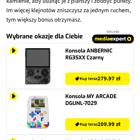
kamienie, aby usunąć je z planszy i zdobyć punkty.
Im więcej klejnotów zniszczysz za jednym ruchem,
tym większy bonus otrzymasz.
REKLAMA
Wybrane okazje dla Ciebie
Konsola ANBERNIC
RG35XX Czarny
279.97 zł
Kup teraz
Konsola MY ARCADE
DGUNL-7029
209.99 zł
Kup teraz