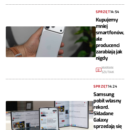
SPRZĘT
14:54
Kupujemy
mniej
smartfonów,
ale
producenci
zarabiają jak
nigdy
MARIAN
0
SZUTIAK
SPRZĘT
14:24
Samsung
pobił własny
rekord.
Składane
Galaxy
sprzedają się