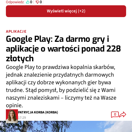
0
0
Odpowiedz
Wyświetl więcej (+2)
APLIKACJE
Google Play: Za darmo gry i
aplikacje o wartości ponad 228
złotych
Google Play to prawdziwa kopalnia skarbów,
jednak znalezienie przydatnych darmowych
aplikacji czy dobrze wykonanych gier bywa
trudne. Stąd pomysł, by podzielić się z Wami
naszymi znaleziskami – liczymy też na Wasze
opinie.
PATRYCJA KORBA (KORBA)
0
17:29