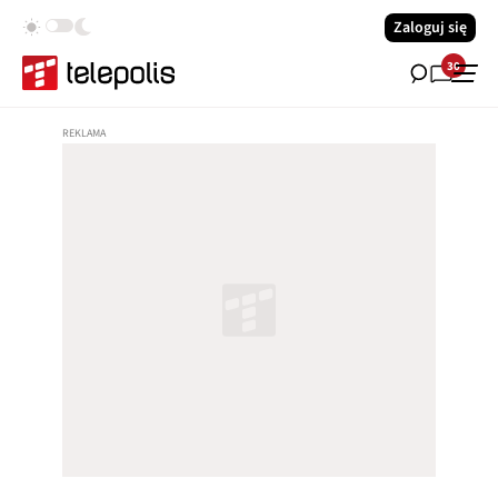
Zaloguj się
30