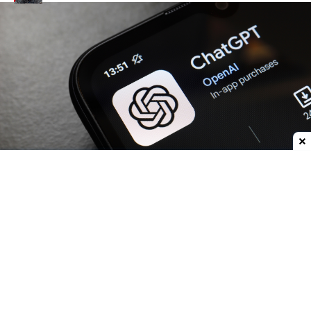
Dodaj do ulubionych źródeł w Google
OpenAI
zwiększa możliwości
ChatGPT.
Darmowi
użytkownicy oraz abonenci najtańszego planu Go
już w przyszłym tygodniu otrzymają
nielimitowany dostęp do rozmów tekstowych.
Znikną więc ograniczenia dla zwykłych