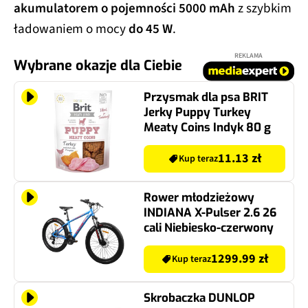
akumulatorem o pojemności 5000 mAh
z szybkim
ładowaniem o mocy
do 45 W
.
REKLAMA
Wybrane okazje dla Ciebie
Przysmak dla psa BRIT
Jerky Puppy Turkey
Meaty Coins Indyk 80 g
11.13 zł
Kup teraz
Rower młodzieżowy
INDIANA X-Pulser 2.6 26
cali Niebiesko-czerwony
1299.99 zł
Kup teraz
Skrobaczka DUNLOP