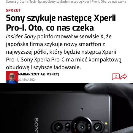
Strona główna
Tech
Sprzęt
Sony szykuje następcę Xperii Pro-I. Oto, co nas czeka
SPRZĘT
Sony szykuje następcę Xperii
Pro-I. Oto, co nas czeka
Insider Sony
poinformował w serwisie X, że
japońska firma szykuje nowy smartfon z
najwyższej półki, który będzie nstępcą Xperii
Pro-I. Sony Xperia Pro-C ma mieć kompaktową
obudowę i szybsze ładowanie.
MARIAN SZUTIAK (MSNET)
2
21 MAJ 2024