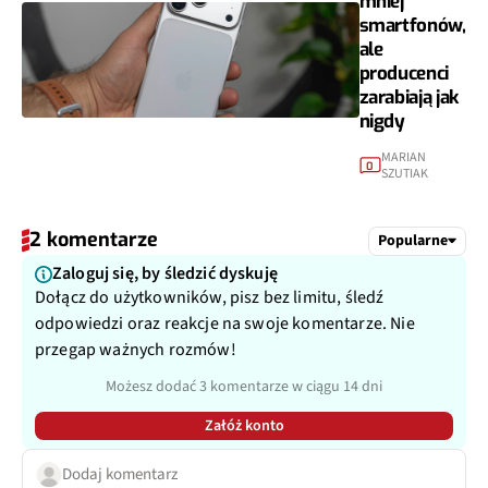
mniej
smartfonów,
ale
producenci
zarabiają jak
nigdy
MARIAN
0
SZUTIAK
2 komentarze
Popularne
Zaloguj się, by śledzić dyskuję
Dołącz do użytkowników, pisz bez limitu, śledź
odpowiedzi oraz reakcje na swoje komentarze. Nie
przegap ważnych rozmów!
Możesz dodać 3 komentarze w ciągu 14 dni
Załóż konto
Dodaj komentarz