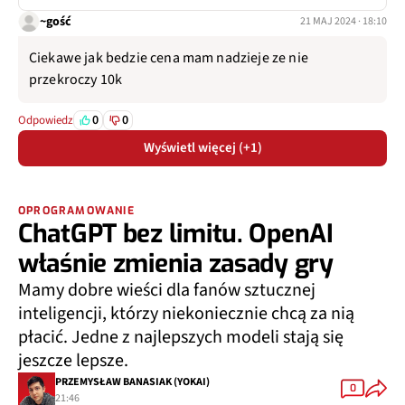
~gość
21 MAJ 2024 · 18:10
Ciekawe jak bedzie cena mam nadzieje ze nie
przekroczy 10k
0
0
Odpowiedz
Wyświetl więcej (+1)
OPROGRAMOWANIE
ChatGPT bez limitu. OpenAI
właśnie zmienia zasady gry
Mamy dobre wieści dla fanów sztucznej
inteligencji, którzy niekoniecznie chcą za nią
płacić. Jedne z najlepszych modeli stają się
jeszcze lepsze.
PRZEMYSŁAW BANASIAK (YOKAI)
0
21:46