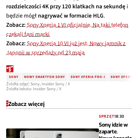
rozdzielczości 4K przy 120 klatkach na sekundę
i
będzie mógł
nagrywać w formacie HLG
.
Zobacz:
Sony Xperia 1 VI oficjalnie. Na taki telefon
czekali fani marki
Zobacz:
Sony Xperia 10 VI już jest. Nowy jamnik z
Japonii w sprzedaży od 23 maja
SONY
NOWY SMARTFON SONY
SONY XPERIA PRO-I
SONY XPERIA P
Źródła zdjęć: Sony, Insider Sony / X
Źródła tekstu: Insider Sony / X
Zobacz więcej
SPRZĘT
18:30
Sony idzie w
zaparte.