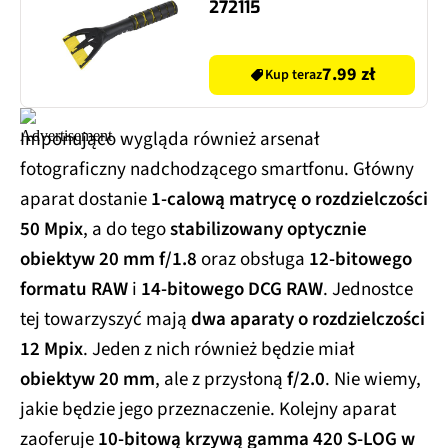
272115
7.99 zł
Kup teraz
Imponująco wygląda również arsenał
fotograficzny nadchodzącego smartfonu. Główny
aparat dostanie
1-calową matrycę o rozdzielczości
50 Mpix
, a do tego
stabilizowany optycznie
obiektyw 20 mm f/1.8
oraz obsługa
12-bitowego
formatu RAW
i
14-bitowego DCG RAW
. Jednostce
tej towarzyszyć mają
dwa aparaty o rozdzielczości
12 Mpix
. Jeden z nich również będzie miał
obiektyw 20 mm
, ale z przysłoną
f/2.0
. Nie wiemy,
jakie będzie jego przeznaczenie. Kolejny aparat
zaoferuje
10-bitową krzywą gamma 420 S-LOG w