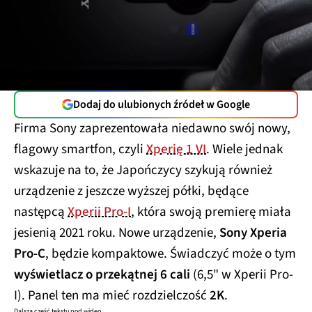
Dodaj do ulubionych źródeł w Google
Firma Sony zaprezentowała niedawno swój nowy,
flagowy smartfon, czyli
Xperię 1 VI
. Wiele jednak
wskazuje na to, że Japończycy szykują również
urządzenie z jeszcze wyższej półki, będące
następcą
Xperii Pro-I
, która swoją premierę miała
jesienią 2021 roku. Nowe urządzenie,
Sony Xperia
Pro-C
, będzie kompaktowe. Świadczyć może o tym
wyświetlacz o przekątnej 6 cali
(6,5" w Xperii Pro-
I). Panel ten ma mieć rozdzielczość
2K
.
Dalsza część tekstu pod wideo