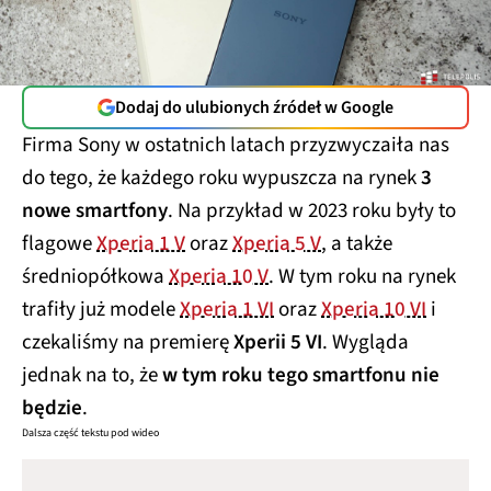
Dodaj do ulubionych źródeł w Google
Firma Sony w ostatnich latach przyzwyczaiła nas
do tego, że każdego roku wypuszcza na rynek
3
nowe smartfony
. Na przykład w 2023 roku były to
flagowe
Xperia 1 V
oraz
Xperia 5 V
, a także
średniopółkowa
Xperia 10 V
. W tym roku na rynek
trafiły już modele
Xperia 1 VI
oraz
Xperia 10 VI
i
czekaliśmy na premierę
Xperii 5 VI
. Wygląda
jednak na to, że
w tym roku tego smartfonu nie
będzie
.
Dalsza część tekstu pod wideo