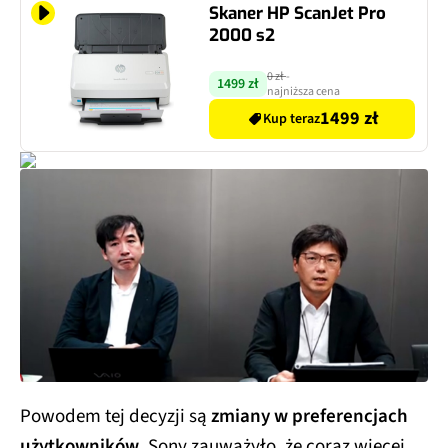
Skaner HP ScanJet Pro
2000 s2
0 zł
-
1499 zł
najniższa cena
1499 zł
Kup teraz
Powodem tej decyzji są
zmiany w preferencjach
użytkowników
. Sony zauważyło, że coraz więcej