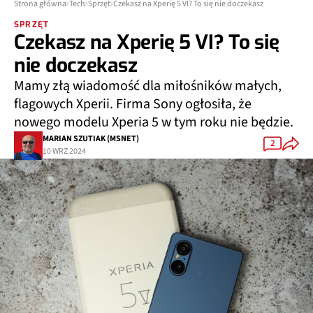
Strona główna
Tech
Sprzęt
Czekasz na Xperię 5 VI? To się nie doczekasz
SPRZĘT
Czekasz na Xperię 5 VI? To się
nie doczekasz
Mamy złą wiadomość dla miłośników małych,
flagowych Xperii. Firma Sony ogłosiła, że
nowego modelu Xperia 5 w tym roku nie będzie.
MARIAN SZUTIAK (MSNET)
2
10 WRZ 2024