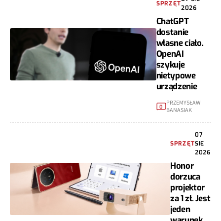
SPRZĘT
2026
ChatGPT
dostanie
własne ciało.
OpenAI
szykuje
nietypowe
urządzenie
PRZEMYSŁAW
0
BANASIAK
07
SPRZĘT
SIE
2026
Honor
dorzuca
projektor
za 1 zł. Jest
jeden
warunek