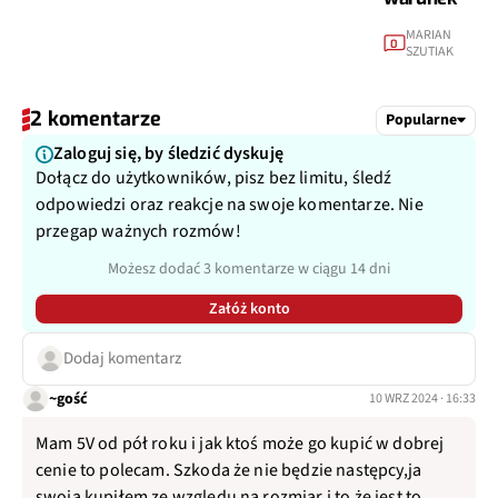
MARIAN
0
SZUTIAK
2 komentarze
Popularne
Zaloguj się, by śledzić dyskuję
Dołącz do użytkowników, pisz bez limitu, śledź
odpowiedzi oraz reakcje na swoje komentarze. Nie
przegap ważnych rozmów!
Możesz dodać 3 komentarze w ciągu 14 dni
Załóż konto
Dodaj komentarz
~gość
10 WRZ 2024 · 16:33
Mam 5V od pół roku i jak ktoś może go kupić w dobrej
cenie to polecam. Szkoda że nie będzie następcy,ja
swoją kupiłem ze względu na rozmiar i to że jest to