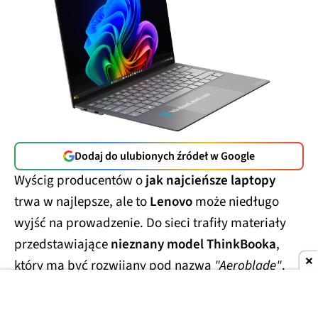
Dodaj do ulubionych źródeł w Google
Wyścig producentów o
jak najcieńsze laptopy
trwa w najlepsze, ale to
Lenovo
może niedługo
wyjść na prowadzenie. Do sieci trafiły materiały
przedstawiające
nieznany model ThinkBooka
,
który ma być rozwijany pod nazwą
"Aeroblade"
.
Jego obudowa wygląda
wręcz absurdalnie
smukło.