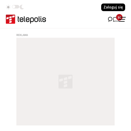
Zaloguj się
16