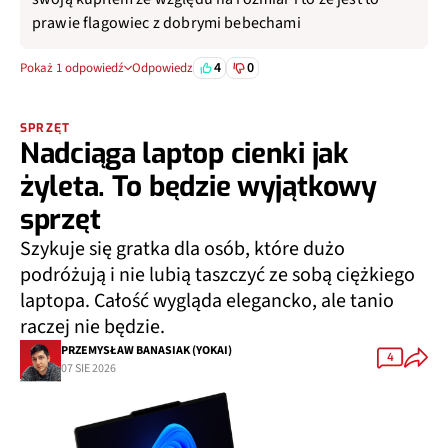
prawie flagowiec z dobrymi bebechami
4
0
Pokaż 1 odpowiedź
Odpowiedz
SPRZĘT
Nadciąga laptop cienki jak
żyleta. To będzie wyjątkowy
sprzęt
Szykuje się gratka dla osób, które dużo
podróżują i nie lubią taszczyć ze sobą ciężkiego
laptopa. Całość wygląda elegancko, ale tanio
raczej nie będzie.
PRZEMYSŁAW BANASIAK (YOKAI)
4
07 SIE 2026