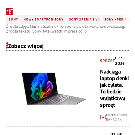
SONY
NOWY SMARTFON SONY
SONY XPERIA 5 VI
SONY XPERIA 5 V
Źródła zdjęć: Marian Szutiak / Telepolis.pl, k-tai.watch.impress.co.jp
Źródła tekstu: Sony, k-tai.watch.impress.co.jp
Zobacz więcej
07 SIE
SPRZĘT
2026
Nadciąga
laptop cienki
jak żyleta.
To będzie
wyjątkowy
sprzęt
PRZEMYSŁAW
4
BANASIAK
07 SIE