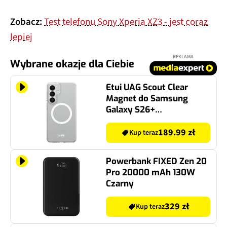
Zobacz:
Test telefonu Sony Xperia XZ3 - jest coraz
lepiej
REKLAMA
Wybrane okazje dla Ciebie
Etui UAG Scout Clear
Magnet do Samsung
Galaxy S26+
Przezroczysto-biały
189.99 zł
Kup teraz
Powerbank FIXED Zen 20
Pro 20000 mAh 130W
Czarny
329 zł
Kup teraz