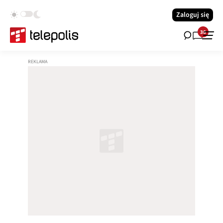
Zaloguj się
38