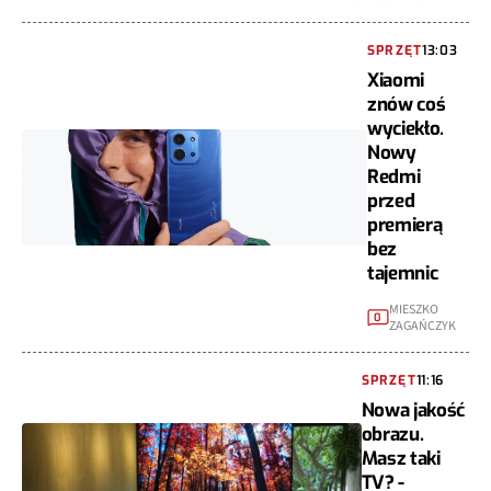
SPRZĘT
13:03
Xiaomi
znów coś
wyciekło.
Nowy
Redmi
przed
premierą
bez
tajemnic
MIESZKO
0
ZAGAŃCZYK
SPRZĘT
11:16
Nowa jakość
obrazu.
Masz taki
TV? -