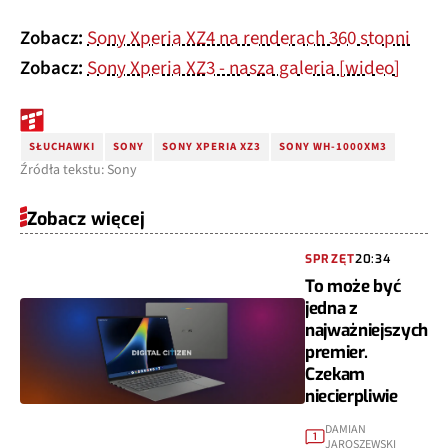
Zobacz:
Sony Xperia XZ4 na renderach 360 stopni
Zobacz:
Sony Xperia XZ3 - nasza galeria [wideo]
SŁUCHAWKI
SONY
SONY XPERIA XZ3
SONY WH-1000XM3
Źródła tekstu: Sony
Zobacz więcej
SPRZĘT
20:34
To może być
jedna z
najważniejszych
premier.
Czekam
niecierpliwie
DAMIAN
1
JAROSZEWSKI