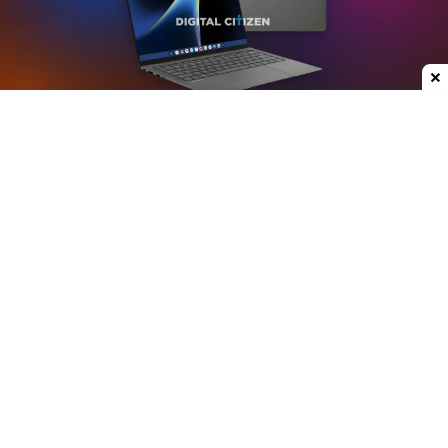
Dodaj do ulubionych źródeł w Google
Plotki na temat nowych laptopów z serii
Googlebook krążą już od jakiegoś czasu. W mojej
opinii może to być jedna z ciekawszych premier
ostatnich lat, przynajmniej w kategorii
przenośnych komputerów. Właśnie do sieci trafiły
rendery modelu stworzonego przez Asusa.