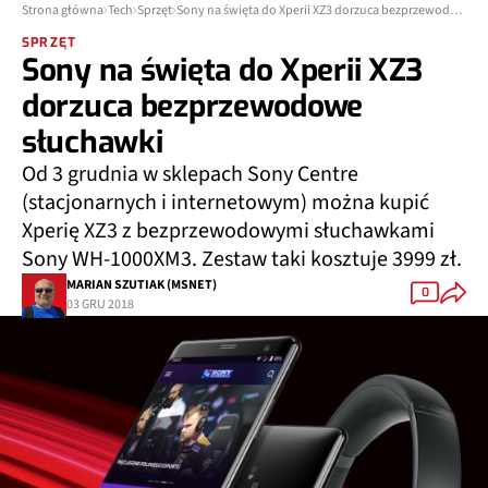
Strona główna
Tech
Sprzęt
Sony na święta do Xperii XZ3 dorzuca bezprzewodowe słuchawki
SPRZĘT
Sony na święta do Xperii XZ3
dorzuca bezprzewodowe
słuchawki
Od 3 grudnia w sklepach Sony Centre
(stacjonarnych i internetowym) można kupić
Xperię XZ3 z bezprzewodowymi słuchawkami
Sony WH-1000XM3. Zestaw taki kosztuje 3999 zł.
MARIAN SZUTIAK (MSNET)
0
03 GRU 2018