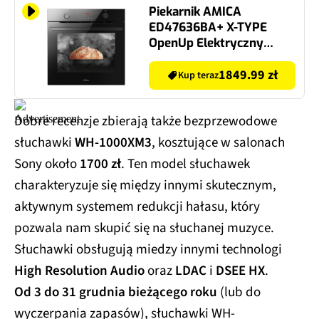
Piekarnik AMICA
ED47636BA+ X-TYPE
OpenUp Elektryczny
parowy Czarny A+
1849.99 zł
Kup teraz
Dobre recenzje zbierają także bezprzewodowe
słuchawki
WH-1000XM3
, kosztujące w salonach
Sony około
1700 zł
. Ten model słuchawek
charakteryzuje się między innymi skutecznym,
aktywnym systemem redukcji hałasu, który
pozwala nam skupić się na słuchanej muzyce.
Słuchawki obsługują miedzy innymi technologi
High Resolution Audio
oraz
LDAC
i
DSEE HX
.
Od 3 do 31 grudnia bieżącego roku
(lub do
wyczerpania zapasów), słuchawki WH-