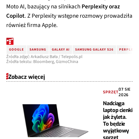
Moto AI, bazujący na silnikach
Perplexity oraz
Copilot
. Z Perplexity wstępne rozmowy prowadziła
również firma Apple.
GOOGLE
SAMSUNG
GALAXY AI
SAMSUNG GALAXY S26
PERPLEXIT
Źródła zdjęć: Arkadiusz Bała / Telepolis.pl
Źródła tekstu: Bloomberg, GizmoChina
Zobacz więcej
07 SIE
SPRZĘT
2026
Nadciąga
laptop cienki
jak żyleta.
To będzie
wyjątkowy
sprzęt