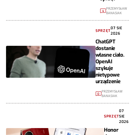
PRZEMYSŁAW
4
BANASIAK
07 SIE
SPRZĘT
2026
ChatGPT
dostanie
własne ciało.
OpenAI
szykuje
nietypowe
urządzenie
PRZEMYSŁAW
0
BANASIAK
07
SPRZĘT
SIE
2026
Honor