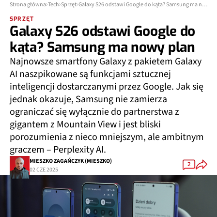
Strona główna
Tech
Sprzęt
Galaxy S26 odstawi Google do kąta? Samsung ma nowy plan
SPRZĘT
Galaxy S26 odstawi Google do
kąta? Samsung ma nowy plan
Najnowsze smartfony Galaxy z pakietem Galaxy
AI naszpikowane są funkcjami sztucznej
inteligencji dostarczanymi przez Google. Jak się
jednak okazuje, Samsung nie zamierza
ograniczać się wyłącznie do partnerstwa z
gigantem z Mountain View i jest bliski
porozumienia z nieco mniejszym, ale ambitnym
graczem – Perplexity AI.
MIESZKO ZAGAŃCZYK (MIESZKO)
2
02 CZE 2025