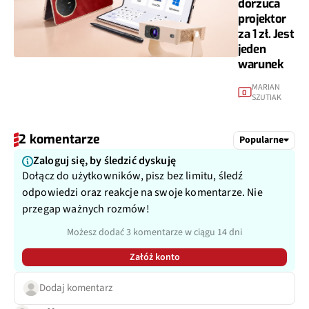
dorzuca
projektor
za 1 zł. Jest
jeden
warunek
MARIAN
0
SZUTIAK
2 komentarze
Popularne
Zaloguj się, by śledzić dyskuję
Dołącz do użytkowników, pisz bez limitu, śledź
odpowiedzi oraz reakcje na swoje komentarze. Nie
przegap ważnych rozmów!
Możesz dodać 3 komentarze w ciągu 14 dni
Załóż konto
Dodaj komentarz