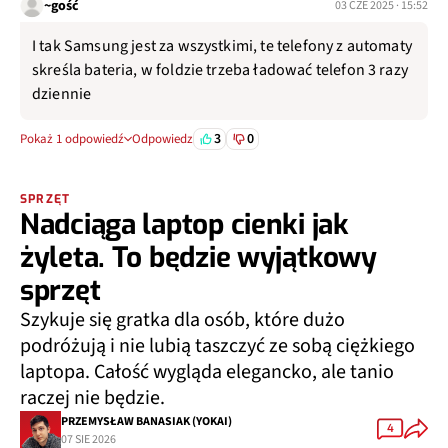
~gość
03 CZE 2025 · 15:52
I tak Samsung jest za wszystkimi, te telefony z automaty
skreśla bateria, w foldzie trzeba ładować telefon 3 razy
dziennie
3
0
Pokaż 1 odpowiedź
Odpowiedz
SPRZĘT
Nadciąga laptop cienki jak
żyleta. To będzie wyjątkowy
sprzęt
Szykuje się gratka dla osób, które dużo
podróżują i nie lubią taszczyć ze sobą ciężkiego
laptopa. Całość wygląda elegancko, ale tanio
raczej nie będzie.
PRZEMYSŁAW BANASIAK (YOKAI)
4
07 SIE 2026