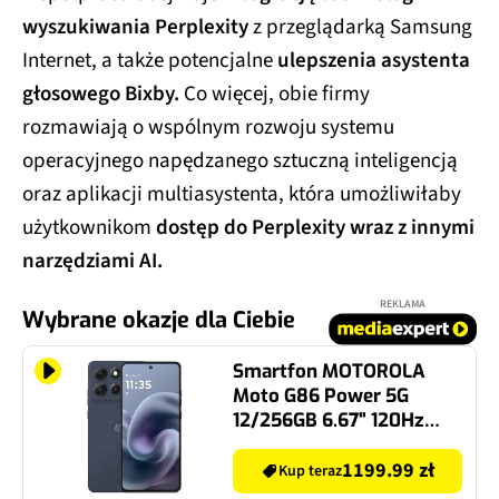
wyszukiwania Perplexity
z przeglądarką Samsung
Internet, a także potencjalne
ulepszenia asystenta
głosowego Bixby.
Co więcej, obie firmy
rozmawiają o wspólnym rozwoju systemu
operacyjnego napędzanego sztuczną inteligencją
oraz aplikacji multiasystenta, która umożliwiłaby
użytkownikom
dostęp do Perplexity wraz z innymi
narzędziami AI.
REKLAMA
Wybrane okazje dla Ciebie
Smartfon MOTOROLA
Moto G86 Power 5G
12/256GB 6.67" 120Hz
Granatowy
1199.99 zł
Kup teraz