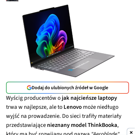
Dodaj do ulubionych źródeł w Google
Wyścig producentów o
jak najcieńsze laptopy
trwa w najlepsze, ale to
Lenovo
może niedługo
wyjść na prowadzenie. Do sieci trafiły materiały
przedstawiające
nieznany model ThinkBooka
,
który ma być rozwijany pod nazwą
"Aeroblade"
.