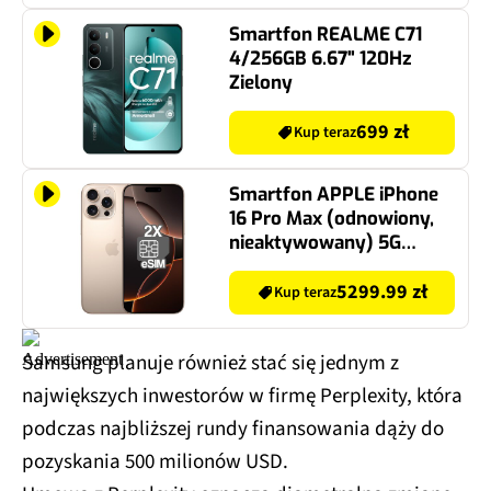
Smartfon REALME C71
4/256GB 6.67" 120Hz
Zielony
699 zł
Kup teraz
Smartfon APPLE iPhone
16 Pro Max (odnowiony,
nieaktywowany) 5G
256GB 6.9" 120Hz Tytan
pustynny (CPO) 2x eSIM
5299.99 zł
Kup teraz
Samsung planuje również stać się jednym z
największych inwestorów w firmę Perplexity, która
podczas najbliższej rundy finansowania dąży do
pozyskania 500 milionów USD.
Umowa z Perplexity oznacza diametralną zmianę