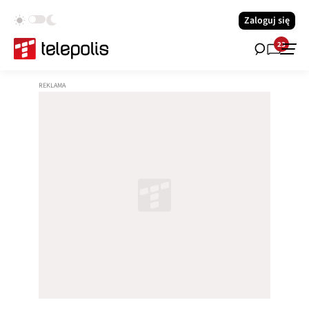
Zaloguj się
23