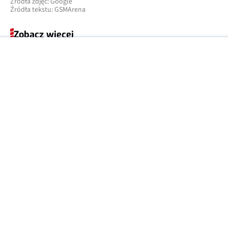
Źródła zdjęć: Google
Źródła tekstu: GSMArena
Zobacz więcej
SPRZĘT
08:53
Wyrzucili
ponad 100
komputerów.
Każdy z 48
GB pamięci
RAM
DAMIAN
1
JAROSZEWSKI
SPRZĘT
07:19
Apple
szykuje aż
trzy
sprzęty z