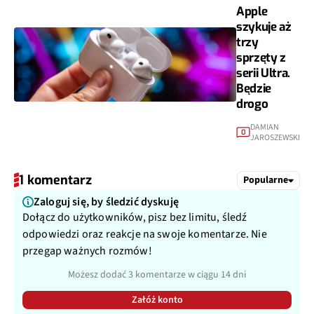
Apple
szykuje aż
trzy
sprzęty z
serii Ultra.
Będzie
drogo
DAMIAN
0
JAROSZEWSKI
1 komentarz
Popularne
Zaloguj się, by śledzić dyskuję
Dołącz do użytkowników, pisz bez limitu, śledź
odpowiedzi oraz reakcje na swoje komentarze. Nie
przegap ważnych rozmów!
Możesz dodać 3 komentarze w ciągu 14 dni
Załóż konto