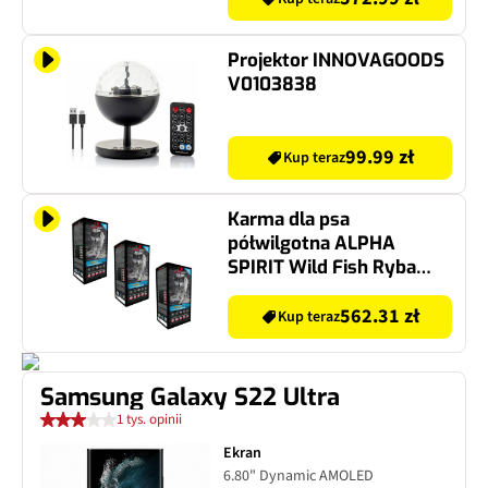
Projektor INNOVAGOODS
V0103838
99.99 zł
Kup teraz
Karma dla psa
półwilgotna ALPHA
SPIRIT Wild Fish Ryba
(135 x 200 g)
562.31 zł
Kup teraz
Samsung Galaxy S22 Ultra
1 tys. opinii
Ekran
6.80" Dynamic AMOLED