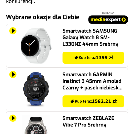
konkurencji.
REKLAMA
Wybrane okazje dla Ciebie
Smartwatch SAMSUNG
Galaxy Watch 8 SM-
L330NZ 44mm Srebrny
1399 zł
Kup teraz
Smartwatch GARMIN
Instinct 3 45mm Amoled
Czarny + pasek niebiesko-
czarny
1582.21 zł
Kup teraz
Smartwatch ZEBLAZE
Vibe 7 Pro Srebrny