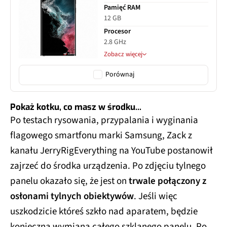
Pamięć RAM
12 GB
Procesor
2.8 GHz
Zobacz więcej
Porównaj
Pokaż kotku, co masz w środku...
Po testach rysowania, przypalania i wyginania
flagowego smartfonu marki Samsung, Zack z
kanału JerryRigEverything na YouTube postanowił
zajrzeć do środka urządzenia. Po zdjęciu tylnego
panelu okazało się, że jest on
trwale połączony z
osłonami tylnych obiektywów
. Jeśli więc
uszkodzicie któreś szkło nad aparatem, będzie
konieczna wymiana całego szklanego panelu. Po