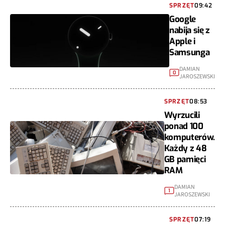
SPRZĘT
09:42
Google
nabija się z
Apple i
Samsunga
DAMIAN
0
JAROSZEWSKI
SPRZĘT
08:53
Wyrzucili
ponad 100
komputerów.
Każdy z 48
GB pamięci
RAM
DAMIAN
1
JAROSZEWSKI
SPRZĘT
07:19