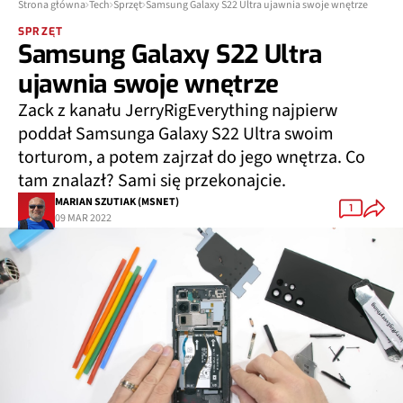
Strona główna
Tech
Sprzęt
Samsung Galaxy S22 Ultra ujawnia swoje wnętrze
SPRZĘT
Samsung Galaxy S22 Ultra
ujawnia swoje wnętrze
Zack z kanału JerryRigEverything najpierw
poddał Samsunga Galaxy S22 Ultra swoim
torturom, a potem zajrzał do jego wnętrza. Co
tam znalazł? Sami się przekonajcie.
MARIAN SZUTIAK (MSNET)
1
09 MAR 2022