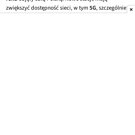
zwiększyć dostępność sieci, w tym
5G
, szczególnie
w mniejszych miejscowościach
i na obszarach
poza największymi miastami.