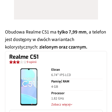
Obudowa Realme C51 ma
tylko 7,99 mm
, a telefon
jest dostępny w dwóch wariantach
kolorystycznych:
zielonym oraz czarnym.
Realme C51
9 opinii
Ekran
6.74" IPS LCD
Pamięć RAM
4 GB
Procesor
1.82 GHz
Zobacz więcej