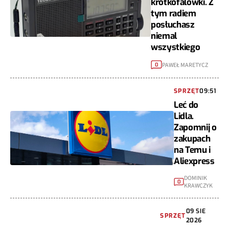
krótkofalówki. Z
tym radiem
posłuchasz
niemal
wszystkiego
PAWEŁ MARETYCZ
0
SPRZĘT
09:51
Leć do
Lidla.
Zapomnij o
zakupach
na Temu i
Aliexpress
DOMINIK
0
KRAWCZYK
09 SIE
SPRZĘT
2026