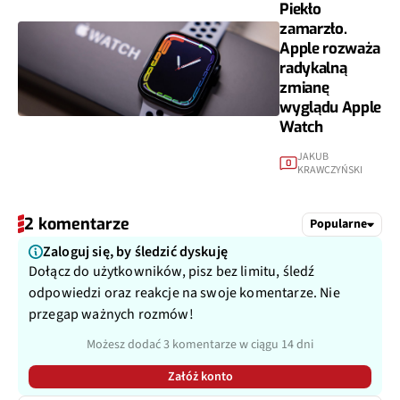
Piekło
zamarzło.
Apple rozważa
radykalną
zmianę
wyglądu Apple
Watch
JAKUB
0
KRAWCZYŃSKI
2 komentarze
Popularne
Zaloguj się, by śledzić dyskuję
Dołącz do użytkowników, pisz bez limitu, śledź
odpowiedzi oraz reakcje na swoje komentarze. Nie
przegap ważnych rozmów!
Możesz dodać 3 komentarze w ciągu 14 dni
Załóż konto