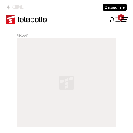
Zaloguj się
17