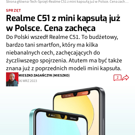
Strona główna
Tech
Sprzęt
Realme C51 z mini kapsułą już w Polsce. Cena zachęca
SPRZĘT
Realme C51 z mini kapsułą już
w Polsce. Cena zachęca
Do Polski wszedł Realme C51. To budżetowy,
bardzo tani smartfon, który ma kilka
niebanalnych cech, zachęcających do
życzliwszego spojrzenia. Atutem ma być także
znana już z poprzednich modeli mini kapsuła.
MIESZKO ZAGAŃCZYK (MIESZKO)
2
06 WRZ 2023