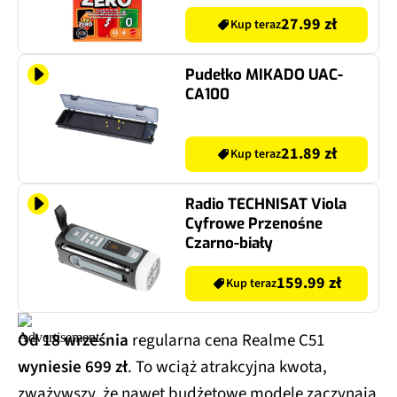
27.99 zł
Kup teraz
Pudełko MIKADO UAC-
CA100
21.89 zł
Kup teraz
Radio TECHNISAT Viola
Cyfrowe Przenośne
Czarno-biały
159.99 zł
Kup teraz
Od 18 września
regularna cena Realme C51
wyniesie 699 zł
. To wciąż atrakcyjna kwota,
zważywszy, że nawet budżetowe modele zaczynają