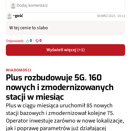
Dodaj komentarz
~gość
08 WRZ 2023 · 10:11
W tej cenie to slabo
0
0
Odpowiedz
Wyświetl więcej (+1)
WIADOMOŚCI
Plus rozbudowuje 5G. 160
nowych i zmodernizowanych
stacji w miesiąc
Plus w ciągu miesiąca uruchomił 85 nowych
stacji bazowych i zmodernizował kolejne 75.
Operator inwestuje zarówno w nowe lokalizacje,
jak i poprawę parametrów już działającej