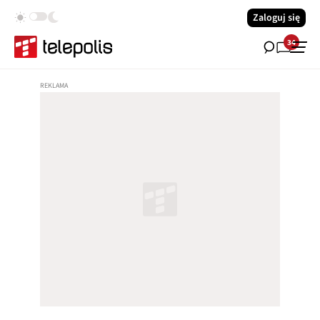
Zaloguj się
34