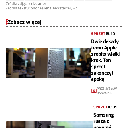
Źródła zdjęć: kickstarter
Źródła tekstu: phonearena, kickstarter, wł
Zobacz więcej
SPRZĘT
18:40
Dwie dekady
temu Apple
zrobiło wielki
krok. Ten
sprzęt
zakończył
epokę
PRZEMYSŁAW
0
BANASIAK
SPRZĘT
18:09
Samsung
rusza z
nowymi