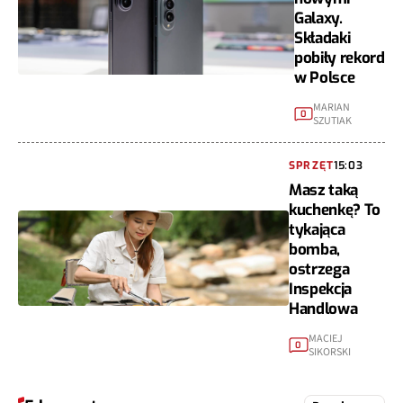
Galaxy.
Składaki
pobiły rekord
w Polsce
MARIAN
0
SZUTIAK
SPRZĘT
15:03
Masz taką
kuchenkę? To
tykająca
bomba,
ostrzega
Inspekcja
Handlowa
MACIEJ
0
SIKORSKI