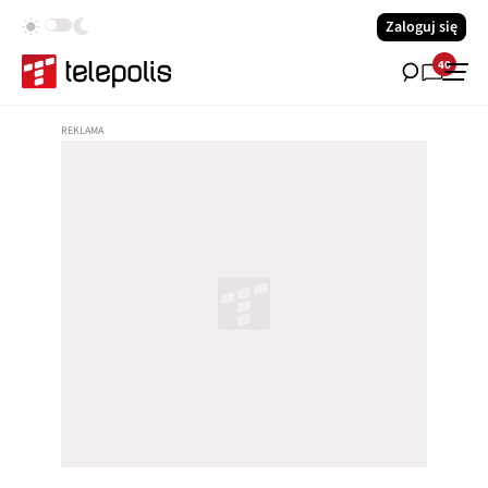
Zaloguj się
40