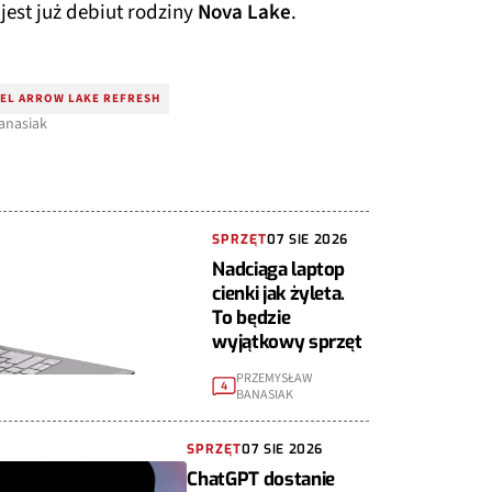
jest już debiut rodziny
Nova Lake
.
TEL ARROW LAKE REFRESH
Banasiak
SPRZĘT
07 SIE 2026
Nadciąga laptop
cienki jak żyleta.
To będzie
wyjątkowy sprzęt
PRZEMYSŁAW
4
BANASIAK
SPRZĘT
07 SIE 2026
ChatGPT dostanie