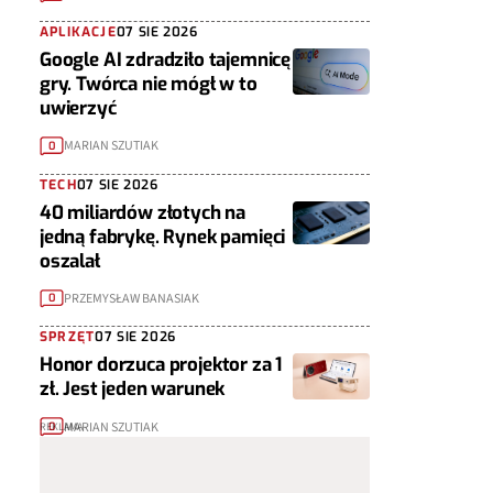
APLIKACJE
07 SIE 2026
Google AI zdradziło tajemnicę
gry. Twórca nie mógł w to
uwierzyć
MARIAN SZUTIAK
0
TECH
07 SIE 2026
40 miliardów złotych na
jedną fabrykę. Rynek pamięci
oszalał
PRZEMYSŁAW BANASIAK
0
SPRZĘT
07 SIE 2026
Honor dorzuca projektor za 1
zł. Jest jeden warunek
MARIAN SZUTIAK
0