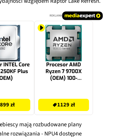
ydajności względem Raptor Lake Refresh.
REKLAMA
r INTEL Core
Procesor AMD
-250KF Plus
Ryzen 7 9700X
(OEM)
(OEM) 100-
000001404
1129 zł
899 zł
1129 zł
iebiescy mają rozbudowane plany
alne rozwiązania - NPU4 dostępne