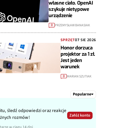
własne ciało. OpenAI
szykuje nietypowe
urządzenie
PRZEMYSŁAW BANASIAK
0
SPRZĘT
07 SIE 2026
Honor dorzuca
projektor za 1 zł.
Jest jeden
warunek
MARIAN SZUTIAK
0
Popularne
itu, śledź odpowiedzi oraz reakcje
Załóż konto
ażnych rozmów!
arze w ciągu 14 dni