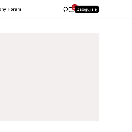
10
ony
Forum
Zaloguj się