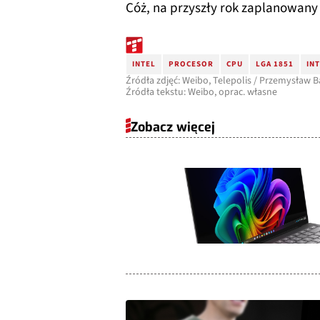
Cóż, na przyszły rok zaplanowany 
INTEL
PROCESOR
CPU
LGA 1851
IN
Źródła zdjęć: Weibo, Telepolis / Przemysław 
Źródła tekstu: Weibo, oprac. własne
Zobacz więcej