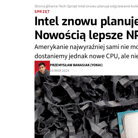
Strona główna
Tech
Sprzęt
Intel znowu planuje odgrzewanie kotl
SPRZĘT
Intel znowu planuj
Nowością lepsze N
Amerykanie najwyraźniej sami nie mo
dostaniemy jednak nowe CPU, ale nie 
PRZEMYSŁAW BANASIAK (YOKAI)
14 MAR 2025