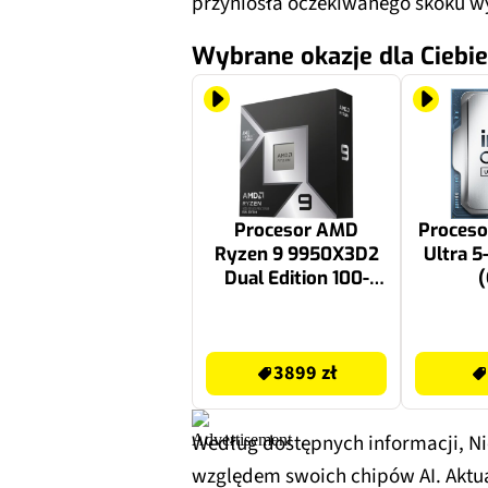
przyniosła oczekiwanego skoku w
Wybrane okazje dla Ciebie
Procesor AMD
Proceso
Ryzen 9 9950X3D2
Ultra 5
Dual Edition 100-
100001978WOF
3899 zł
899 zł
3899 zł
Według dostępnych informacji, N
względem swoich chipów AI. Aktu