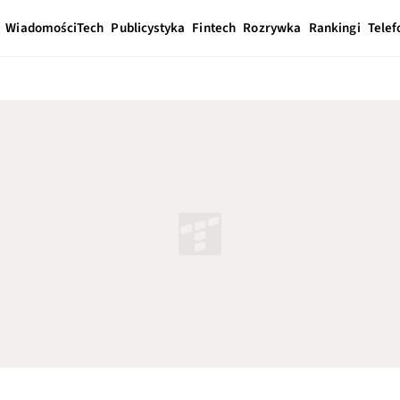
Wiadomości
Tech
Publicystyka
Fintech
Rozrywka
Rankingi
Telef