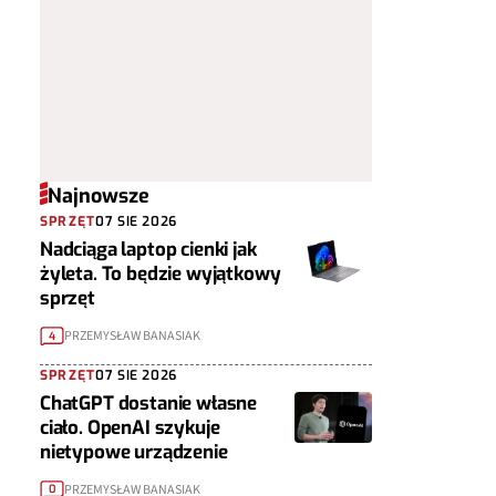
Najnowsze
SPRZĘT
07 SIE 2026
Nadciąga laptop cienki jak
żyleta. To będzie wyjątkowy
sprzęt
PRZEMYSŁAW BANASIAK
4
SPRZĘT
07 SIE 2026
ChatGPT dostanie własne
ciało. OpenAI szykuje
nietypowe urządzenie
PRZEMYSŁAW BANASIAK
0