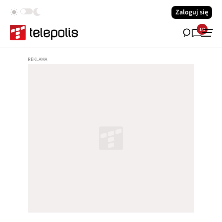
Zaloguj się
19