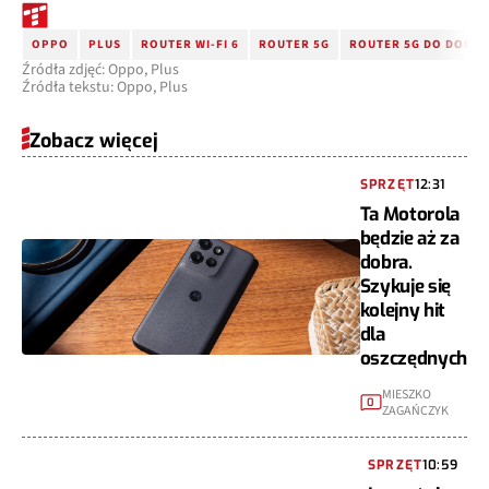
OPPO
PLUS
ROUTER WI-FI 6
ROUTER 5G
ROUTER 5G DO DOMU
Źródła zdjęć: Oppo, Plus
Źródła tekstu: Oppo, Plus
Zobacz więcej
SPRZĘT
12:31
Ta Motorola
będzie aż za
dobra.
Szykuje się
kolejny hit
dla
oszczędnych
MIESZKO
0
ZAGAŃCZYK
SPRZĘT
10:59