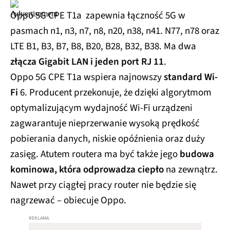
Oppo 5G CPE T1a zapewnia łączność 5G w
pasmach n1, n3, n7, n8, n20, n38, n41. N77, n78 oraz
LTE B1, B3, B7, B8, B20, B28, B32, B38. Ma dwa
złącza Gigabit LAN i jeden port RJ 11
.
Oppo 5G CPE T1a wspiera najnowszy
standard Wi-
Fi
6. Producent przekonuje, że dzięki algorytmom
optymalizującym wydajność Wi-Fi urządzeni
zagwarantuje nieprzerwanie wysoką prędkość
pobierania danych, niskie opóźnienia oraz duży
zasięg. Atutem routera ma być także jego
budowa
kominowa, która odprowadza ciepło
na zewnątrz.
Nawet przy ciągłej pracy router nie będzie się
nagrzewać – obiecuje Oppo.