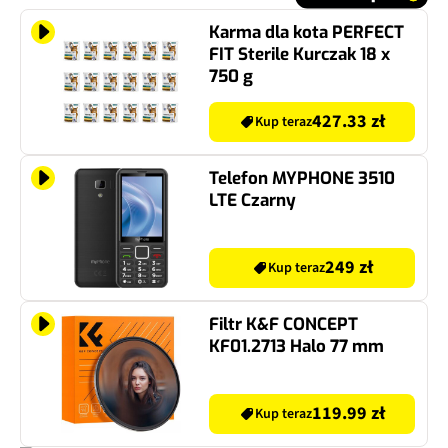
Karma dla kota PERFECT
FIT Sterile Kurczak 18 x
750 g
427.33 zł
Kup teraz
Telefon MYPHONE 3510
LTE Czarny
249 zł
Kup teraz
Filtr K&F CONCEPT
KF01.2713 Halo 77 mm
119.99 zł
Kup teraz