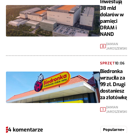
Inwestują
38 mld
dolarów w
pamięci
DRAM i
NAND
DAMIAN
0
JAROSZEWSKI
SPRZĘT
10:06
Biedronka
wrzuciła za
99 zł. Drugi
dostaniesz
za złotówkę
DAMIAN
1
JAROSZEWSKI
4 komentarze
Popularne