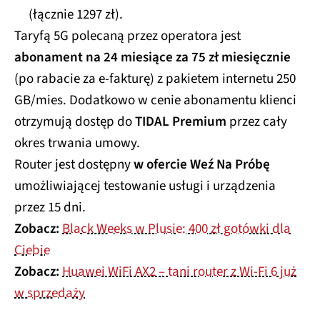
(łącznie 1297 zł).
Taryfą 5G polecaną przez operatora jest
abonament na 24 miesiące za 75 zł miesięcznie
(po rabacie za e-fakturę) z pakietem internetu 250
GB/mies. Dodatkowo w cenie abonamentu klienci
otrzymują dostęp do
TIDAL Premium
przez cały
okres trwania umowy.
Router jest dostępny
w ofercie Weź Na Próbę
umożliwiającej testowanie usługi i urządzenia
przez 15 dni.
Zobacz:
Black Weeks w Plusie: 400 zł gotówki dla
Ciebie
Zobacz:
Huawei WiFi AX2 – tani router z Wi-Fi 6 już
w sprzedaży