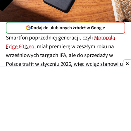
Dodaj do ulubionych źródeł w Google
Smartfon poprzedniej generacji, czyli
Motorola
Edge 60 Neo
, miał premierę w zeszłym roku na
wrześniowych targach IFA, ale do sprzedaży w
Polsce trafił w styczniu 2026, więc wciąż stanowi u
nas względną nowość. Tymczasem producent
szykuje się już do premiery kolejnej generacji, Edge
70 Neo. Można przypuszczać, że również odbędzie
się to
podczas targów IFA.