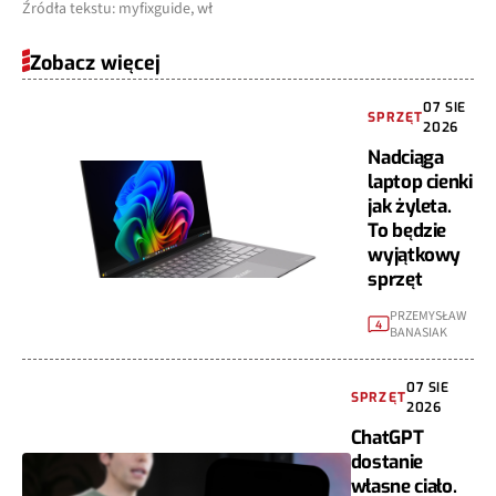
Źródła tekstu: myfixguide, wł
Zobacz więcej
07 SIE
SPRZĘT
2026
Nadciąga
laptop cienki
jak żyleta.
To będzie
wyjątkowy
sprzęt
PRZEMYSŁAW
4
BANASIAK
07 SIE
SPRZĘT
2026
ChatGPT
dostanie
własne ciało.