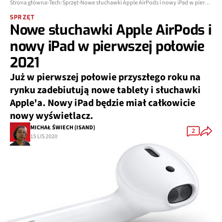
Strona główna
Tech
Sprzęt
Nowe słuchawki Apple AirPods i nowy iPad w pierwszej połowie 2021
SPRZĘT
Nowe słuchawki Apple AirPods i
nowy iPad w pierwszej połowie
2021
Już w pierwszej połowie przyszłego roku na
rynku zadebiutują nowe tablety i słuchawki
Apple'a. Nowy iPad będzie miał całkowicie
nowy wyświetlacz.
MICHAŁ ŚWIECH (ISAND)
2
15 LIS 2020