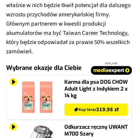
właśnie w nich będzie tkwił potencjał dla dalszego
wzrostu przychodów amerykańskiej firmy.
Głównym partnerem w kwestii produkcji
akumulatorów ma być Taiwan Career Technology,
który będzie odpowiadał za prawie 50% wszelkich
zamówień.
REKLAMA
Wybrane okazje dla Ciebie
Karma dla psa DOG CHOW
Adult Light z Indykiem 2 x
14 kg
319.98 zł
Kup teraz
Odkurzacz ręczny UWANT
M700 Szary