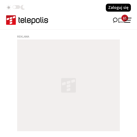
Zaloguj się
15