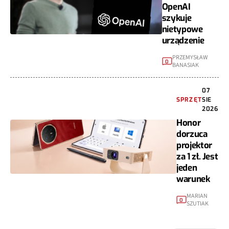
OpenAI
szykuje
nietypowe
urządzenie
PRZEMYSŁAW
0
BANASIAK
07
SPRZĘT
SIE
2026
Honor
dorzuca
projektor
za 1 zł. Jest
jeden
warunek
MARIAN
0
SZUTIAK