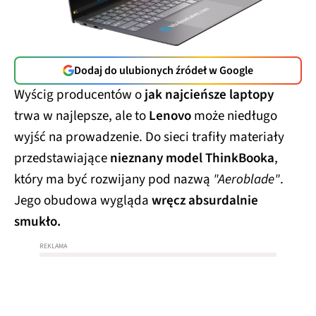
Dodaj do ulubionych źródeł w Google
Wyścig producentów o
jak najcieńsze laptopy
trwa w najlepsze, ale to
Lenovo
może niedługo
wyjść na prowadzenie. Do sieci trafiły materiały
przedstawiające
nieznany model ThinkBooka
,
który ma być rozwijany pod nazwą
"Aeroblade"
.
Jego obudowa wygląda
wręcz absurdalnie
smukło.