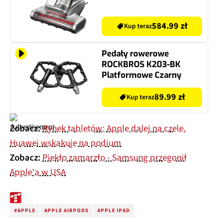
584.99 zł
Kup teraz
Pedały rowerowe
ROCKBROS K203-BK
Platformowe Czarny
89.99 zł
Kup teraz
Zobacz:
Rynek tabletów: Apple dalej na czele,
Huawei wskakuje na podium
Zobacz:
Piekło zamarzło - Samsung przegonił
Apple'a w USA
#APPLE
APPLE AIRPODS
APPLE IPAD