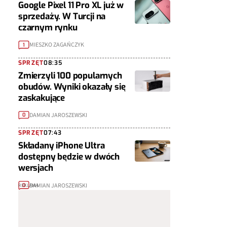
Google Pixel 11 Pro XL już w
sprzedaży. W Turcji na
czarnym rynku
MIESZKO ZAGAŃCZYK
1
SPRZĘT
08:35
Zmierzyli 100 popularnych
obudów. Wyniki okazały się
zaskakujące
DAMIAN JAROSZEWSKI
0
SPRZĘT
07:43
Składany iPhone Ultra
dostępny będzie w dwóch
wersjach
DAMIAN JAROSZEWSKI
0