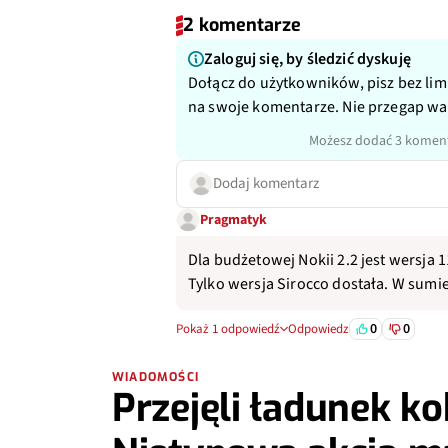
2 komentarze
Zaloguj się, by śledzić dyskuję
Dołącz do użytkowników, pisz bez lim
na swoje komentarze. Nie przegap w
Możesz dodać 3 koment
Dodaj komentarz
Pragmatyk
Dla budżetowej Nokii 2.2 jest wersja 11
Tylko wersja Sirocco dostała. W sumie 
0
0
Pokaż 1 odpowiedź
Odpowiedz
WIADOMOŚCI
Przejęli ładunek ko