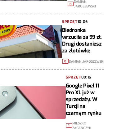
DAMIAN
0
JAROSZEWSKI
SPRZĘT
10:06
Biedronka
wrzuciła za 99 zł.
Drugi dostaniesz
za złotówkę
DAMIAN JAROSZEWSKI
0
SPRZĘT
09:16
Google Pixel 11
Pro XL już w
sprzedaży. W
Turcji na
czarnym rynku
MIESZKO
1
ZAGAŃCZYK