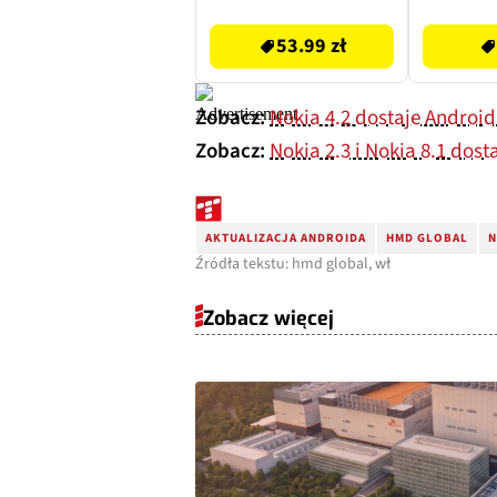
53.99 zł
Zobacz:
Nokia 4.2 dostaje Android
Zobacz:
Nokia 2.3 i Nokia 8.1 dost
AKTUALIZACJA ANDROIDA
HMD GLOBAL
N
Źródła tekstu: hmd global, wł
Zobacz więcej