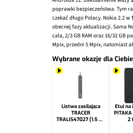
Androida 11. Uaktualnienie waży
poprawki bezpieczeństwa. Tym ra
czekać długo Polacy. Nokia 2.2 w
obecnej fazy aktualizacji. Sama N
cala, 2/3 GB RAM oraz 16/32 GB 
Mpix, przedni 5 Mpix, natomiast
Wybrane okazje dla Ciebie
Listwa zasilająca
Etui na
TRACER
PITAKA 
TRALIS47027 (1.5 m)
2 
Czarny
53.99 zł
239 zł