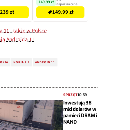
149.99 zł
najniższa cena
239 zł
149.99 zł
a 11 - także w Polsce
ają Androida 11
OKIA
NOKIA 2.2
ANDROID 11
SPRZĘT
10:59
Inwestują 38
mld dolarów w
pamięci DRAM i
NAND