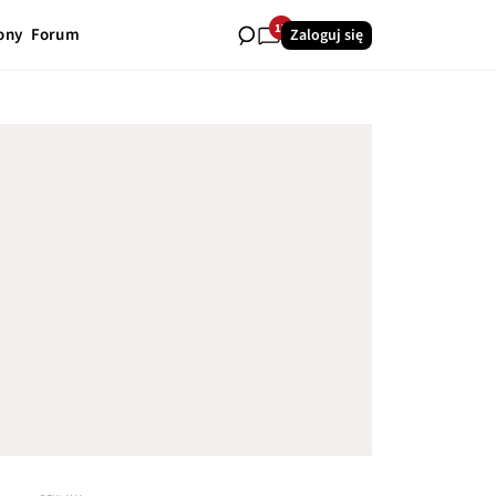
17
ony
Forum
Zaloguj się