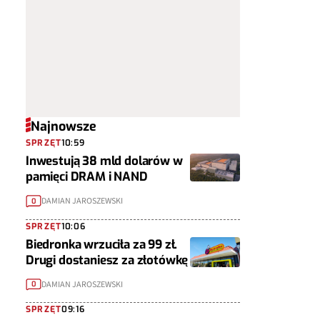
Najnowsze
SPRZĘT
10:59
Inwestują 38 mld dolarów w
pamięci DRAM i NAND
DAMIAN JAROSZEWSKI
0
SPRZĘT
10:06
Biedronka wrzuciła za 99 zł.
Drugi dostaniesz za złotówkę
DAMIAN JAROSZEWSKI
0
SPRZĘT
09:16