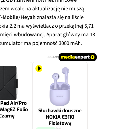
1,2 GB
i zawiera również marcowe
zem wcale na aktualizację nie muszą
T-Mobile
/
Heyah
znalazła się na liście
okia 2.2 ma wyświetlacz o przekątnej 5,71
pamięci wbudowanej. Aparat główny ma 13
 akumulator ma pojemność 3000 mAh.
REKLAMA
 iPad Air/Pro
MagEZ Folio
Słuchawki douszne
Czarny
NOKIA E3110
Fioletowy
0 zł
-