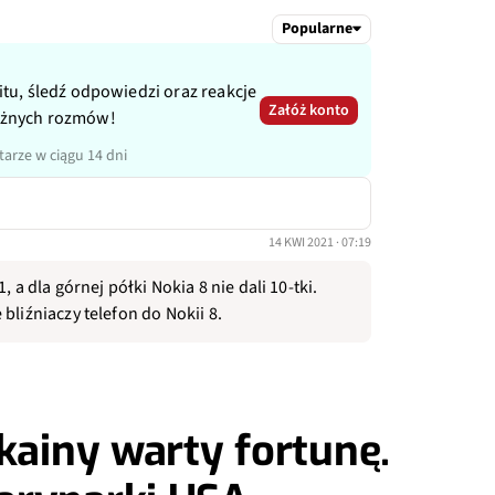
Popularne
itu, śledź odpowiedzi oraz reakcje
Załóż konto
ażnych rozmów!
arze w ciągu 14 dni
14 KWI 2021 · 07:19
, a dla górnej półki Nokia 8 nie dali 10-tki.
bliźniaczy telefon do Nokii 8.
kainy warty fortunę.