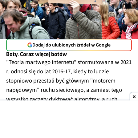
Dodaj do ulubionych źródeł w Google
Boty. Coraz więcej botów
"Teoria martwego internetu" sformułowana w 2021
r. odnosi się do lat 2016-17, kiedy to ludzie
stopniowo przestali być głównym "motorem
napędowym" ruchu sieciowego, a zamiast tego
wszystko zaczęły dyktować algorytmy, a ruch
sieciowy był stopniowo dominowany przez boty.