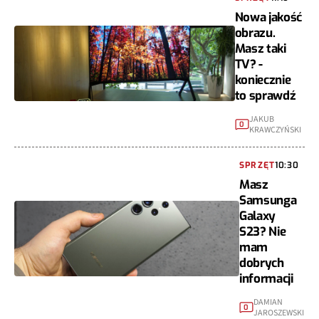
Nowa jakość
obrazu.
Masz taki
TV? -
koniecznie
to sprawdź
JAKUB
0
KRAWCZYŃSKI
SPRZĘT
10:30
Masz
Samsunga
Galaxy
S23? Nie
mam
dobrych
informacji
DAMIAN
0
JAROSZEWSKI