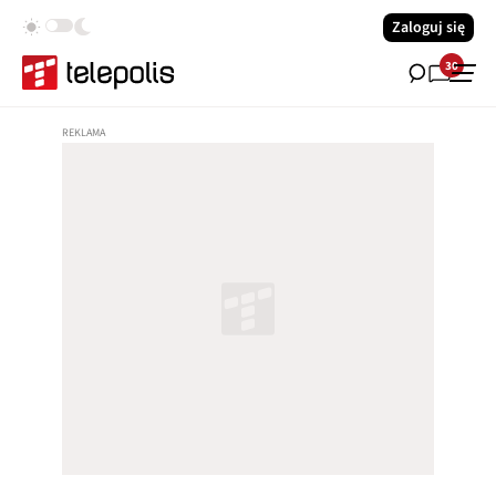
Zaloguj się
30