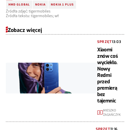
HMD GLOBAL
NOKIA
NOKIA 1 PLUS
Źródła zdjęć: tigermobiles
Źródła tekstu: tigermobiles; wł
Zobacz więcej
SPRZĘT
13:03
Xiaomi
znów coś
wyciekło.
Nowy
Redmi
przed
premierą
bez
tajemnic
MIESZKO
0
ZAGAŃCZYK
SPRZĘT
11:16