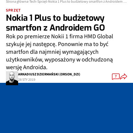
Strona główna
Tech
Sprzęt
Nokia 1 Plus to budżetowy smartfon z Androidem GO
SPRZĘT
Nokia 1 Plus to budżetowy
smartfon z Androidem GO
Rok po premierze Nokii 1 firma HMD Global
szykuje jej następcę. Ponownie ma to być
smartfon dla najmniej wymagających
użytkowników, wyposażony w odchudzoną
wersję Androida.
ARKADIUSZ DZIERMAŃSKI (ORSON_DZI)
7
28 STY 2019