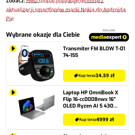
Zobacz:
HMD Global publikuje terminarz
aktualizacji smartfonów marki Nokia do Androida
Pie
REKLAMA
Wybrane okazje dla Ciebie
Transmiter FM BLOW T-01
74-155
34.59 zł
Kup teraz
Laptop HP OmniBook X
Flip 16-cc0008nwx 16"
OLED Ryzen AI 5 430
16GB RAM 512GB SSD
Windows 11 Home,
4999 zł
Kup teraz
Funkcje AI