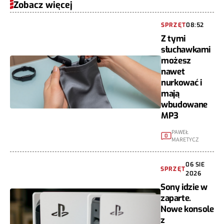
Zobacz więcej
SPRZĘT
08:52
Z tymi
słuchawkami
możesz
nawet
nurkować i
mają
wbudowane
MP3
PAWEŁ
0
MARETYCZ
06 SIE
SPRZĘT
2026
Sony idzie w
zaparte.
Nowe konsole
z