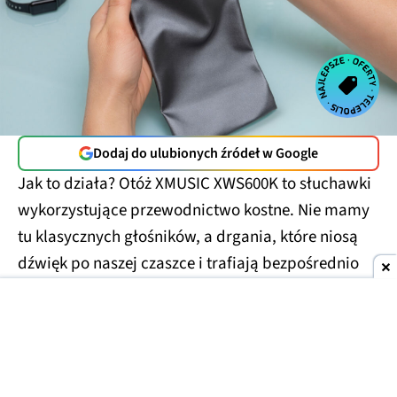
Dodaj do ulubionych źródeł w Google
Jak to działa? Otóż XMUSIC XWS600K to słuchawki
wykorzystujące przewodnictwo kostne. Nie mamy
tu klasycznych głośników, a drgania, które niosą
dźwięk po naszej czaszce i trafiają bezpośrednio
do ślimaka, omijając cały kanał słuchowy. Tym
samym mogą z nich korzystać osoby z
uszkodzonymi bębenkami.