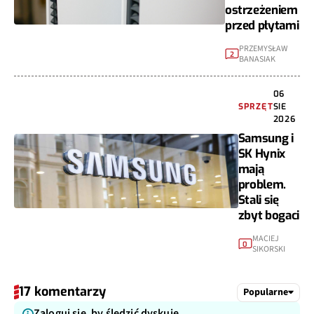
ostrzeżeniem
przed płytami
PRZEMYSŁAW
2
BANASIAK
06
SPRZĘT
SIE
2026
Samsung i
SK Hynix
mają
problem.
Stali się
zbyt bogaci
MACIEJ
0
SIKORSKI
17 komentarzy
Popularne
Zaloguj się, by śledzić dyskuję