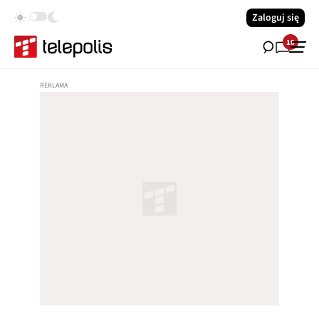
Zaloguj się
10