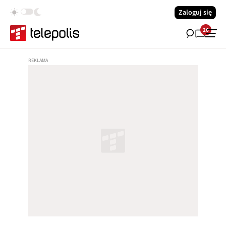
Zaloguj się
26