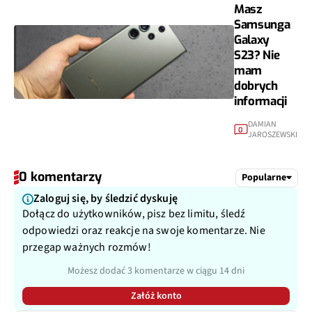
Masz
Samsunga
Galaxy
S23? Nie
mam
dobrych
informacji
DAMIAN
0
JAROSZEWSKI
0 komentarzy
Popularne
Zaloguj się, by śledzić dyskuję
Dołącz do użytkowników, pisz bez limitu, śledź
odpowiedzi oraz reakcje na swoje komentarze. Nie
przegap ważnych rozmów!
Możesz dodać 3 komentarze w ciągu 14 dni
Załóż konto