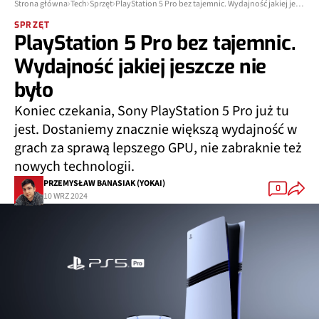
Strona główna
Tech
Sprzęt
PlayStation 5 Pro bez tajemnic. Wydajność jakiej jeszcze nie było
SPRZĘT
PlayStation 5 Pro bez tajemnic.
Wydajność jakiej jeszcze nie
było
Koniec czekania, Sony PlayStation 5 Pro już tu
jest. Dostaniemy znacznie większą wydajność w
grach za sprawą lepszego GPU, nie zabraknie też
nowych technologii.
PRZEMYSŁAW BANASIAK (YOKAI)
0
10 WRZ 2024