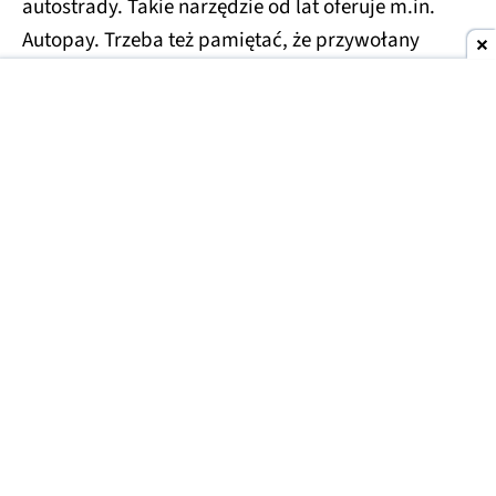
autostrady. Takie narzędzie od lat oferuje m.in.
Autopay. Trzeba też pamiętać, że przywołany
odcinek autostrady w przyszłym roku przejmie
GDDKiA. Z wygłaszanych już deklaracji można
wywnioskować, że
trasa stanie się bezpłatna
.