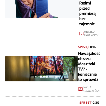
Redmi
przed
premierą
bez
tajemnic
MIESZKO
0
ZAGAŃCZYK
SPRZĘT
11:16
Nowa jakość
obrazu.
Masz taki
TV? -
koniecznie
to sprawdź
JAKUB
0
KRAWCZYŃSKI
SPRZĘT
10:30