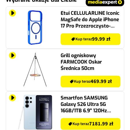
Etui CELLULARLINE Iconic
MagSafe do Apple iPhone
17 Pro Przezroczysto-
niebieski
99.99 zł
Kup teraz
Grill ogniskowy
FARMCOOK Oskar
Średnica 50cm
469.99 zł
Kup teraz
Smartfon SAMSUNG
Galaxy S26 Ultra 5G
16GB/1TB 6.9" 120Hz
Jasnoniebieski SM-S948
7181.99 zł
Kup teraz