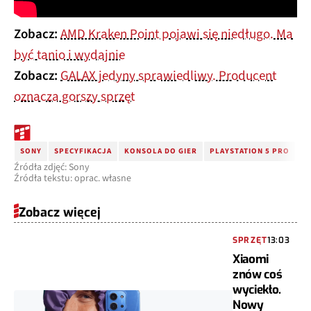
Zobacz:
AMD Kraken Point pojawi się niedługo. Ma
być tanio i wydajnie
Zobacz:
GALAX jedyny sprawiedliwy. Producent
oznacza gorszy sprzęt
SONY
SPECYFIKACJA
KONSOLA DO GIER
PLAYSTATION 5 PRO
P
Źródła zdjęć: Sony
Źródła tekstu: oprac. własne
Zobacz więcej
SPRZĘT
13:03
Xiaomi
znów coś
wyciekło.
Nowy