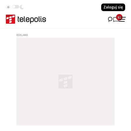
Zaloguj się
11