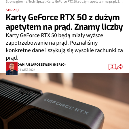
Strona główna
Tech
Sprzęt
Karty GeForce RTX 50 z dużym apetytem na prąd. Znamy liczby
SPRZĘT
Karty GeForce RTX 50 z dużym
apetytem na prąd. Znamy liczby
Karty GeForce RTX 50 będą miały wyższe
zapotrzebowanie na prąd. Poznaliśmy
konkretne dane i szykują się wysokie rachunki za
prąd.
DAMIAN JAROSZEWSKI (NER1O)
2
04 WRZ 2024