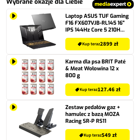
Wybrane okazje dla Ciebie
Laptop ASUS TUF Gaming
F16 FX607VJB-RL145 16"
IPS 144Hz Core 5 210H
16GB RAM 512GB SSD
GeForce RTX3050
2899 zł
Kup teraz
Karma dla psa BRIT Paté
& Meat Wołowina 12 x
800 g
127.46 zł
Kup teraz
Zestaw pedałów gaz +
hamulec z bazą MOZA
Racing SR-P RS11
549 zł
Kup teraz