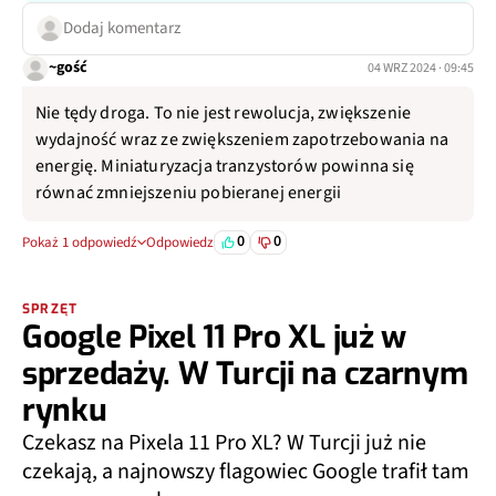
Dodaj komentarz
~gość
04 WRZ 2024 · 09:45
Nie tędy droga. To nie jest rewolucja, zwiększenie
wydajność wraz ze zwiększeniem zapotrzebowania na
energię. Miniaturyzacja tranzystorów powinna się
równać zmniejszeniu pobieranej energii
0
0
Pokaż 1 odpowiedź
Odpowiedz
SPRZĘT
Google Pixel 11 Pro XL już w
sprzedaży. W Turcji na czarnym
rynku
Czekasz na Pixela 11 Pro XL? W Turcji już nie
czekają, a najnowszy flagowiec Google trafił tam