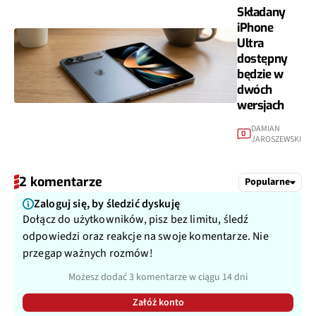
Składany
iPhone
Ultra
dostępny
będzie w
dwóch
wersjach
DAMIAN
0
JAROSZEWSKI
2 komentarze
Popularne
Zaloguj się, by śledzić dyskuję
Dołącz do użytkowników, pisz bez limitu, śledź
odpowiedzi oraz reakcje na swoje komentarze. Nie
przegap ważnych rozmów!
Możesz dodać 3 komentarze w ciągu 14 dni
Załóż konto