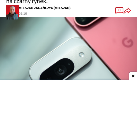
na czarny rynek.
MIESZKO ZAGAŃCZYK (MIESZKO)
0
09:16
Dodaj do ulubionych źródeł w Google
Do oficjalnej premiery najnowszego flagowca
Google pozostało jeszcze trochę czasu, jednak