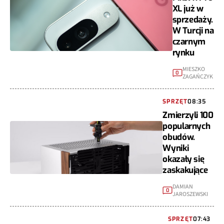
XL już w
sprzedaży.
W Turcji na
czarnym
rynku
MIESZKO
0
ZAGAŃCZYK
SPRZĘT
08:35
Zmierzyli 100
popularnych
obudów.
Wyniki
okazały się
zaskakujące
DAMIAN
0
JAROSZEWSKI
SPRZĘT
07:43