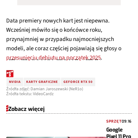
Data premiery nowych kart jest niepewna.
Wcześniej mówiło się o końcówce roku,
przynajmniej w przypadku najmocniejszych
modeli, ale coraz częściej pojawiają się głosy o
przesunięciu debiutu na początek 2025
.
NVIDIA
KARTY GRAFICZNE
GEFORCE RTX 50
Źródła zdjęć: Damian Jaroszewski (NeR1o)
Źródła tekstu: VideoCardz
Zobacz więcej
SPRZĘT
09:16
Google
Pixel 11 Pro