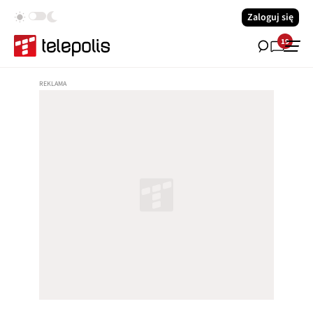
Zaloguj się
19