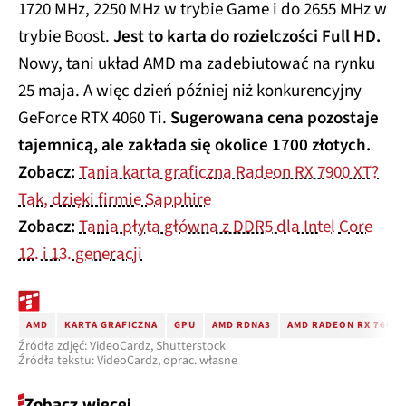
1720 MHz, 2250 MHz w trybie Game i do 2655 MHz w
trybie Boost.
Jest to karta do rozielczości Full HD.
Nowy, tani układ AMD ma zadebiutować na rynku
25 maja. A więc dzień później niż konkurencyjny
GeForce RTX 4060 Ti.
Sugerowana cena pozostaje
tajemnicą, ale zakłada się okolice 1700 złotych.
Zobacz:
Tania karta graficzna Radeon RX 7900 XT?
Tak, dzięki firmie Sapphire
Zobacz:
Tania płyta główna z DDR5 dla Intel Core
12. i 13. generacji
AMD
KARTA GRAFICZNA
GPU
AMD RDNA3
AMD RADEON RX 7600
Źródła zdjęć: VideoCardz, Shutterstock
Źródła tekstu: VideoCardz, oprac. własne
Zobacz więcej