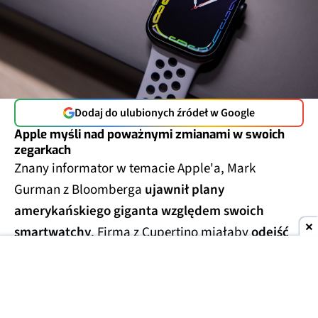
Dodaj do ulubionych źródeł w Google
Apple myśli nad poważnymi zmianami w swoich
zegarkach
Znany informator w temacie Apple'a, Mark
Gurman z Bloomberga
ujawnił plany
amerykańskiego giganta względem swoich
smartwatchy
. Firma z Cupertino miałaby
odejść
od prostokątnego ekranu z zaokrągleniami na
rzecz innego designu
- potencjalnie okrągłej
tarczy zegarka lub innego rozwiązania.