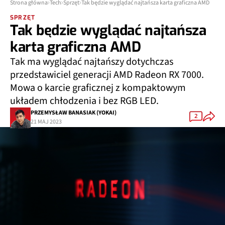
Strona główna
Tech
Sprzęt
Tak będzie wyglądać najtańsza karta graficzna AMD
SPRZĘT
Tak będzie wyglądać najtańsza
karta graficzna AMD
Tak ma wyglądać najtańszy dotychczas
przedstawiciel generacji AMD Radeon RX 7000.
Mowa o karcie graficznej z kompaktowym
układem chłodzenia i bez RGB LED.
PRZEMYSŁAW BANASIAK (YOKAI)
2
21 MAJ 2023