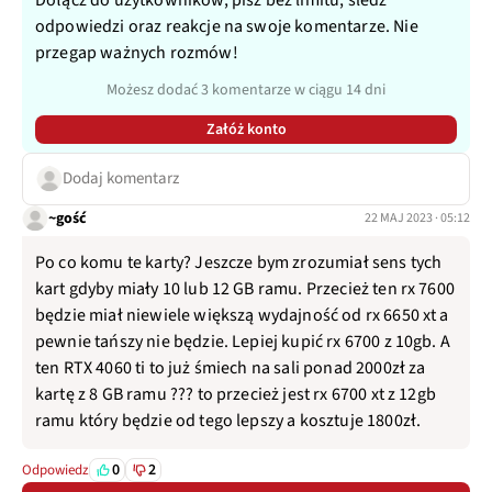
Dołącz do użytkowników, pisz bez limitu, śledź
odpowiedzi oraz reakcje na swoje komentarze. Nie
przegap ważnych rozmów!
Możesz dodać 3 komentarze w ciągu 14 dni
Załóż konto
Dodaj komentarz
~gość
22 MAJ 2023 · 05:12
Po co komu te karty? Jeszcze bym zrozumiał sens tych
kart gdyby miały 10 lub 12 GB ramu. Przecież ten rx 7600
będzie miał niewiele większą wydajność od rx 6650 xt a
pewnie tańszy nie będzie. Lepiej kupić rx 6700 z 10gb. A
ten RTX 4060 ti to już śmiech na sali ponad 2000zł za
kartę z 8 GB ramu ??? to przecież jest rx 6700 xt z 12gb
ramu który będzie od tego lepszy a kosztuje 1800zł.
0
2
Odpowiedz