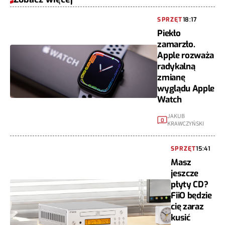
SPRZĘT
18:17
Piekło
zamarzło.
Apple rozważa
radykalną
zmianę
wyglądu Apple
Watch
JAKUB
0
KRAWCZYŃSKI
SPRZĘT
15:41
Masz
jeszcze
płyty CD?
FiiO będzie
cię zaraz
kusić