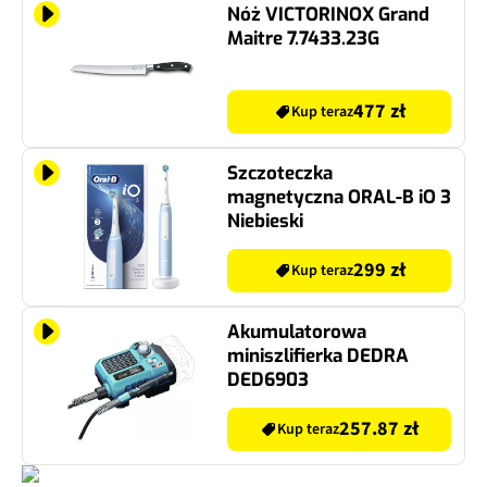
Nóż VICTORINOX Grand
Maitre 7.7433.23G
477 zł
Kup teraz
Szczoteczka
magnetyczna ORAL-B iO 3
Niebieski
299 zł
Kup teraz
Akumulatorowa
miniszlifierka DEDRA
DED6903
257.87 zł
Kup teraz