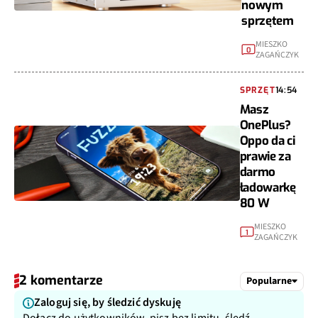
nowym
sprzętem
MIESZKO
0
ZAGAŃCZYK
SPRZĘT
14:54
Masz
OnePlus?
Oppo da ci
prawie za
darmo
ładowarkę
80 W
MIESZKO
1
ZAGAŃCZYK
2 komentarze
Popularne
Zaloguj się, by śledzić dyskuję