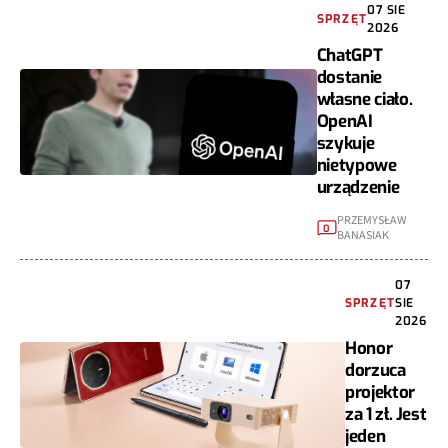
07 SIE
SPRZĘT
2026
ChatGPT
dostanie
własne ciało.
OpenAI
szykuje
nietypowe
urządzenie
PRZEMYSŁAW
0
BANASIAK
07
SPRZĘT
SIE
2026
Honor
dorzuca
projektor
za 1 zł. Jest
jeden