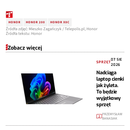
HONOR
HONOR 200
HONOR X8C
Źródła zdjęć: Mieszko Zagańczyk / Telepolis.pl, Honor
Źródła tekstu: Honor
Zobacz więcej
07 SIE
SPRZĘT
2026
Nadciąga
laptop cienki
jak żyleta.
To będzie
wyjątkowy
sprzęt
PRZEMYSŁAW
2
BANASIAK