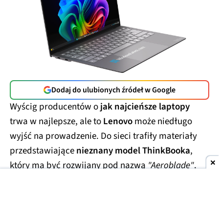
Dodaj do ulubionych źródeł w Google
Wyścig producentów o
jak najcieńsze laptopy
trwa w najlepsze, ale to
Lenovo
może niedługo
wyjść na prowadzenie. Do sieci trafiły materiały
przedstawiające
nieznany model ThinkBooka
,
który ma być rozwijany pod nazwą
"Aeroblade"
.
Jego obudowa wygląda
wręcz absurdalnie
smukło.