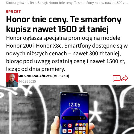
Strona główna
Tech
Sprzęt
Honor tnie ceny. Te smartfony kupisz nawet 1500 zł taniej
SPRZĘT
Honor tnie ceny. Te smartfony
kupisz nawet 1500 zł taniej
Honor ogłasza specjalną promocję na modele
Honor 200 i Honor X8c. Smartfony dostępne są w
nowych niższych cenach – nawet 300 zł taniej,
biorąc pod uwagę ostatnią cenę i nawet 1500 zł,
licząc od dnia premiery.
MIESZKO ZAGAŃCZYK (MIESZKO)
1
04 CZE 2025