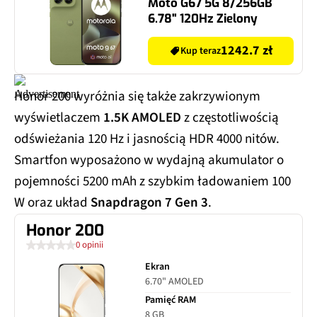
Moto G67 5G 8/256GB
6.78" 120Hz Zielony
1242.7 zł
Kup teraz
Honor 200 wyróżnia się także zakrzywionym
wyświetlaczem
1.5K AMOLED
z częstotliwością
odświeżania 120 Hz i jasnością HDR 4000 nitów.
Smartfon wyposażono w wydajną akumulator o
pojemności 5200 mAh z szybkim ładowaniem 100
W oraz układ
Snapdragon 7 Gen 3
.
Honor 200
0 opinii
Ekran
6.70" AMOLED
Pamięć RAM
8 GB