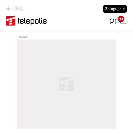
Zaloguj się
33