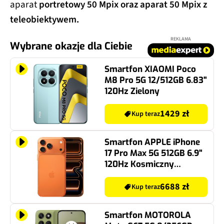
aparat
portretowy 50 Mpix oraz aparat 50 Mpix z
teleobiektywem.
REKLAMA
Wybrane okazje dla Ciebie
Smartfon XIAOMI Poco
M8 Pro 5G 12/512GB 6.83"
120Hz Zielony
1429 zł
Kup teraz
Smartfon APPLE iPhone
17 Pro Max 5G 512GB 6.9"
120Hz Kosmiczny
pomarańcz
6688 zł
Kup teraz
Smartfon MOTOROLA