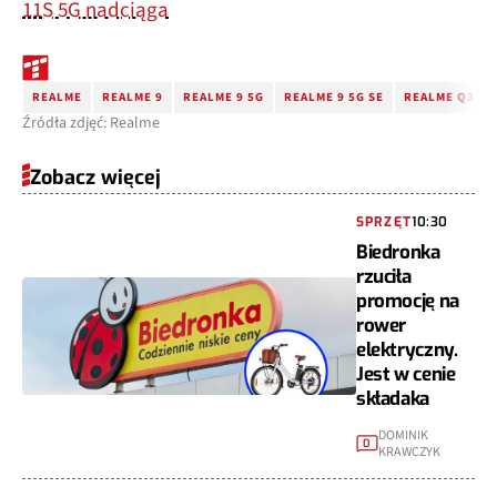
11S 5G nadciąga
REALME
REALME 9
REALME 9 5G
REALME 9 5G SE
REALME Q3T
Źródła zdjęć: Realme
Zobacz więcej
SPRZĘT
10:30
Biedronka
rzuciła
promocję na
rower
elektryczny.
Jest w cenie
składaka
DOMINIK
0
KRAWCZYK