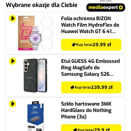
REKLAMA
Wybrane okazje dla Ciebie
Folia ochronna BIZON
Watch Film HydroFlex do
Huawei Watch GT 6 41
mm (3 szt.)
29.99 zł
Kup teraz
Etui GUESS 4G Embossed
Ring MagSafe do
Samsung Galaxy S26
Czarny
139.99 zł
Kup teraz
Szkło hartowane 3MK
HardGlass do Nothing
Phone (3a)
29.9 zł
Kup teraz