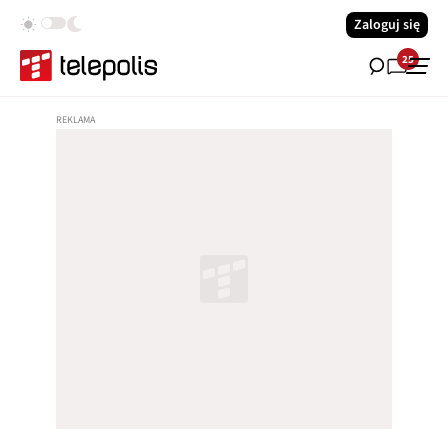
Zaloguj się
25