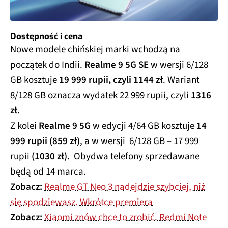
Dostępność i cena
Nowe modele chińskiej marki wchodzą na
początek do Indii.
Realme 9 5G SE
w wersji 6/128
GB kosztuje
19 999 rupii, czyli 1144 zł
. Wariant
8/128 GB oznacza wydatek 22 999 rupii, czyli
1316
zł
.
Z kolei
Realme 9 5G
w edycji 4/64 GB kosztuje
14
999 rupii (859 zł)
, a w wersji 6/128 GB – 17 999
rupii
(1030 zł)
. Obydwa telefony sprzedawane
będą od 14 marca.
Zobacz:
Realme GT Neo 3 nadejdzie szybciej, niż
się spodziewasz. Wkrótce premiera
Zobacz:
Xiaomi znów chce to zrobić. Redmi Note