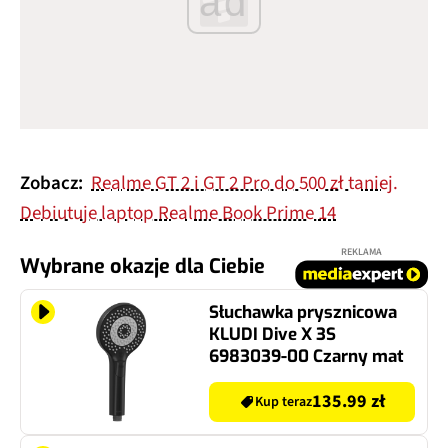
ad
Zobacz:
Realme GT 2 i GT 2 Pro do 500 zł taniej.
Debiutuje laptop Realme Book Prime 14
REKLAMA
Wybrane okazje dla Ciebie
Słuchawka prysznicowa
KLUDI Dive X 3S
6983039-00 Czarny mat
135.99 zł
Kup teraz