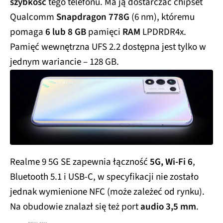
szybkość
tego telefonu. Ma ją dostarczać chipset
Qualcomm
Snapdragon 778G
(6 nm), któremu
pomaga
6 lub 8 GB
pamięci
RAM
LPDRDR4x.
Pamięć wewnętrzna UFS 2.2 dostępna jest tylko w
jednym wariancie – 128 GB.
Realme 9 5G SE zapewnia łączność
5G, Wi-Fi 6
,
Bluetooth 5.1 i USB-C, w specyfikacji nie zostało
jednak wymienione NFC (może zależeć od rynku).
Na obudowie znalazł się też port
audio 3,5 mm
.