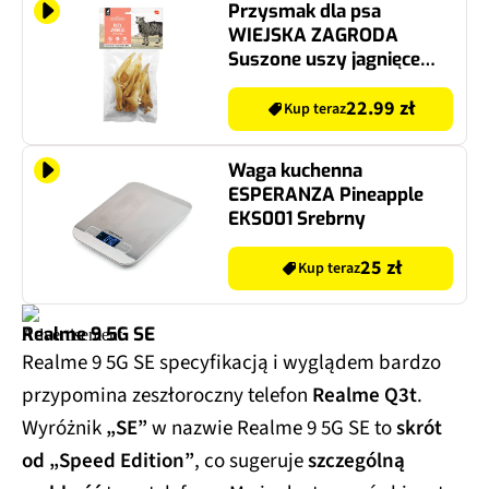
Przysmak dla psa
WIEJSKA ZAGRODA
Suszone uszy jagnięce
100 g
22.99 zł
Kup teraz
Waga kuchenna
ESPERANZA Pineapple
EKS001 Srebrny
25 zł
Kup teraz
Realme 9 5G SE
Realme 9 5G SE specyfikacją i wyglądem bardzo
przypomina zeszłoroczny telefon
Realme Q3t
.
Wyróżnik
„SE”
w nazwie Realme 9 5G SE to
skrót
od „Speed Edition”
, co sugeruje
szczególną