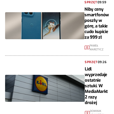
SPRZĘT
09:59
Niby ceny
smartfonów
poszły w
górę, a takie
cudo kupicie
za 999 zł
PAWEŁ
0
MARETYCZ
SPRZĘT
09:26
Lidl
wyprzedaje
ostatnie
sztuki. W
MediaMarkt
2 razy
drożej
DOMINIK
0