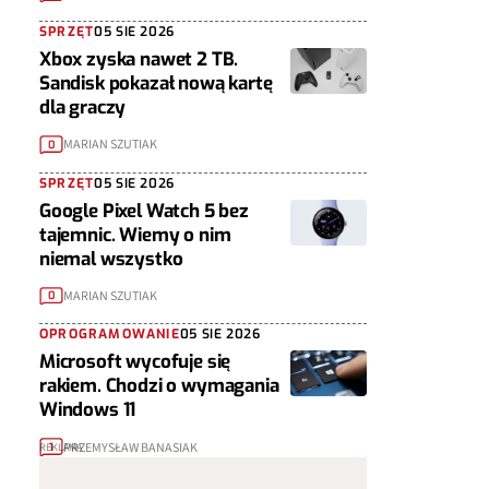
SPRZĘT
05 SIE 2026
Xbox zyska nawet 2 TB.
Sandisk pokazał nową kartę
dla graczy
MARIAN SZUTIAK
0
SPRZĘT
05 SIE 2026
Google Pixel Watch 5 bez
tajemnic. Wiemy o nim
niemal wszystko
MARIAN SZUTIAK
0
OPROGRAMOWANIE
05 SIE 2026
Microsoft wycofuje się
rakiem. Chodzi o wymagania
Windows 11
PRZEMYSŁAW BANASIAK
1