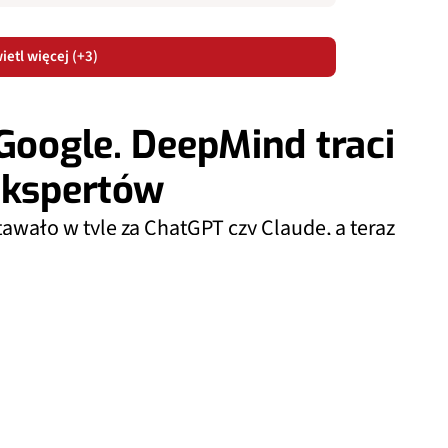
etl więcej (+3)
 Google. DeepMind traci
ekspertów
awało w tyle za ChatGPT czy Claude, a teraz
 nas duopol w świecie AI?
Dodaj do ulubionych źródeł w Google
0