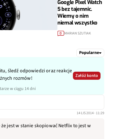
Google Pixel Watch
5 bez tajemnic.
Wiemy o nim
niemal wszystko
MARIAN SZUTIAK
0
Popularne
itu, śledź odpowiedzi oraz reakcje
Załóż konto
ażnych rozmów!
arze w ciągu 14 dni
14 LIS 2014 · 11:29
e jest w stanie skopiować Netflix to jest w