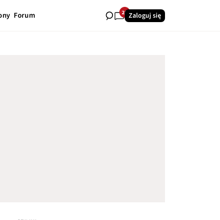
29
ony
Forum
Zaloguj się