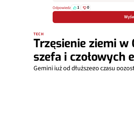
1
0
Odpowiedz
Wyświ
TECH
Trzęsienie ziemi w
szefa i czołowych 
Gemini już od dłuższego czasu pozost
może być tylko gorzej. Czyżby czekał
PRZEMYSŁAW BANASIAK (YOKAI)
05 SIE 2026