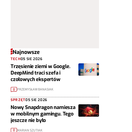
Najnowsze
TECH
05 SIE 2026
Trzęsienie ziemi w Google.
DeepMind traci szefa i
czołowych ekspertów
PRZEMYSŁAW BANASIAK
0
SPRZĘT
05 SIE 2026
Nowy Snapdragon namiesza
w mobilnym gamingu. Tego
jeszcze nie było
MARIAN SZUTIAK
0