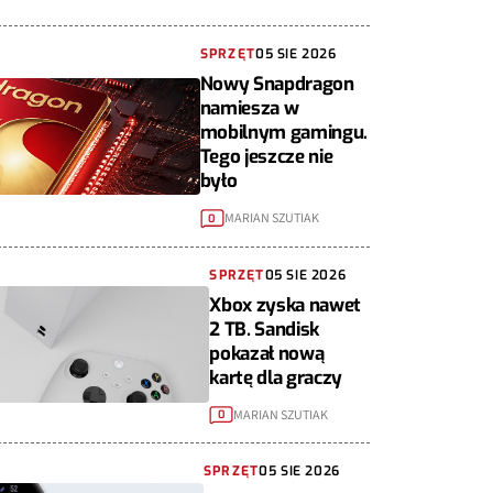
SPRZĘT
05 SIE 2026
Nowy Snapdragon
namiesza w
mobilnym gamingu.
Tego jeszcze nie
było
MARIAN SZUTIAK
0
SPRZĘT
05 SIE 2026
Xbox zyska nawet
2 TB. Sandisk
pokazał nową
kartę dla graczy
MARIAN SZUTIAK
0
SPRZĘT
05 SIE 2026