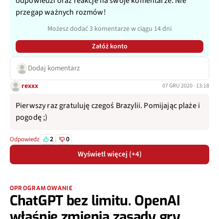
odpowiedzi oraz reakcje na swoje komentarze. Nie
przegap ważnych rozmów!
Możesz dodać 3 komentarze w ciągu 14 dni
Załóż konto
Dodaj komentarz
rexxx
07 GRU 2020 · 13:18
Pierwszy raz gratuluję czegoś Brazylii. Pomijając plaże i
pogodę ;)
2
0
Odpowiedz
Wyświetl więcej (+4)
OPROGRAMOWANIE
ChatGPT bez limitu. OpenAI
właśnie zmienia zasady gry