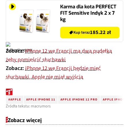
Karma dla kota PERFECT
FIT Sensitive Indyk 2 x 7
kg
185.22 zł
Kup teraz
Zobacz:
iPhone 12 we Francji ma dwa pudełka
żeby pomieścić słuchawki
Zobacz:
iPhone 12 we Francji będzie mieć
słuchawki, Apple nie miał wyjścia
#APPLE
APPLE IPHONE 11
APPLE IPHONE 12 PRO
APPLE IPHONE 
Źródła tekstu: macrumors
Zobacz więcej