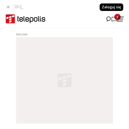
Zaloguj się
7