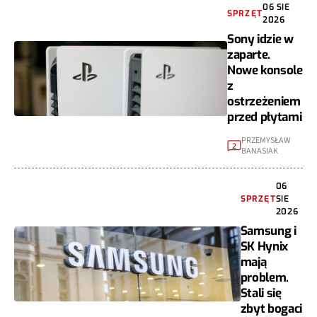
06 SIE
SPRZĘT
2026
Sony idzie w
zaparte.
Nowe konsole
z
ostrzeżeniem
przed płytami
PRZEMYSŁAW
2
BANASIAK
06
SPRZĘT
SIE
2026
Samsung i
SK Hynix
mają
problem.
Stali się
zbyt bogaci