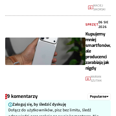
MACIEJ
0
SIKORSKI
06 SIE
SPRZĘT
2026
Kupujemy
mniej
smartfonów,
ale
producenci
zarabiają jak
nigdy
MARIAN
0
SZUTIAK
9 komentarzy
Popularne
Zaloguj się, by śledzić dyskuję
Dołącz do użytkowników, pisz bez limitu, śledź