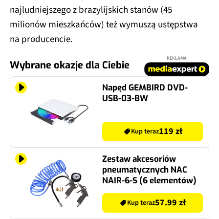
najludniejszego z brazylijskich stanów (45
milionów mieszkańców) też wymuszą ustępstwa
na producencie.
REKLAMA
Wybrane okazje dla Ciebie
Napęd GEMBIRD DVD-
USB-03-BW
119 zł
Kup teraz
Zestaw akcesoriów
pneumatycznych NAC
NAIR-6-S (6 elementów)
57.99 zł
Kup teraz