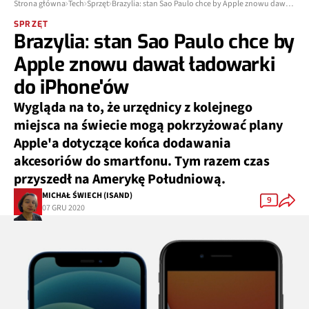
Strona główna
Tech
Sprzęt
Brazylia: stan Sao Paulo chce by Apple znowu dawał ładowarki do iPhone'ów
SPRZĘT
Brazylia: stan Sao Paulo chce by
Apple znowu dawał ładowarki
do iPhone'ów
Wygląda na to, że urzędnicy z kolejnego
miejsca na świecie mogą pokrzyżować plany
Apple'a dotyczące końca dodawania
akcesoriów do smartfonu. Tym razem czas
przyszedł na Amerykę Południową.
MICHAŁ ŚWIECH (ISAND)
9
07 GRU 2020