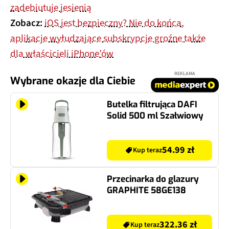
zadebiutuje jesienią
Zobacz:
iOS jest bezpieczny? Nie do końca,
aplikacje wyłudzające subskrypcje groźne także
dla właścicieli iPhone’ów
REKLAMA
Wybrane okazje dla Ciebie
Butelka filtrująca DAFI
Solid 500 ml Szałwiowy
54.99 zł
Kup teraz
Przecinarka do glazury
GRAPHITE 58GE138
322.36 zł
Kup teraz