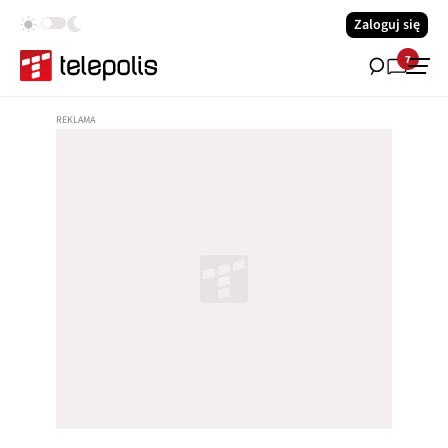
Zaloguj się
7