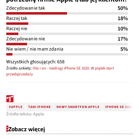
50%
Zdecydowanie tak
18%
Raczej tak
10%
Raczej nie
17%
Zdecydowanie nie
5%
Nie wiem / nie mam zdania
Wszystkich głosujących: 658
Źródło ankiety:
Oto i on - niedrogi iPhone SE 2020. W piątek start
przedsprzedaży
#APPLE
TANI IPHONE
NOWY SMARTFON APPLE
IPHONE SE 2020
Źródła tekstu: Apple
Zobacz więcej