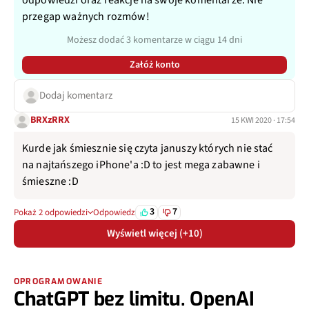
przegap ważnych rozmów!
Możesz dodać 3 komentarze w ciągu 14 dni
Załóż konto
Dodaj komentarz
BRXzRRX
15 KWI 2020 · 17:54
Kurde jak śmiesznie się czyta januszy których nie stać
na najtańszego iPhone'a :D to jest mega zabawne i
śmieszne :D
3
7
Pokaż 2 odpowiedzi
Odpowiedz
Wyświetl więcej (+10)
OPROGRAMOWANIE
ChatGPT bez limitu. OpenAI