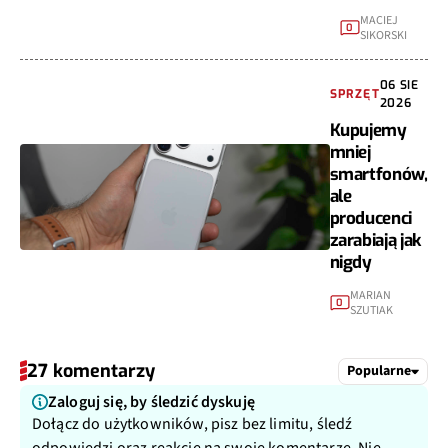
MACIEJ
0
SIKORSKI
06 SIE
SPRZĘT
2026
Kupujemy
mniej
smartfonów,
ale
producenci
zarabiają jak
nigdy
MARIAN
0
SZUTIAK
27 komentarzy
Popularne
Zaloguj się, by śledzić dyskuję
Dołącz do użytkowników, pisz bez limitu, śledź
odpowiedzi oraz reakcje na swoje komentarze. Nie