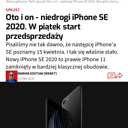
Strona główna
Tech
Sprzęt
Oto i on - niedrogi iPhone SE 2020. W piątek start przedsprzedaży
SPRZĘT
Oto i on - niedrogi iPhone SE
2020. W piątek start
przedsprzedaży
Pisaliśmy nie tak dawno, że następcę iPhone'a
SE poznamy 15 kwietnia. I tak się właśnie stało.
Nowy iPhone SE 2020 to prawie iPhone 11
zamknięty w bardziej klasycznej obudowie.
MARIAN SZUTIAK (MSNET)
27
15 KWI 2020