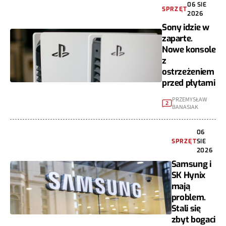
06 SIE
SPRZĘT
2026
Sony idzie w
zaparte.
Nowe konsole
z
ostrzeżeniem
przed płytami
PRZEMYSŁAW
2
BANASIAK
06
SPRZĘT
SIE
2026
Samsung i
SK Hynix
mają
problem.
Stali się
zbyt bogaci