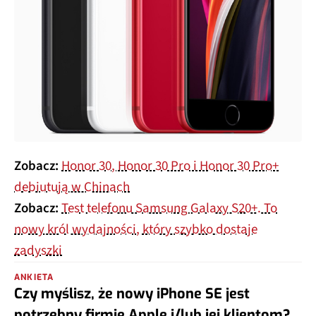
Zobacz:
Honor 30, Honor 30 Pro i Honor 30 Pro+
debiutują w Chinach
Zobacz:
Test telefonu Samsung Galaxy S20+. To
nowy król wydajności, który szybko dostaje
zadyszki
ANKIETA
Czy myślisz, że nowy iPhone SE jest
potrzebny firmie Apple i/lub jej klientom?