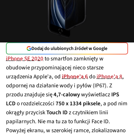
Dodaj do ulubionych źródeł w Google
iPhone SE 2020
to smartfon zamknięty w
obudowie przypominającej nieco starsze
urządzenia Apple'a, od
iPhone'a 6
do
iPhone'a 8
,
odpornej na działanie wody i pyłów (IP67). Z
przodu znajduje się
4,7-calowy
wyświetlacz
IPS
LCD
o rozdzielczości
750 x 1334 piksele
, a pod nim
okrągły przycisk
Touch ID
z czytnikiem linii
papilarnych. Nie ma tu za to funkcji Face ID.
Powyżej ekranu, w szerokiej ramce, zlokalizowano