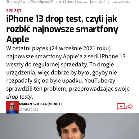
Strona główna
Tech
Sprzęt
iPhone 13 drop test, czyli jak rozbić najnowsze smartfony Apple
SPRZĘT
iPhone 13 drop test, czyli jak
rozbić najnowsze smartfony
Apple
W ostatni piątek (24 wrześnie 2021 roku)
najnowsze smartfony Apple'a z serii iPhone 13
weszły do regularnej sprzedaży. To drogie
urządzenia, więc dobrze by było, gdyby nie
rozpadały się od byle upadku. YouTuberzy
sprawdzili ten problem, przeprowadzając swoje
drop testy
.
MARIAN SZUTIAK (MSNET)
4
27 WRZ 2021