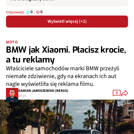
0
0
Odpowiedz
Wyświetl więcej (+2)
MOTO
BMW jak Xiaomi. Płacisz krocie,
a tu reklamy
Właściciele samochodów marki BMW przeżyli
niemałe zdziwienie, gdy na ekranach ich aut
nagle wyświetliła się reklama filmu.
DAMIAN JAROSZEWSKI (NER1O)
0
07:27