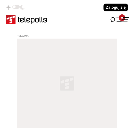
Zaloguj się
9