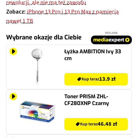
rewolucji, ale nie ma też zawodu
Zobacz:
iPhone 13 Pro i 13 Pro Max z pamięcią
nawet 1 TB
REKLAMA
Wybrane okazje dla Ciebie
Łyżka AMBITION Ivy 33
cm
13.9 zł
Kup teraz
Toner PRISM ZHL-
CF280XNP Czarny
46.48 zł
Kup teraz