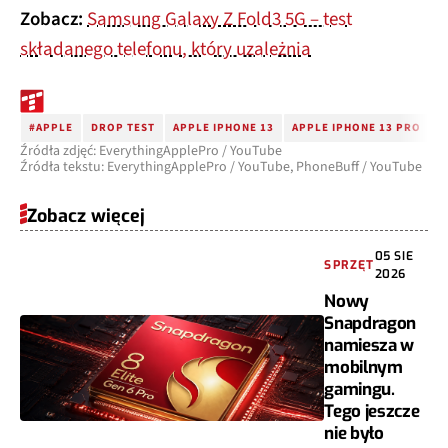
Zobacz:
Samsung Galaxy Z Fold3 5G – test
składanego telefonu, który uzależnia
#APPLE
DROP TEST
APPLE IPHONE 13
APPLE IPHONE 13 PRO
A
Źródła zdjęć: EverythingApplePro / YouTube
Źródła tekstu: EverythingApplePro / YouTube, PhoneBuff / YouTube
Zobacz więcej
05 SIE
SPRZĘT
2026
Nowy
Snapdragon
namiesza w
mobilnym
gamingu.
Tego jeszcze
nie było