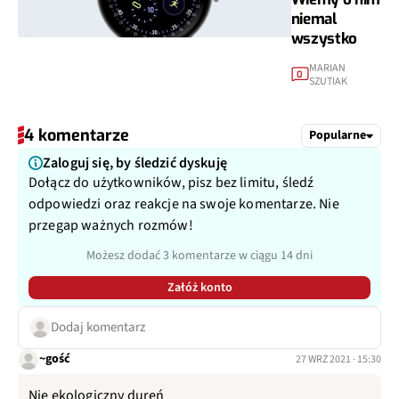
niemal
wszystko
MARIAN
0
SZUTIAK
4 komentarze
Popularne
Zaloguj się, by śledzić dyskuję
Dołącz do użytkowników, pisz bez limitu, śledź
odpowiedzi oraz reakcje na swoje komentarze. Nie
przegap ważnych rozmów!
Możesz dodać 3 komentarze w ciągu 14 dni
Załóż konto
Dodaj komentarz
~gość
27 WRZ 2021 · 15:30
Nie ekologiczny dureń