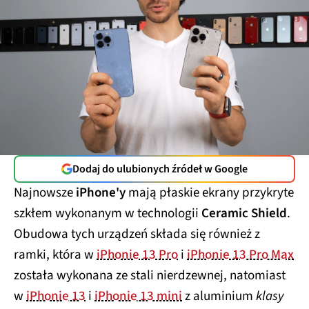
Dodaj do ulubionych źródeł w Google
Najnowsze
iPhone'y
mają płaskie ekrany przykryte
szkłem wykonanym w technologii
Ceramic Shield
.
Obudowa tych urządzeń składa się również z
ramki, która w
iPhonie 13 Pro
i
iPhonie 13 Pro Max
została wykonana ze stali nierdzewnej, natomiast
w
iPhonie 13
i
iPhonie 13 mini
z aluminium
klasy