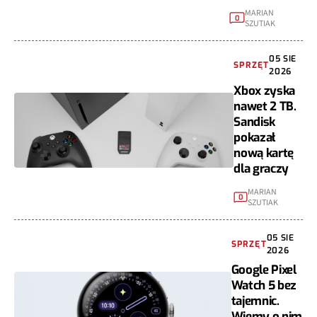
MARIAN
0
SZUTIAK
05 SIE
SPRZĘT
2026
Xbox zyska
nawet 2 TB.
Sandisk
pokazał
nową kartę
dla graczy
MARIAN
0
SZUTIAK
05 SIE
SPRZĘT
2026
Google Pixel
Watch 5 bez
tajemnic.
Wiemy o nim