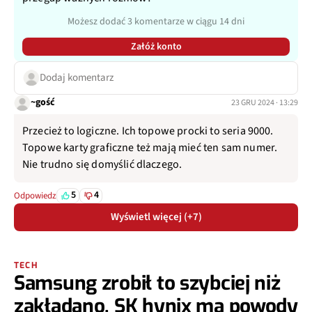
Możesz dodać 3 komentarze w ciągu 14 dni
Załóż konto
Dodaj komentarz
~gość
23 GRU 2024 · 13:29
Przecież to logiczne. Ich topowe procki to seria 9000.
Topowe karty graficzne też mają mieć ten sam numer.
Nie trudno się domyślić dlaczego.
5
4
Odpowiedz
Wyświetl więcej (+7)
TECH
Samsung zrobił to szybciej niż
zakładano. SK hynix ma powody