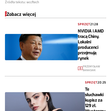
Źródła tekstu: wccftech
Zobacz więcej
SPRZĘT
21:28
NVIDIA i AMD
tracą Chiny.
Lokalni
producenci
przejmują
rynek
PRZEMYSŁAW
0
BANASIAK
SPRZĘT
20:25
Te
słuchawki
kupisz za
129 zł.