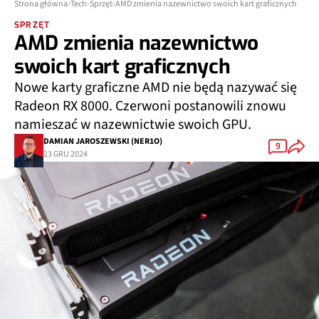
Strona główna
Tech
Sprzęt
AMD zmienia nazewnictwo swoich kart graficznych
SPRZĘT
AMD zmienia nazewnictwo
swoich kart graficznych
Nowe karty graficzne AMD nie będą nazywać się
Radeon RX 8000. Czerwoni postanowili znowu
namieszać w nazewnictwie swoich GPU.
DAMIAN JAROSZEWSKI (NER1O)
9
23 GRU 2024