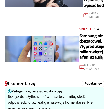
Wystarczy
wpisać kod
MARIAN
0
SZUTIAK
SPRZĘT
19:54
Samsung nie
doszacował.
Wyprodukuje
milion więcej,
a fani szaleją
MIESZKO
0
ZAGAŃCZYK
9 komentarzy
Popularne
Zaloguj się, by śledzić dyskuję
Dołącz do użytkowników, pisz bez limitu, śledź
odpowiedzi oraz reakcje na swoje komentarze. Nie
przegap ważnych rozmów!