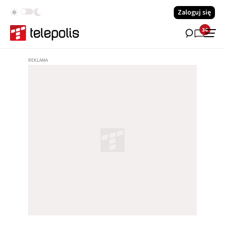
Zaloguj się
34