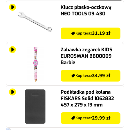
Klucz płasko-oczkowy
NEO TOOLS 09-430
31.19 zł
Kup teraz
Zabawka zegarek KIDS
EUROSWAN BB00009
Barbie
34.99 zł
Kup teraz
Podkładka pod kolana
FISKARS Solid 1062832
457 x 279 x 19 mm
29.99 zł
Kup teraz