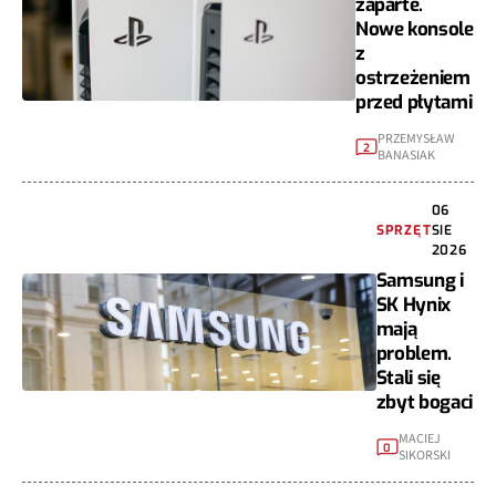
zaparte.
Nowe konsole
z
ostrzeżeniem
przed płytami
PRZEMYSŁAW
2
BANASIAK
06
SPRZĘT
SIE
2026
Samsung i
SK Hynix
mają
problem.
Stali się
zbyt bogaci
MACIEJ
0
SIKORSKI