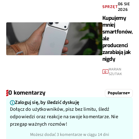
06 SIE
SPRZĘT
2026
Kupujemy
mniej
smartfonów,
ale
producenci
zarabiają jak
nigdy
MARIAN
0
SZUTIAK
0 komentarzy
Popularne
Zaloguj się, by śledzić dyskuję
Dołącz do użytkowników, pisz bez limitu, śledź
odpowiedzi oraz reakcje na swoje komentarze. Nie
przegap ważnych rozmów!
Możesz dodać 3 komentarze w ciągu 14 dni