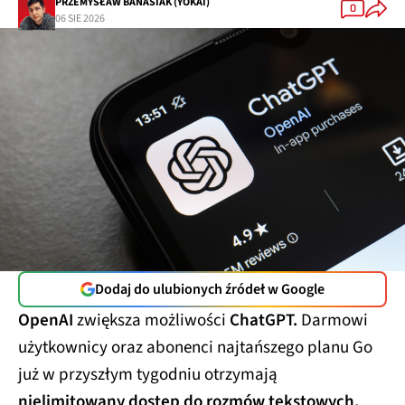
PRZEMYSŁAW BANASIAK (YOKAI)
0
06 SIE 2026
Dodaj do ulubionych źródeł w Google
OpenAI
zwiększa możliwości
ChatGPT.
Darmowi
użytkownicy oraz abonenci najtańszego planu Go
już w przyszłym tygodniu otrzymają
nielimitowany dostęp do rozmów tekstowych.