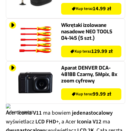
14.99 zł
Kup teraz
Wkrętaki izolowane
nasadowe NEO TOOLS
04-145 (5 szt.)
129.99 zł
Kup teraz
Aparat DENVER DCA-
4818B Czarny, 5Mpix, 8x
zoom cyfrowy
99.99 zł
Kup teraz
Acer
Iconia V11
ma bowiem
jedenastocalowy
wyświetlacz
LCD FHD
+, a Acer
Iconia V12
ma
dwunastocalowy
wyświetlacz
LCD 2K
. Cała reszta