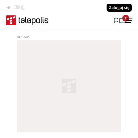
Zaloguj się
7