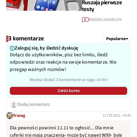
Ruszają pierwsze
testy
MIESZKO ZAGAŃCZYK
0
3 komentarze
Popularne
Zaloguj się, by śledzić dyskuję
Dołącz do użytkowników, pisz bez limitu, śledź
odpowiedzi oraz reakcje na swoje komentarze. Nie
przegap ważnych rozmów!
Możesz dodać 3 komentarze w ciągu 14 dni
Załóż konto
Dodaj komentarz
frasag
11 CZE 2021 · 16:45
Dla pewności powinni 11.11 to ogłosić... Dla mnie
cyferki nie mają znaczenia- może być nawet W99- byle