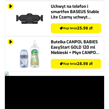
Uchwyt na telefon i
smartfon BASEUS Stable
Lite Czarny uchwyt
samochodowy na kratkę
nawiewu
25.98 zł
Kup teraz
Butelka CANPOL BABIES
EasyStart GOLD 120 ml
Niebieski + Płyn CANPOL
BABIES do mycia
smoczków i butelek 500
28.98 zł
Kup teraz
ml