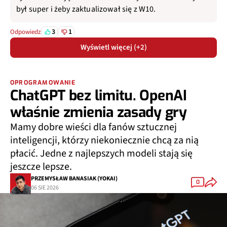
był super i żeby zaktualizował się z W10.
3
1
Odpowiedz
Wyświetl więcej (+2)
OPROGRAMOWANIE
ChatGPT bez limitu. OpenAI
właśnie zmienia zasady gry
Mamy dobre wieści dla fanów sztucznej
inteligencji, którzy niekoniecznie chcą za nią
płacić. Jedne z najlepszych modeli stają się
jeszcze lepsze.
PRZEMYSŁAW BANASIAK (YOKAI)
0
06 SIE 2026