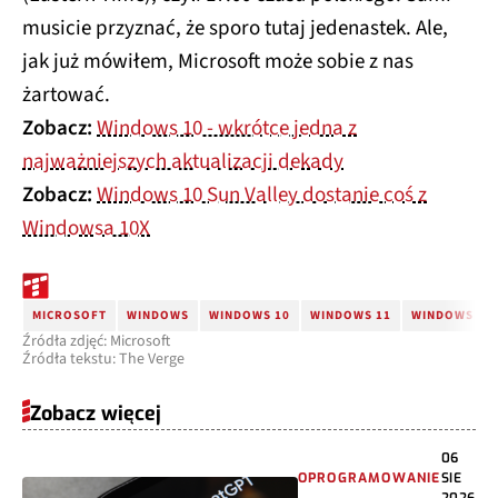
musicie przyznać, że sporo tutaj jedenastek. Ale,
jak już mówiłem, Microsoft może sobie z nas
żartować.
Zobacz:
Windows 10 - wkrótce jedna z
najważniejszych aktualizacji dekady
Zobacz:
Windows 10 Sun Valley dostanie coś z
Windowsa 10X
MICROSOFT
WINDOWS
WINDOWS 10
WINDOWS 11
WINDOWS SUN
Źródła zdjęć: Microsoft
Źródła tekstu: The Verge
Zobacz więcej
06
OPROGRAMOWANIE
SIE
2026