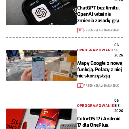
ChatGPT bez limitu.
OpenAI właśnie
zmienia zasady gry
PRZEMYSŁAW BANASIAK
0
06
OPROGRAMOWANIE
SIE
2026
Mapy Google z nową
funkcją. Polacy z niej
nie skorzystają
PRZEMYSŁAW BANASIAK
2
06
OPROGRAMOWANIE
SIE
2026
ColorOS 17 i Android
17 dla OnePlus.