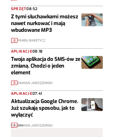
SPRZĘT
08:52
Z tymi słuchawkami możesz
nawet nurkować i mają
wbudowane MP3
PAWEŁ MARETYCZ
0
APLIKACJE
08:18
Twoja aplikacja do SMS-ów ze
zmianą. Chodzi o jeden
element
DAMIAN JAROSZEWSKI
0
APLIKACJE
07:41
Aktualizacja Google Chrome.
Już szukają sposobu, jak to
wyłączyć
DAMIAN JAROSZEWSKI
1