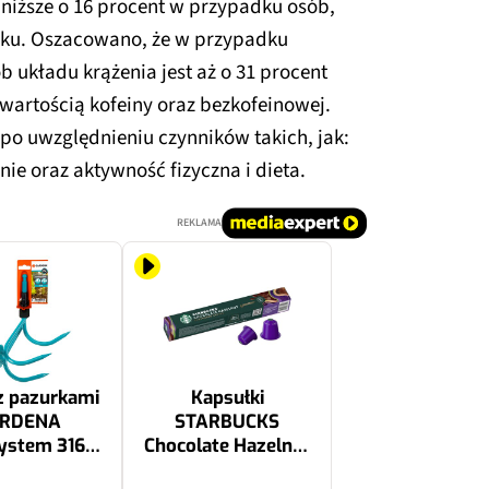
 niższe o 16 procent w przypadku osób,
anku. Oszacowano, że w przypadku
 układu krążenia jest aż o 31 procent
awartością kofeiny oraz bezkofeinowej.
po uwzględnieniu czynników takich, jak:
nie oraz aktywność fizyczna i dieta.
REKLAMA
z pazurkami
Kapsułki
RDENA
STARBUCKS
ystem 3165-
Chocolate Hazelnut
20
do ekspresu