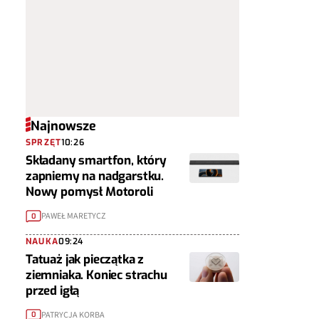
Najnowsze
SPRZĘT
10:26
Składany smartfon, który
zapniemy na nadgarstku.
Nowy pomysł Motoroli
PAWEŁ MARETYCZ
0
NAUKA
09:24
Tatuaż jak pieczątka z
ziemniaka. Koniec strachu
przed igłą
PATRYCJA KORBA
0