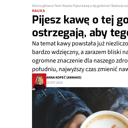
Strona główna
Tech
Nauka
Pijesz kawę o tej godzinie? Badacze ost
NAUKA
Pijesz kawę o tej g
ostrzegają, aby teg
Na temat kawy powstała już niezliczon
bardzo wdzięczny, a zarazem bliski 
ogromne znaczenie dla naszego zdrowi
południu, najwyższy czas zmienić na
ANNA KOPEĆ (ANNAKO)
10 STY 2025