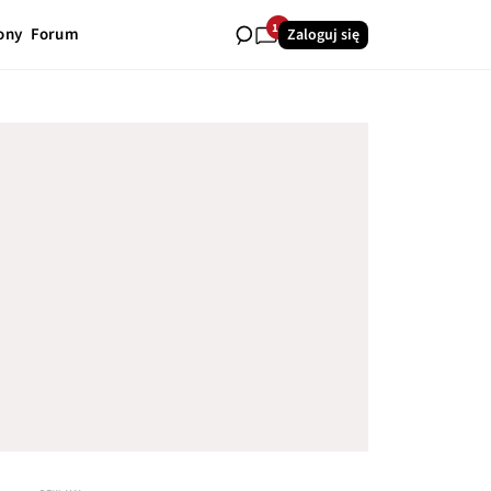
16
ony
Forum
Zaloguj się