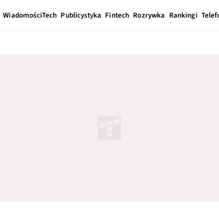
Wiadomości
Tech
Publicystyka
Fintech
Rozrywka
Rankingi
Telef