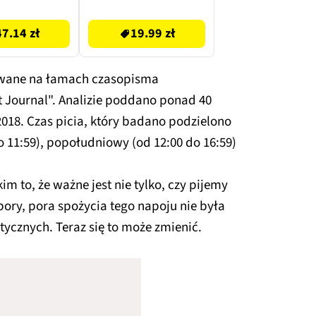
Nespresso 10 szt.
19.99 zł
47.14 zł
19.99 zł
owane na łamach czasopisma
 Journal". Analizie poddano ponad 40
2018. Czas picia, który badano podzielono
o 11:59), popołudniowy (od 12:00 do 16:59)
m to, że ważne jest nie tylko, czy pijemy
j pory, pora spożycia tego napoju nie była
tycznych. Teraz się to może zmienić.