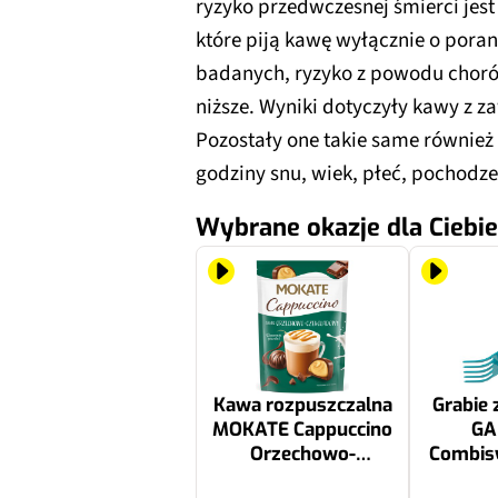
ryzyko przedwczesnej śmierci jest
które piją kawę wyłącznie o por
badanych, ryzyko z powodu chorób
niższe. Wyniki dotyczyły kawy z z
Pozostały one takie same również 
godziny snu, wiek, płeć, pochodze
Wybrane okazje dla Ciebie
Kawa rozpuszczalna
Grabie 
MOKATE Cappuccino
GA
Orzechowo-
Combis
Czekoladowy 110 g