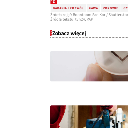
BADANIA I ROZWÓJ
KAWA
ZDROWIE
CZ
Źródła zdjęć: Boontoom Sae-Kor / Shuttersto
Źródła tekstu: tvn24, PAP
Zobacz więcej