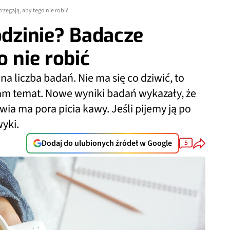
rzegają, aby tego nie robić
odzinie? Badacze
o nie robić
a liczba badań. Nie ma się co dziwić, to
nam temat. Nowe wyniki badań wykazały, że
a ma pora picia kawy. Jeśli pijemy ją po
wyki.
Dodaj do ulubionych źródeł w Google
5