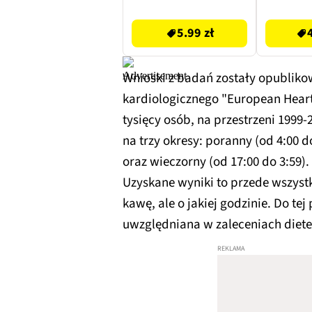
5.99 zł
51.57 zł
5.99 zł
Wnioski z badań zostały opublik
kardiologicznego "European Heart
tysięcy osób, na przestrzeni 1999-
na trzy okresy: poranny (od 4:00 d
oraz wieczorny (od 17:00 do 3:59).
Uzyskane wyniki to przede wszystki
kawę, ale o jakiej godzinie. Do te
uwzględniana w zaleceniach diete