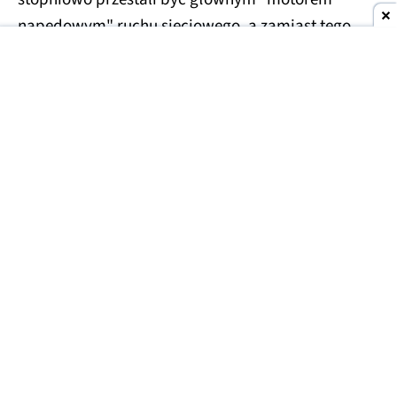
napędowym" ruchu sieciowego, a zamiast tego
wszystko zaczęły dyktować algorytmy, a ruch
sieciowy był stopniowo dominowany przez boty.