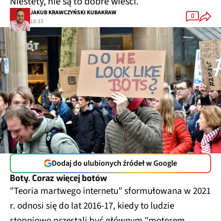
Niestety, nie są to dobre wieści.
JAKUB KRAWCZYŃSKI KUBAKRAW
0
18:33
Dodaj do ulubionych źródeł w Google
Boty. Coraz więcej botów
"Teoria martwego internetu" sformułowana w 2021
r. odnosi się do lat 2016-17, kiedy to ludzie
stopniowo przestali być głównym "motorem