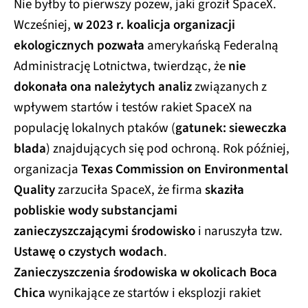
Nie byłby to pierwszy pozew, jaki groził SpaceX.
Wcześniej,
w 2023 r. koalicja organizacji
ekologicznych pozwała
amerykańską Federalną
Administrację Lotnictwa, twierdząc, że
nie
dokonała ona należytych analiz
związanych z
wpływem startów i testów rakiet SpaceX na
populację lokalnych ptaków (
gatunek: sieweczka
blada
) znajdujących się pod ochroną. Rok później,
organizacja
Texas Commission on Environmental
Quality
zarzuciła SpaceX, że firma
skaziła
pobliskie wody substancjami
zanieczyszczającymi środowisko
i naruszyła tzw.
Ustawę o czystych wodach
.
Zanieczyszczenia środowiska w okolicach Boca
Chica
wynikające ze startów i eksplozji rakiet