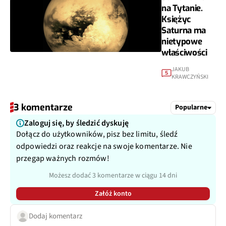
na Tytanie.
Księżyc
Saturna ma
nietypowe
właściwości
JAKUB
5
KRAWCZYŃSKI
3 komentarze
Popularne
Zaloguj się, by śledzić dyskuję
Dołącz do użytkowników, pisz bez limitu, śledź
odpowiedzi oraz reakcje na swoje komentarze. Nie
przegap ważnych rozmów!
Możesz dodać 3 komentarze w ciągu 14 dni
Załóż konto
Dodaj komentarz