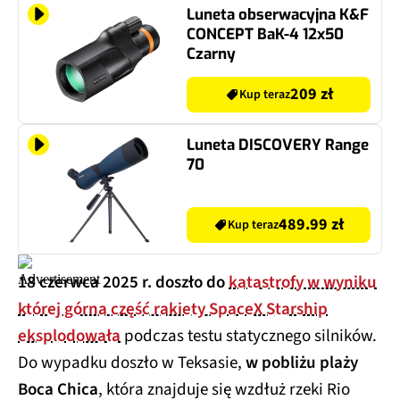
Luneta obserwacyjna K&F
CONCEPT BaK-4 12x50
Czarny
209 zł
Kup teraz
Luneta DISCOVERY Range
70
489.99 zł
Kup teraz
18 czerwca 2025 r. doszło do
katastrofy w wyniku
której górna część rakiety SpaceX Starship
eksplodowała
podczas testu statycznego silników.
Do wypadku doszło w Teksasie,
w pobliżu plaży
Boca Chica
, która znajduje się wzdłuż rzeki Rio