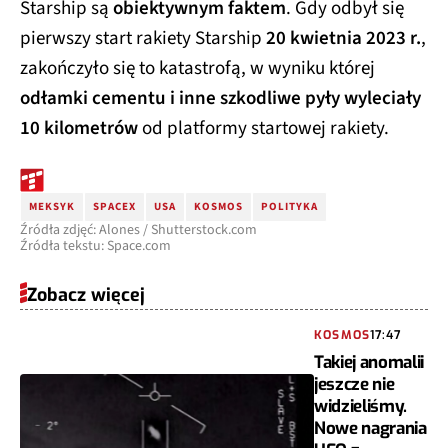
Starship są
obiektywnym faktem
. Gdy odbył się
pierwszy start rakiety Starship
20 kwietnia 2023 r.
,
zakończyło się to katastrofą, w wyniku której
odłamki cementu i inne szkodliwe pyły wyleciały
10 kilometrów
od platformy startowej rakiety.
MEKSYK
SPACEX
USA
KOSMOS
POLITYKA
Źródła zdjęć: Alones / Shutterstock.com
Źródła tekstu: Space.com
Zobacz więcej
KOSMOS
17:47
Takiej anomalii
jeszcze nie
widzieliśmy.
Nowe nagrania