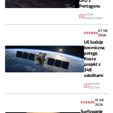
UFO z
Pentagonu
JAKUB
0
KRAWCZYŃSKI
07 SIE
KOSMOS
2026
UE buduje
kosmiczną
potęgę.
Rusza
projekt z
348
satelitami
MARIAN
2
SZUTIAK
01 SIE
KOSMOS
2026
Surfowanie