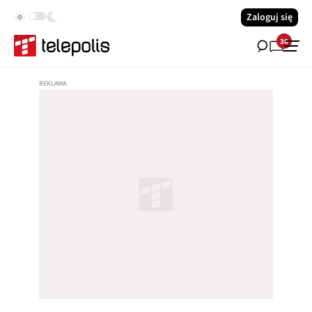
Zaloguj się
30