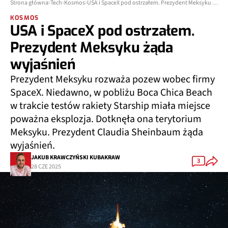
Strona główna
Tech
Kosmos
USA i SpaceX pod ostrzałem. Prezydent Meksyku żąda wyjaśnień
KOSMOS
USA i SpaceX pod ostrzałem.
Prezydent Meksyku żąda
wyjaśnień
Prezydent Meksyku rozważa pozew wobec firmy
SpaceX. Niedawno, w pobliżu Boca Chica Beach
w trakcie testów rakiety Starship miała miejsce
poważna eksplozja. Dotknęła ona terytorium
Meksyku. Prezydent Claudia Sheinbaum żąda
wyjaśnień.
JAKUB KRAWCZYŃSKI KUBAKRAW
3
28 CZE 2025